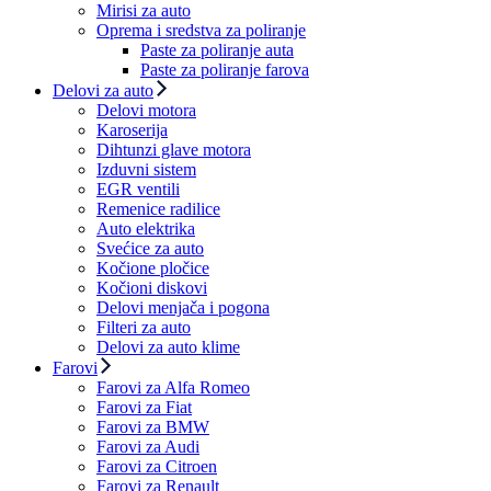
Mirisi za auto
Oprema i sredstva za poliranje
Paste za poliranje auta
Paste za poliranje farova
Delovi za auto
Delovi motora
Karoserija
Dihtunzi glave motora
Izduvni sistem
EGR ventili
Remenice radilice
Auto elektrika
Svećice za auto
Kočione pločice
Kočioni diskovi
Delovi menjača i pogona
Filteri za auto
Delovi za auto klime
Farovi
Farovi za Alfa Romeo
Farovi za Fiat
Farovi za BMW
Farovi za Audi
Farovi za Citroen
Farovi za Renault