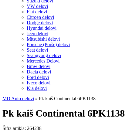
Suzuki delovi
VW delovi
Fiat delovi
Citroen delovi
Dodge delovi
Hyundai delovi
Jeep delovi
Mitsubishi delovi
Porsche (Porše) delovi
Seat delovi
Ssangyong delovi
Mercedes Delovi
Bmw delovi
Dacia delovi
Ford delovi
Iveco delovi
Kia delovi
MD Auto delovi
»
Pk kaiš Continental 6PK1138
Pk kaiš Continental 6PK1138
Šifra artikla:
264238