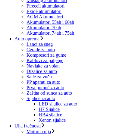
Mustang akumulatori
Firecell akumulatori
Exide akumulatori
AGM Akumulatori
Akumulatori 55ah i 60ah
Akumulatori 70ah
Akumulatori 74ah i 75ah
Auto oprema
Lanci za sneg
Cerade za auto
Kompresori za gume
Kablovi za paljenje
Navlake za volan
Dizalice za auto
Sajle za vuču
PP aparati za auto
Prva pomoć za auto
Zaštita od sunca za auto
Sijalice za auto
LED sijalice za auto
H7 Sijalice
HB4 sijalice
Xenon sijalice
Ulja i tečnosti
Motorna ulja