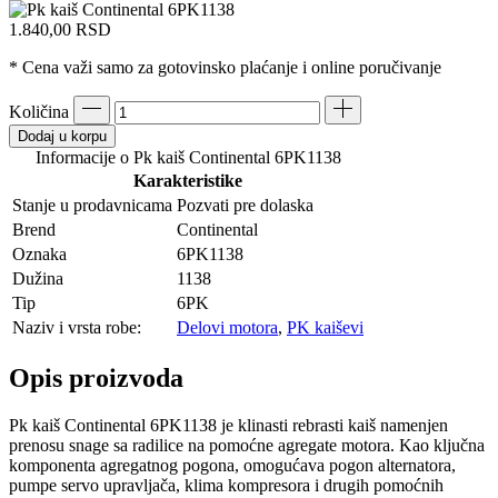
1.840,00
RSD
* Cena važi samo za gotovinsko plaćanje i online poručivanje
Količina
Dodaj u korpu
Informacije o Pk kaiš Continental 6PK1138
Karakteristike
Stanje u prodavnicama
Pozvati pre dolaska
Brend
Continental
Oznaka
6PK1138
Dužina
1138
Tip
6PK
Naziv i vrsta robe:
Delovi motora
,
PK kaiševi
Opis proizvoda
Pk kaiš Continental 6PK1138 je klinasti rebrasti kaiš namenjen
prenosu snage sa radilice na pomoćne agregate motora. Kao ključna
komponenta agregatnog pogona, omogućava pogon alternatora,
pumpe servo upravljača, klima kompresora i drugih pomoćnih