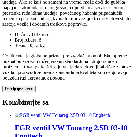
uređaja. Ako se kaiš ne zameni na vreme, može doći do gubitka
napajanja akumulatora, pregrevanja upravljanja servo sistemom,
prestanka rada klima uređaja, povećanog habanja pripadajućih
remenica pa i iznenadnog kvara tokom vožnje što može dovesti do
zastoja vozila i dodatnih troškova popravke.
Dužina: 1138 mm
Broj rebara: 6
Težina: 0,12 kg
Continental je globalno priznat proizvođač automobilske opreme
poznat po visokim inženjerskim standardima i dugotrajnosti
proizvoda. Ovaj pk kaiš dizajniran je da zadovolji fabričke zahteve
vozila i proizvodi se prema standardima kvaliteta koji osiguravaju
pouzdan rad agregatnog pogona.
Detaljnije
Zatvori
Kombinujte sa
EGR ventil VW Touareg 2.5D 03-10
Engitech