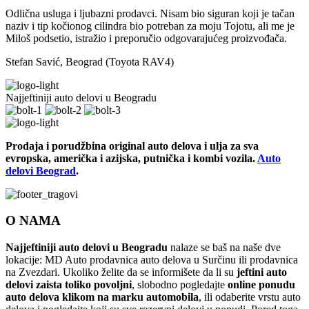
Odlična usluga i ljubazni prodavci. Nisam bio siguran koji je tačan
naziv i tip kočionog cilindra bio potreban za moju Tojotu, ali me je
Miloš podsetio, istražio i preporučio odgovarajućeg proizvođača.
Stefan Savić, Beograd (Toyota RAV4)
Najjeftiniji auto delovi u Beogradu
Prodaja i porudžbina original auto delova i ulja za sva
evropska, američka i azijska, putnička i kombi vozila.
Auto
delovi Beograd
.
O NAMA
Najjeftiniji auto delovi u Beogradu
nalaze se baš na naše dve
lokacije: MD Auto prodavnica auto delova u Surčinu ili prodavnica
na Zvezdari. Ukoliko želite da se informišete da li su
jeftini auto
delovi zaista toliko povoljni
, slobodno pogledajte
online ponudu
auto delova klikom na marku automobila
, ili odaberite vrstu auto