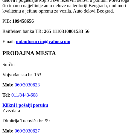
delova i pogledajte koji su sve rezervni delovi u ponudi. Pored toga
što imamo najjeftinije auto delove na teritoriji Beograda, nudimo i
kvalitetnu a jeftinu opremu za vozila. Auto delovi Beograd.
PIB:
109458656
Raiffeisen banka TR:
265-1110310001533-56
Email:
mdautosurcin@yahoo.com
PRODAJNA MESTA
Surčin
Vojvođanska br. 153
Mob:
060/3030623
Tel:
011/8443-608
Klikni i pošalji poruku
Zvezdara
Dimitrija Tucovića br. 99
Mob:
060/3030627