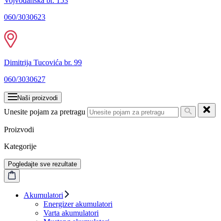
Vojvođanska br. 153
060/3030623
Dimitrija Tucovića br. 99
060/3030627
Naši proizvodi
Unesite pojam za pretragu
Proizvodi
Kategorije
Pogledajte sve rezultate
Akumulatori
Energizer akumulatori
Varta akumulatori