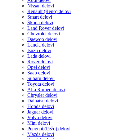
Audi delovi
Nissan delovi
Renault (Reno) delovi
Smart delovi
Škoda delovi
Land Rover delovi
Chevrolet delovi
Daewoo delovi
Lancia delovi
Isuzu delovi
Lada delovi
Rover delovi
Opel delovi
Saab delovi
Subaru delovi
Toyota delovi
Alfa Romeo delovi
Chrysler delovi
Daihatsu delovi
Honda delovi
Jaguar delovi
Volvo delovi
Mini delovi
Peugeot (Pežo) delovi
Mazda delovi