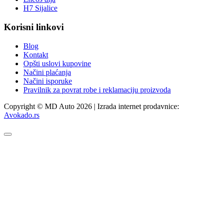
H7 Sijalice
Korisni linkovi
Blog
Kontakt
Opšti uslovi kupovine
Načini plaćanja
Načini isporuke
Pravilnik za povrat robe i reklamaciju proizvoda
Copyright © MD Auto 2026 | Izrada internet prodavnice:
Avokado.rs