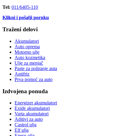
Tel:
011/6405-110
Klikni i pošalji poruku
Traženi delovi
Akumulatori
Auto oprema
Motorno ulje
Auto kozmetika
Ulje za menjač
Paste za poliranje auta
Antifriz
Prva pomoć za auto
Izdvojena ponuda
Energizer akumulatori
Exide akumulatori
Varta akumulatori
Aditivi za auto
Castrol ulja
Elf ulja
Eneos ulja