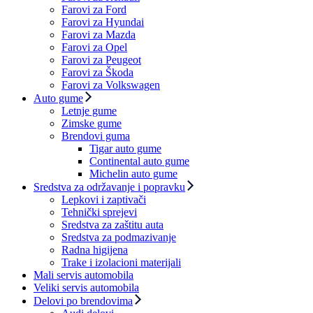
Farovi za Ford
Farovi za Hyundai
Farovi za Mazda
Farovi za Opel
Farovi za Peugeot
Farovi za Škoda
Farovi za Volkswagen
Auto gume
Letnje gume
Zimske gume
Brendovi guma
Tigar auto gume
Continental auto gume
Michelin auto gume
Sredstva za održavanje i popravku
Lepkovi i zaptivači
Tehnički sprejevi
Sredstva za zaštitu auta
Sredstva za podmazivanje
Radna higijena
Trake i izolacioni materijali
Mali servis automobila
Veliki servis automobila
Delovi po brendovima