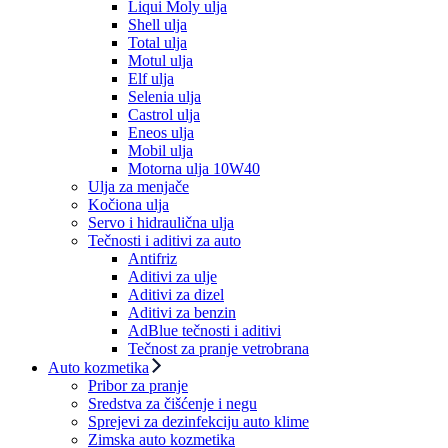
Liqui Moly ulja
Shell ulja
Total ulja
Motul ulja
Elf ulja
Selenia ulja
Castrol ulja
Eneos ulja
Mobil ulja
Motorna ulja 10W40
Ulja za menjače
Kočiona ulja
Servo i hidraulična ulja
Tečnosti i aditivi za auto
Antifriz
Aditivi za ulje
Aditivi za dizel
Aditivi za benzin
AdBlue tečnosti i aditivi
Tečnost za pranje vetrobrana
Auto kozmetika
Pribor za pranje
Sredstva za čišćenje i negu
Sprejevi za dezinfekciju auto klime
Zimska auto kozmetika