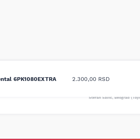
odavnice auto delova i
Odlična usluga i ljub
upila sam više puta auto
tačan naziv i tip koč
nental 6PK1080EXTRA
2.300,00
RSD
oruka za proizvođača i
ali me je Miloš podse
proizvođača.
Stefan Savić, Beograd (Toy