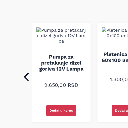
auspuha
Pletenica
Pumpa za
verzalna
60x100 un
pretakanje dizel
goriva 12V Lampa
0
RSD
1.300,
2.650,00
RSD
korpu
Dodaj u korpu
Dodaj u