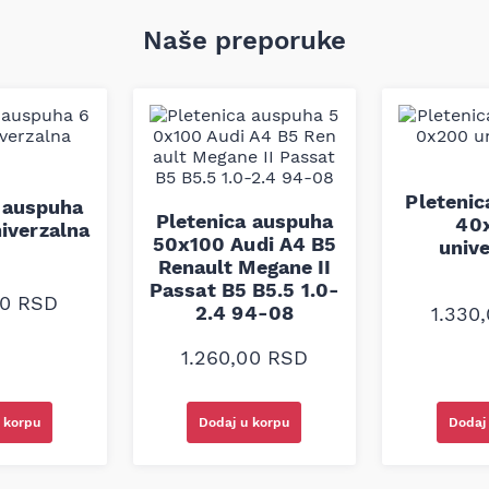
Naše preporuke
Pleteni
 auspuha
Pletenica auspuha
40
iverzalna
50x100 Audi A4 B5
univ
Renault Megane II
Passat B5 B5.5 1.0-
00
RSD
2.4 94-08
1.330
1.260,00
RSD
 korpu
Dodaj u korpu
Dodaj