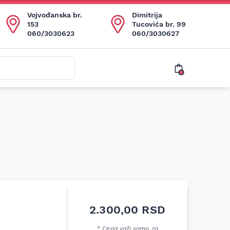
Vojvođanska br.
Dimitrija
153
Tucovića br. 99
060/3030623
060/3030627
2.300,00
RSD
* Cena važi samo za