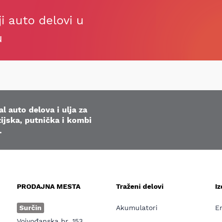
ji auto delovi u
u
l auto delova i ulja za
ijska, putnička i kombi
.
PRODAJNA MESTA
Traženi delovi
I
e
Surčin
Akumulatori
E
Vojvođanska br. 153