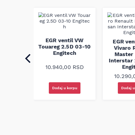
Continental je prepoznat kao proizvođač sa d
pogonskih i pomoćnih sistema, poznat po mate
koje produžavaju vek trajanja kaiševa i održa
karakteristiku pod opterećenjem. Ovaj proizv
fabričkim standardima kvaliteta i dimenzija,
zamenu originalnim delovima i usklađenost sa
l Ford
EGR ventil VW
EGR vent
laxy S-
Touareg 2.5D 03-10
Vivaro 
 02-15
Engitech
Master
ech
Interstar
Engi
10.940,00
RSD
00
RSD
10.290
korpu
Dodaj u korpu
Dodaj u