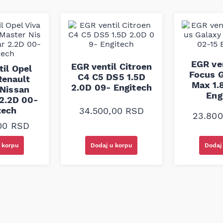
ugom tradicijom u oblasti
rijalima i tehnologijama
vaju stabilnu radnu
od je izrađen prema
 što osigurava pouzdanu
 zahtevima vozila.
EGR ve
EGR ventil Citroen
il Opel
Focus G
C4 C5 DS5 1.5D
Renault
Max 1.
2.0D 09- Engitech
 Nissan
Eng
 2.2D 00-
tech
34.500,00
RSD
23.80
,00
RSD
 korpu
Dodaj u korpu
Dodaj