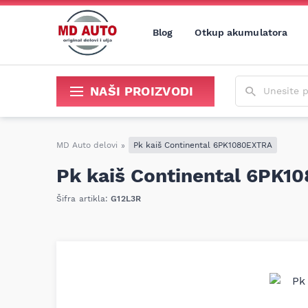
Blog
Otkup akumulatora
Unesite poja
NAŠI PROIZVODI
Sredstva za održavanje i popravku
MD Auto delovi
»
Pk kaiš Continental 6PK1080EXTRA
Pk kaiš Continental 6PK
Šifra artikla:
G12L3R