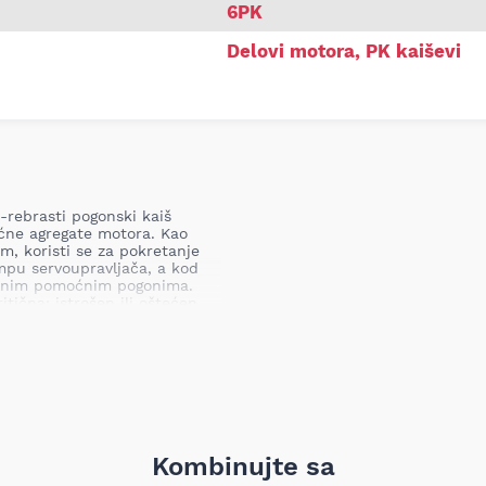
6PK
Delovi motora
,
PK kaiševi
-rebrasti pogonski kaiš
ćne agregate motora. Kao
m, koristi se za pokretanje
mpu servoupravljača, a kod
fičnim pomoćnim pogonima.
tična: istrošen ili oštećen
a, gubitka punjenja
oštećenja remenica i prekida
i zastoje u radu vozila i
Kombinujte sa