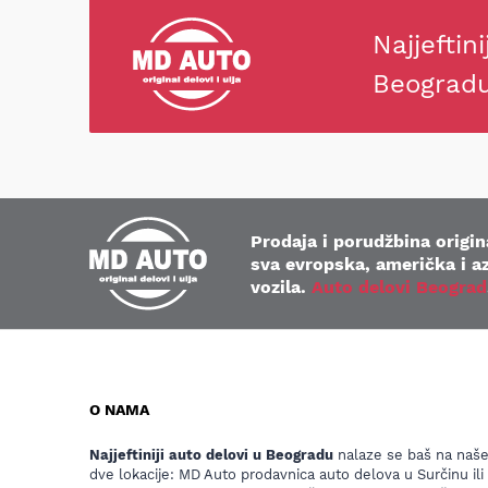
Najjeftini
Beograd
Prodaja i porudžbina origina
sva evropska, američka i az
vozila.
Auto delovi Beograd
O NAMA
Najjeftiniji auto delovi u Beogradu
nalaze se baš na naš
dve lokacije: MD Auto prodavnica auto delova u Surčinu ili