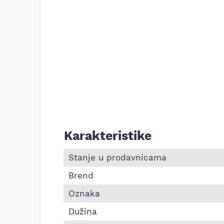
Karakteristike
Informacije o Pk kaiš Continental 6PK1
Stanje u prodavnicama
Brend
Oznaka
Dužina