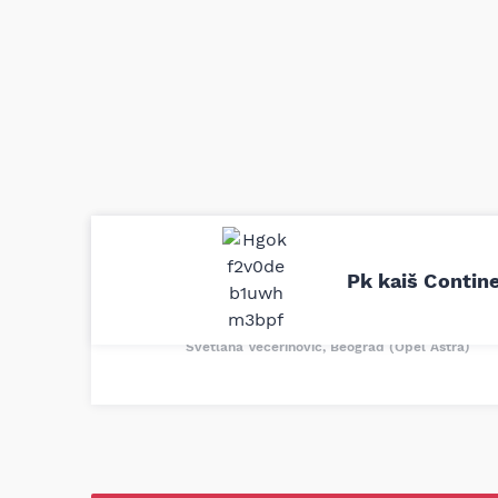
Uporedila sam sve moguće online pr
definitivno najbolje cene su ovde. K
Pk kaiš Conti
delove iz MD Auto. Uvek dobra prep
odgovarajuću opremu. Sve pohvale!
Svetlana Večerinović, Beograd (Opel Astra)