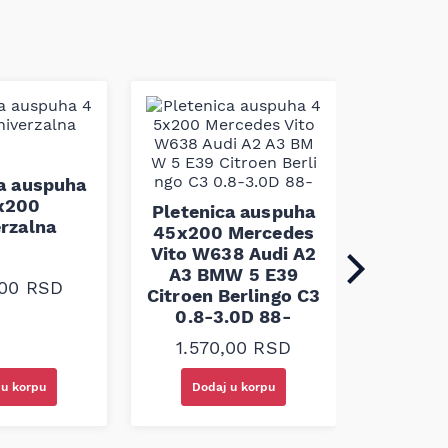
ca auspuha
Pleten
x200
45x100 
Pletenica auspuha
erzalna
45x200 Mercedes
Vito W638 Audi A2
A3 BMW 5 E39
1.10
,00
RSD
Citroen Berlingo C3
0.8-3.0D 88-
1.570,00
RSD
 u korpu
Dodaj u korpu
Doda