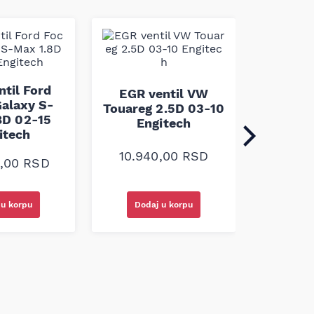
EGR v
Vivar
ntil Ford
EGR ventil VW
Maste
alaxy S-
Touareg 2.5D 03-10
Interst
8D 02-15
Engitech
En
itech
10.940,00
RSD
10.2
0,00
RSD
 u korpu
Dodaj u korpu
Doda