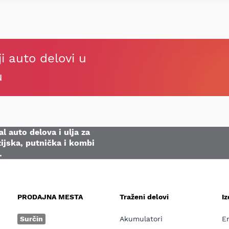
ji auto delovi u
u
l auto delova i ulja za
ijska, putnička i kombi
.
PRODAJNA MESTA
Traženi delovi
I
e
Surčin
Akumulatori
E