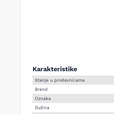
Karakteristike
Informacije o Pk kaiš Continental 6PK10
Stanje u prodavnicama
Brend
Oznaka
Dužina