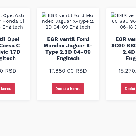
stiku, otpornost na habanje i
ke standarde kvaliteta i
il Opel
EGR ventil Ford
EGR ven
Corsa C
Mondeo Jaguar X-
XC60 S80
vic 1.7D
Type 2.2D 04-09
2.4D
gitech
Engitech
Eng
00
RSD
17.880,00
RSD
15.27
 korpu
Dodaj u korpu
Dodaj