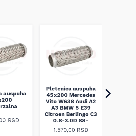
Pleten
45x100 
Pletenica auspuha
ca auspuha
45x200 Mercedes
1.10
x200
Vito W638 Audi A2
erzalna
A3 BMW 5 E39
Citroen Berlingo C3
,00
RSD
0.8-3.0D 88-
1.570,00
RSD