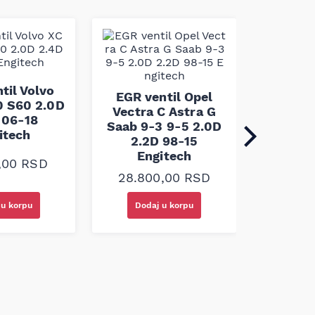
EGR v
Astra
til Volvo
EGR ventil Opel
Honda 
 S60 2.0D
Vectra C Astra G
98- 
 06-18
Saab 9-3 9-5 2.0D
itech
2.2D 98-15
7.33
Engitech
0,00
RSD
28.800,00
RSD
 u korpu
Dodaj u korpu
Doda