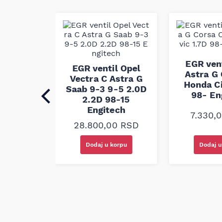
kaiš dizajniran je za stabilnu radnu karakteri
precizno prenošenje snage, i ispunjava fabrič
dimenzionih zahteva.
l Volvo
EGR vent
EGR ventil Opel
S60 2.0D
Astra G 
Vectra C Astra G
6-18
Honda Ci
Saab 9-3 9-5 2.0D
ech
98- En
2.2D 98-15
Engitech
00
RSD
7.330,
28.800,00
RSD
korpu
Dodaj u korpu
Dodaj u