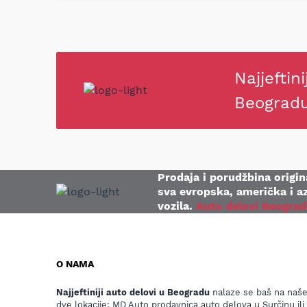
Najjeftini
Beograd
Prodaja i porudžbina origina
sva evropska, američka i az
vozila.
Auto delovi Beograd
O NAMA
Najjeftiniji auto delovi u Beogradu
nalaze se baš na naš
dve lokacije: MD Auto prodavnica auto delova u Surčinu ili