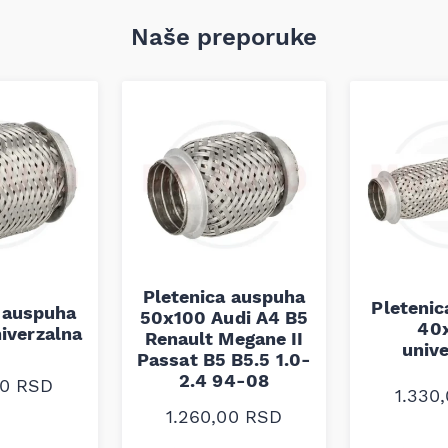
Naše preporuke
Pletenica auspuha
Pleteni
 auspuha
50x100 Audi A4 B5
40
iverzalna
Renault Megane II
univ
Passat B5 B5.5 1.0-
2.4 94-08
00
RSD
1.330
1.260,00
RSD