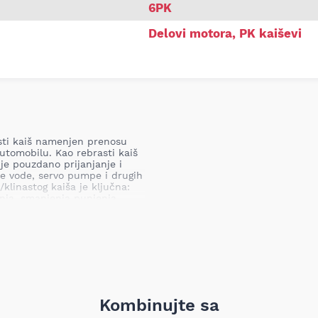
6PK
Delovi motora
,
PK kaiševi
asti kaiš namenjen prenosu
utomobilu. Kao rebrasti kaiš
e pouzdano prijanjanje i
e vode, servo pumpe i drugih
linastog kaiša je ključna:
anja, smanjenja punjenja
ubitka upravljanja pomoćnim
štećenja motora.
mbinuje dugogodišnje iskustvo
Kombinujte sa
rformanse kaiševa. Ovaj pk