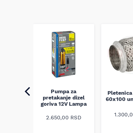
Pumpa za
auspuha
Pletenica
pretakanje dizel
verzalna
60x100 un
goriva 12V Lampa
0
RSD
1.300,
2.650,00
RSD