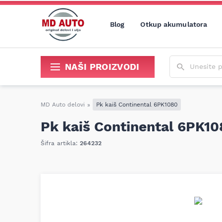
Blog
Otkup akumulatora
Unesite poja
NAŠI PROIZVODI
Sredstva za održavanje i popravku
MD Auto delovi
»
Pk kaiš Continental 6PK1080
Pk kaiš Continental 6PK1
Šifra artikla:
264232