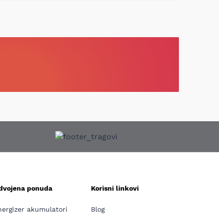
zdvojena ponuda
Korisni linkovi
nergizer akumulatori
Blog