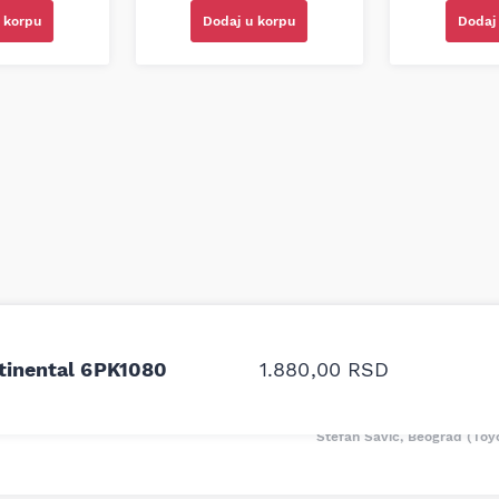
 korpu
Dodaj u korpu
Dodaj
odavnice auto delova i
Odlična usluga i ljub
upila sam više puta auto
tačan naziv i tip koč
tinental 6PK1080
1.880,00
RSD
oruka za proizvođača i
ali me je Miloš podse
proizvođača.
Stefan Savić, Beograd (Toy