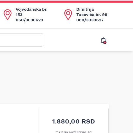
Vojvođanska br.
Dimitrija
153
Tucovića br. 99
060/3030623
060/3030627
1.880,00
RSD
* Cena važi samo za