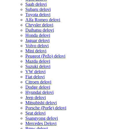
Saab delovi
Subaru delovi
Toyota delovi
Alfa Romeo delovi
Chrysler delovi
Daihatsu delovi
Honda delovi
Jaguar delovi
Volvo delovi
Mini delovi
Peugeot (Pežo) delovi
Mazda delovi
Suzuki delovi
VW delovi
Fiat delovi
Citroen delovi
Dodge delovi
Hyundai delovi
Jeep delovi
Mitsubishi delovi
Porsche (Porše) delovi
Seat delovi
Ssangyong delovi
Mercedes Delovi
Bmw delovi