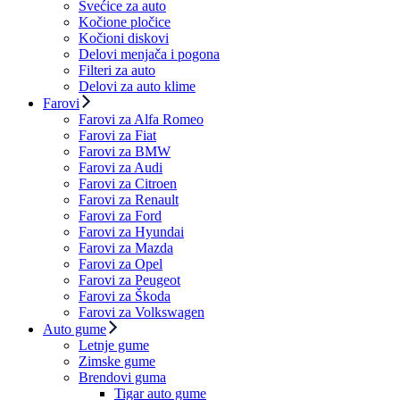
Svećice za auto
Kočione pločice
Kočioni diskovi
Delovi menjača i pogona
Filteri za auto
Delovi za auto klime
Farovi
Farovi za Alfa Romeo
Farovi za Fiat
Farovi za BMW
Farovi za Audi
Farovi za Citroen
Farovi za Renault
Farovi za Ford
Farovi za Hyundai
Farovi za Mazda
Farovi za Opel
Farovi za Peugeot
Farovi za Škoda
Farovi za Volkswagen
Auto gume
Letnje gume
Zimske gume
Brendovi guma
Tigar auto gume