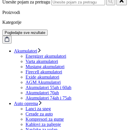
Unesite pojam za pretragu
Proizvodi
Kategorije
Pogledajte sve rezultate
Akumulatori
Energizer akumulatori
Varta akumulatori
Mustang akumulatori
Firecell akumulatori
Exide akumulatori
AGM Akumulatori
Akumulatori 55ah i 60ah
Akumulatori 70ah
Akumulatori 74ah i 75ah
Auto oprema
Lanci za sneg
Cerade za auto
Kompresori za gume
Kablovi za paljenje
Navlake za volan