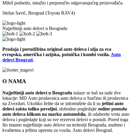
Miloš podsetio, istražio i preporučio odgovarajućeg proizvođača.
Stefan Savić, Beograd (Toyota RAV4)
Najjeftiniji auto delovi u Beogradu
Prodaja i porudžbina original auto delova i ulja za sva
evropska, američka i azijska, putnička i kombi vozila.
Auto
delovi Beograd
.
O NAMA
Najjeftiniji auto delovi u Beogradu
nalaze se baš na naše dve
lokacije: MD Auto prodavnica auto delova u Surčinu ili prodavnica
na Zvezdari. Ukoliko želite da se informišete da li su
jeftini auto
delovi zaista toliko povoljni
, slobodno pogledajte
online ponudu
auto delova klikom na marku automobila
, ili odaberite vrstu auto
delova i pogledajte koji su sve rezervni delovi u ponudi. Pored toga
što imamo najjeftinije auto delove na teritoriji Beograda, nudimo i
kvalitetnu a jeftinu opremu za vozila. Auto delovi Beograd.