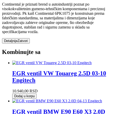
Continental je priznati brend u autoindustriji poznat po
visokokvalitetnim gumeno-tehničkim komponentama i preciznoj
proizvodnji. Pk kaiš Continental 6PK1075 je konstruisan prema
fabričkim standardima, sa materijalima i dimenzijama koje
zadovoljavaju zahteve originalne opreme, što obezbeđuje
dugotrajnost, stabilan rad i sigurnu zamenu u skladu sa
specifikacijama vozila.
Detaljnije
Zatvori
Kombinujte sa
EGR ventil VW Touareg 2.5D 03-10
Engitech
10.940,00
RSD
Dodaj u korpu
EGR ventil BMW E90 E60 X3 2.0D