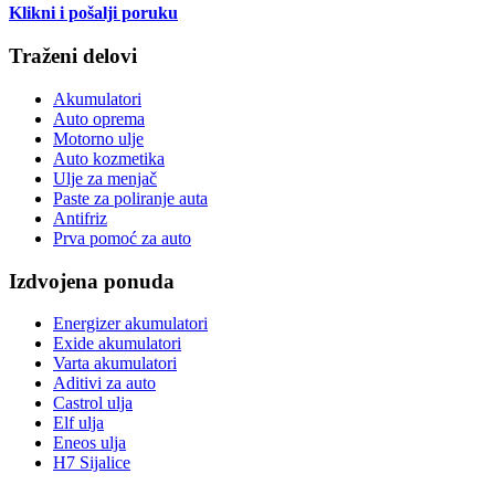
Klikni i pošalji poruku
Traženi delovi
Akumulatori
Auto oprema
Motorno ulje
Auto kozmetika
Ulje za menjač
Paste za poliranje auta
Antifriz
Prva pomoć za auto
Izdvojena ponuda
Energizer akumulatori
Exide akumulatori
Varta akumulatori
Aditivi za auto
Castrol ulja
Elf ulja
Eneos ulja
H7 Sijalice