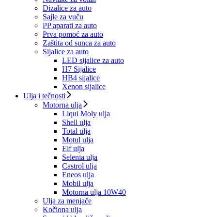
Dizalice za auto
Sajle za vuču
PP aparati za auto
Prva pomoć za auto
Zaštita od sunca za auto
Sijalice za auto
LED sijalice za auto
H7 Sijalice
HB4 sijalice
Xenon sijalice
Ulja i tečnosti
Motorna ulja
Liqui Moly ulja
Shell ulja
Total ulja
Motul ulja
Elf ulja
Selenia ulja
Castrol ulja
Eneos ulja
Mobil ulja
Motorna ulja 10W40
Ulja za menjače
Kočiona ulja