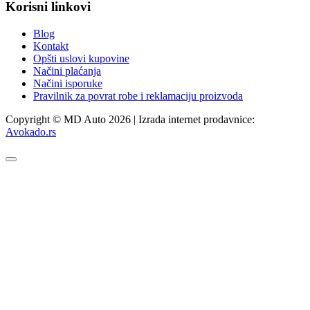
Korisni linkovi
Blog
Kontakt
Opšti uslovi kupovine
Načini plaćanja
Načini isporuke
Pravilnik za povrat robe i reklamaciju proizvoda
Copyright © MD Auto 2026 | Izrada internet prodavnice:
Avokado.rs