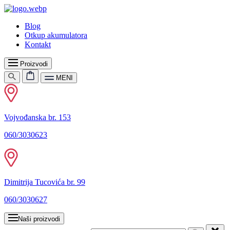
Blog
Otkup akumulatora
Kontakt
Proizvodi
MENI
Vojvođanska br. 153
060/3030623
Dimitrija Tucovića br. 99
060/3030627
Naši proizvodi