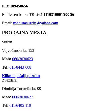
PIB:
109458656
Raiffeisen banka TR:
265-1110310001533-56
Email:
mdautosurcin@yahoo.com
PRODAJNA MESTA
Surčin
Vojvođanska br. 153
Mob:
060/3030623
Tel:
011/8443-608
Klikni i pošalji poruku
Zvezdara
Dimitrija Tucovića br. 99
Mob:
060/3030627
Tel:
011/6405-110