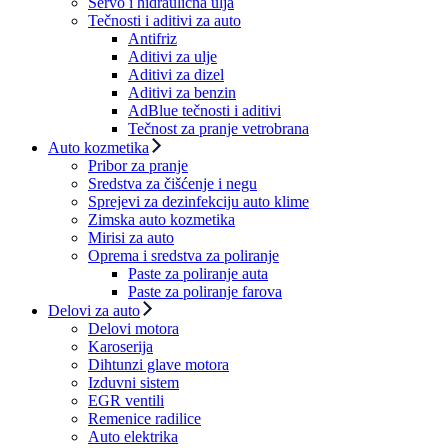
Servo i hidraulična ulja
Tečnosti i aditivi za auto
Antifriz
Aditivi za ulje
Aditivi za dizel
Aditivi za benzin
AdBlue tečnosti i aditivi
Tečnost za pranje vetrobrana
Auto kozmetika
Pribor za pranje
Sredstva za čišćenje i negu
Sprejevi za dezinfekciju auto klime
Zimska auto kozmetika
Mirisi za auto
Oprema i sredstva za poliranje
Paste za poliranje auta
Paste za poliranje farova
Delovi za auto
Delovi motora
Karoserija
Dihtunzi glave motora
Izduvni sistem
EGR ventili
Remenice radilice
Auto elektrika