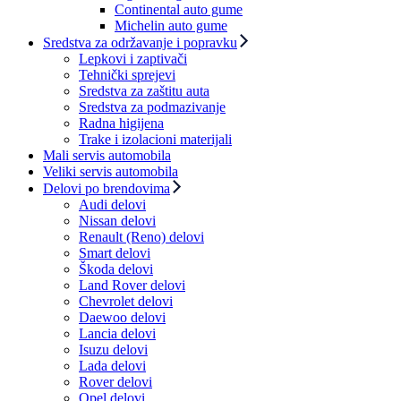
Continental auto gume
Michelin auto gume
Sredstva za održavanje i popravku
Lepkovi i zaptivači
Tehnički sprejevi
Sredstva za zaštitu auta
Sredstva za podmazivanje
Radna higijena
Trake i izolacioni materijali
Mali servis automobila
Veliki servis automobila
Delovi po brendovima
Audi delovi
Nissan delovi
Renault (Reno) delovi
Smart delovi
Škoda delovi
Land Rover delovi
Chevrolet delovi
Daewoo delovi
Lancia delovi
Isuzu delovi
Lada delovi
Rover delovi
Opel delovi