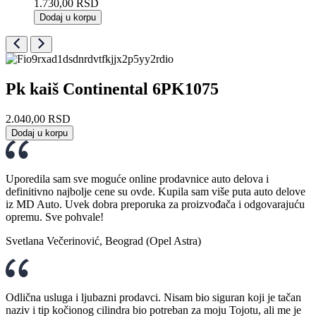
1.730,00
RSD
Dodaj u korpu
Pk kaiš Continental 6PK1075
2.040,00
RSD
Dodaj u korpu
Uporedila sam sve moguće online prodavnice auto delova i
definitivno najbolje cene su ovde. Kupila sam više puta auto delove
iz MD Auto. Uvek dobra preporuka za proizvođača i odgovarajuću
opremu. Sve pohvale!
Svetlana Večerinović, Beograd (Opel Astra)
Odlična usluga i ljubazni prodavci. Nisam bio siguran koji je tačan
naziv i tip kočionog cilindra bio potreban za moju Tojotu, ali me je