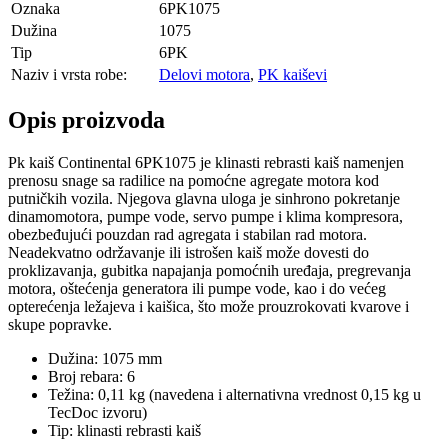
Oznaka
6PK1075
Dužina
1075
Tip
6PK
Naziv i vrsta robe:
Delovi motora
,
PK kaiševi
Opis proizvoda
Pk kaiš Continental 6PK1075 je klinasti rebrasti kaiš namenjen
prenosu snage sa radilice na pomoćne agregate motora kod
putničkih vozila. Njegova glavna uloga je sinhrono pokretanje
dinamomotora, pumpe vode, servo pumpe i klima kompresora,
obezbeđujući pouzdan rad agregata i stabilan rad motora.
Neadekvatno održavanje ili istrošen kaiš može dovesti do
proklizavanja, gubitka napajanja pomoćnih uređaja, pregrevanja
motora, oštećenja generatora ili pumpe vode, kao i do većeg
opterećenja ležajeva i kaišica, što može prouzrokovati kvarove i
skupe popravke.
Dužina: 1075 mm
Broj rebara: 6
Težina: 0,11 kg (navedena i alternativna vrednost 0,15 kg u
TecDoc izvoru)
Tip: klinasti rebrasti kaiš