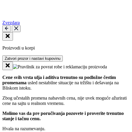
Zvezdara
Proizvodi u korpi
Zatvori prozor i nastavi kupovinu
Cene svih vrsta ulja i aditiva trenutno su podložne čestim
promenama
usled nestabilne situacije na tržištu i dešavanja na
Bliskom istoku.
Zbog učestalih promena nabavnih cena, nije uvek moguće ažurirati
cene na sajtu u realnom vremenu.
Molimo vas da pre poručivanja pozovete i proverite trenutno
stanje i tačnu cenu.
Hvala na razumevanju.