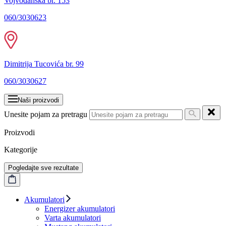
Vojvođanska br. 153
060/3030623
Dimitrija Tucovića br. 99
060/3030627
Naši proizvodi
Unesite pojam za pretragu
Proizvodi
Kategorije
Pogledajte sve rezultate
Akumulatori
Energizer akumulatori
Varta akumulatori