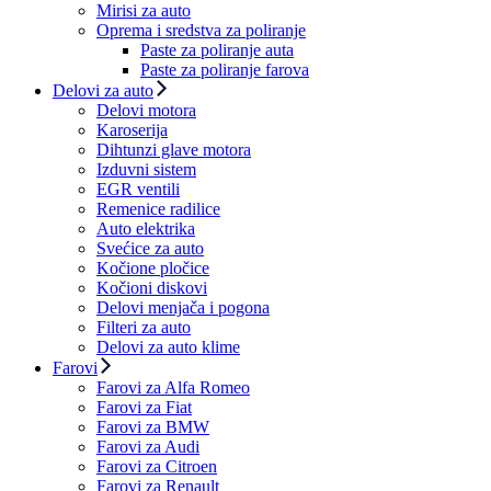
Mirisi za auto
Oprema i sredstva za poliranje
Paste za poliranje auta
Paste za poliranje farova
Delovi za auto
Delovi motora
Karoserija
Dihtunzi glave motora
Izduvni sistem
EGR ventili
Remenice radilice
Auto elektrika
Svećice za auto
Kočione pločice
Kočioni diskovi
Delovi menjača i pogona
Filteri za auto
Delovi za auto klime
Farovi
Farovi za Alfa Romeo
Farovi za Fiat
Farovi za BMW
Farovi za Audi
Farovi za Citroen
Farovi za Renault