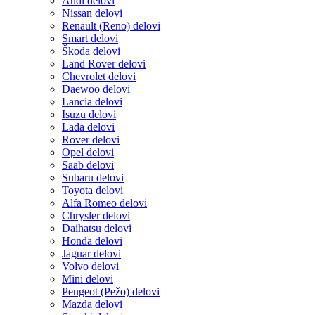
Audi delovi
Nissan delovi
Renault (Reno) delovi
Smart delovi
Škoda delovi
Land Rover delovi
Chevrolet delovi
Daewoo delovi
Lancia delovi
Isuzu delovi
Lada delovi
Rover delovi
Opel delovi
Saab delovi
Subaru delovi
Toyota delovi
Alfa Romeo delovi
Chrysler delovi
Daihatsu delovi
Honda delovi
Jaguar delovi
Volvo delovi
Mini delovi
Peugeot (Pežo) delovi
Mazda delovi