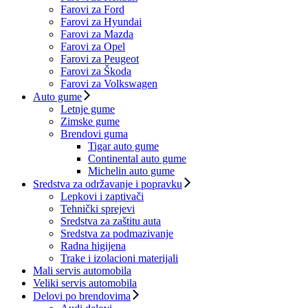
Farovi za Ford
Farovi za Hyundai
Farovi za Mazda
Farovi za Opel
Farovi za Peugeot
Farovi za Škoda
Farovi za Volkswagen
Auto gume
Letnje gume
Zimske gume
Brendovi guma
Tigar auto gume
Continental auto gume
Michelin auto gume
Sredstva za održavanje i popravku
Lepkovi i zaptivači
Tehnički sprejevi
Sredstva za zaštitu auta
Sredstva za podmazivanje
Radna higijena
Trake i izolacioni materijali
Mali servis automobila
Veliki servis automobila
Delovi po brendovima