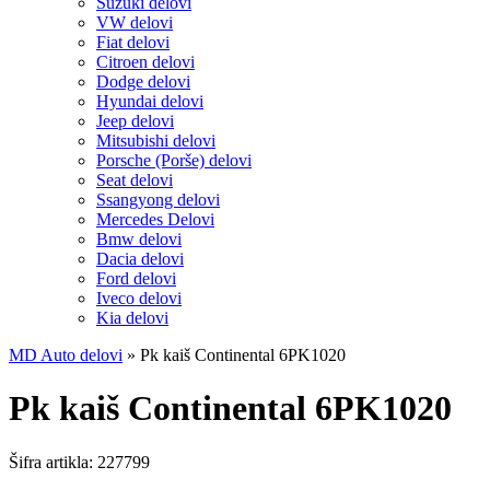
Suzuki delovi
VW delovi
Fiat delovi
Citroen delovi
Dodge delovi
Hyundai delovi
Jeep delovi
Mitsubishi delovi
Porsche (Porše) delovi
Seat delovi
Ssangyong delovi
Mercedes Delovi
Bmw delovi
Dacia delovi
Ford delovi
Iveco delovi
Kia delovi
MD Auto delovi
»
Pk kaiš Continental 6PK1020
Pk kaiš Continental 6PK1020
Šifra artikla:
227799