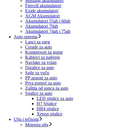
Mustang akumulatori
Firecell akumulatori
Exide akumulatori
AGM Akumulatori
Akumulatori 55ah i 60ah
Akumulatori 70ah
Akumulatori 74ah i 75ah
Auto oprema
Lanci za sneg
Cerade za auto
Kompresori za gume
Kablovi za paljenje
Navlake za volan
Dizalice za auto
Sajle za vuču
PP aparati za auto
Prva pomoć za auto
Zaštita od sunca za auto
Sijalice za auto
LED sijalice za auto
H7 Sijalice
HB4 sijalice
Xenon sijalice
Ulja i tečnosti
Motorna ulja