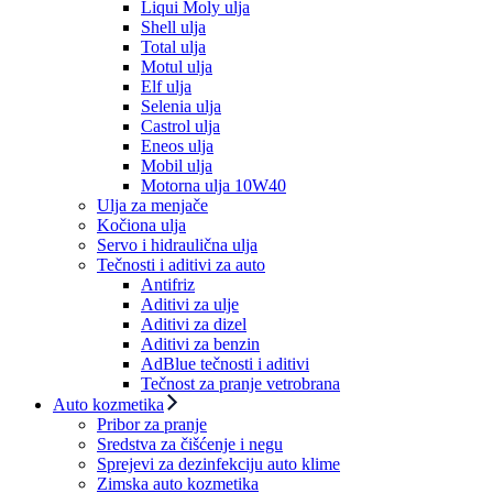
Liqui Moly ulja
Shell ulja
Total ulja
Motul ulja
Elf ulja
Selenia ulja
Castrol ulja
Eneos ulja
Mobil ulja
Motorna ulja 10W40
Ulja za menjače
Kočiona ulja
Servo i hidraulična ulja
Tečnosti i aditivi za auto
Antifriz
Aditivi za ulje
Aditivi za dizel
Aditivi za benzin
AdBlue tečnosti i aditivi
Tečnost za pranje vetrobrana
Auto kozmetika
Pribor za pranje
Sredstva za čišćenje i negu
Sprejevi za dezinfekciju auto klime
Zimska auto kozmetika