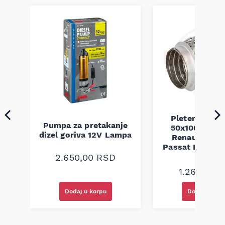
Pletenica au
Pumpa za pretakanje
50x100 Audi 
a
dizel goriva 12V Lampa
Renault Mega
Passat B5 B5.5 
94-08
2.650,00
RSD
1.260,00
R
Dodaj u korpu
Dodaj u kor