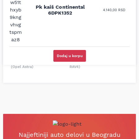
moguće online
ljubazni prodavci.
prodavnice auto delova
Pk kaiš Continental
Nisam bio siguran koji je
4.140,00
RSD
i definitivno najbolje
6DPK1352
tačan naziv i tip
cene su ovde. Kupila
kočionog cilindra bio
sam više puta auto
potreban za moju
delove iz MD Auto. Uvek
Tojotu, ali me je Miloš
dobra preporuka za
podsetio, istražio i
proizvođača i
preporučio
odgovarajuću opremu.
odgovarajućeg
Sve pohvale!
proizvođača.
Dodaj u korpu
Svetlana Večerinović, Beograd
Stefan Savić, Beograd (Toyota
(Opel Astra)
RAV4)
Najjeftiniji auto delovi u Beogradu