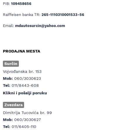
PIB:
109458656
Raiffeisen banka TR:
265-1110310001533-56
Email:
mdautosurcin@yahoo.com
PRODAJNA MESTA
Surčin
Vojvođanska br. 153
Mob:
060/3030623
Tel:
011/8443-608
Klikni i pošalji poruku
Zvezdara
Dimitrija Tucovića br. 99
Mob:
060/3030627
Tel:
011/6405-110