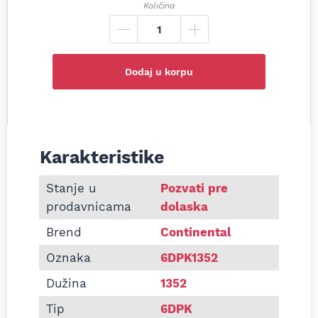
Količina
Dodaj u korpu
Karakteristike
Informacije o Pk kaiš Continental 6DPK1352
Stanje u
Pozvati pre
prodavnicama
dolaska
Brend
Continental
Oznaka
6DPK1352
Dužina
1352
Tip
6DPK