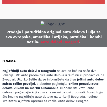
Prodaja i porudžbina original auto delova i ulja za
sva evropska, američka i azijska, putnička i kombi
vozila.
Auto delovi Beograd
.
O NAMA
Najjeftiniji auto delovi u Beogradu
nalaze se baš na naše dve
lokacije: MD Auto prodavnica auto delova u Surčinu ili prodavnica na
Zvezdari. Ukoliko želite da se informišete da li su
jeftini auto delovi
zaista toliko povoljni
, slobodno pogledajte
online ponudu auto
delova klikom na marku automobila
, ili odaberite vrstu auto
delova i pogledajte koji su sve rezervni delovi u ponudi. Pored toga
što imamo najjeftinije auto delove na teritoriji Beograda, nudimo i
kvalitetnu a jeftinu opremu za vozila. Auto delovi Beograd.