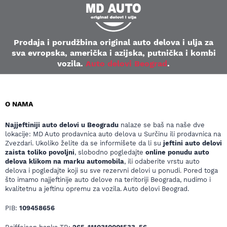
Prodaja i porudžbina original auto delova i ulja za
sva evropska, američka i azijska, putnička i kombi
vozila.
Auto delovi Beograd
.
O NAMA
Najjeftiniji auto delovi u Beogradu
nalaze se baš na naše dve
lokacije: MD Auto prodavnica auto delova u Surčinu ili prodavnica na
Zvezdari. Ukoliko želite da se informišete da li su
jeftini auto delovi
zaista toliko povoljni
, slobodno pogledajte
online ponudu auto
delova klikom na marku automobila
, ili odaberite vrstu auto
delova i pogledajte koji su sve rezervni delovi u ponudi. Pored toga
što imamo najjeftinije auto delove na teritoriji Beograda, nudimo i
kvalitetnu a jeftinu opremu za vozila. Auto delovi Beograd.
PIB:
109458656