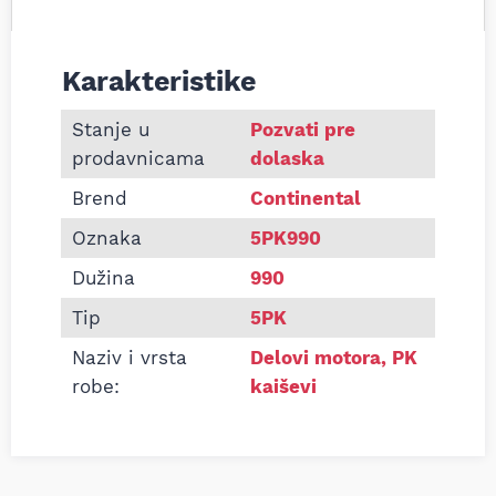
Karakteristike
Informacije o Pk kaiš Continental 5PK990
Stanje u
Pozvati pre
prodavnicama
dolaska
Brend
Continental
Oznaka
5PK990
Dužina
990
Tip
5PK
Naziv i vrsta
Delovi motora
,
PK
robe:
kaiševi