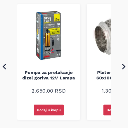
Pumpa za pretakanje
Pletenica au
a
dizel goriva 12V Lampa
60x100 unive
2.650,00
RSD
1.300,00
R
Dodaj u korpu
Dodaj u kor