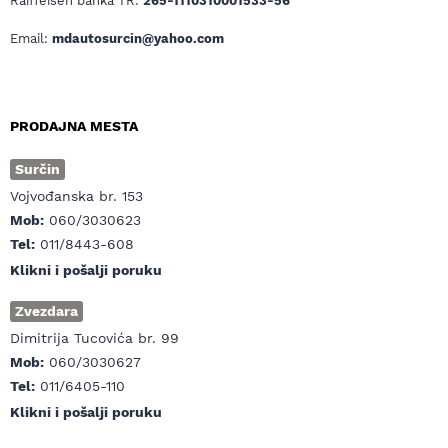
Raiffeisen banka TR:
265-1110310001533-56
Email:
mdautosurcin@yahoo.com
PRODAJNA MESTA
Surčin
Vojvođanska br. 153
Mob:
060/3030623
Tel:
011/8443-608
Klikni i pošalji poruku
Zvezdara
Dimitrija Tucovića br. 99
Mob:
060/3030627
Tel:
011/6405-110
Klikni i pošalji poruku