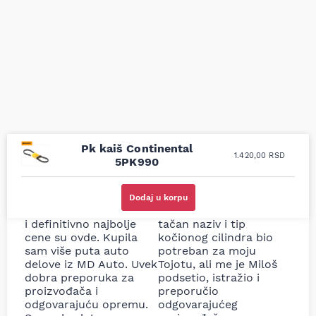
Pk kaiš Continental
1.420,00
RSD
5PK990
Uporedila sam sve
Odlična usluga i
moguće online
ljubazni prodavci.
Dodaj u korpu
prodavnice auto delova
Nisam bio siguran koji je
i definitivno najbolje
tačan naziv i tip
cene su ovde. Kupila
kočionog cilindra bio
sam više puta auto
potreban za moju
delove iz MD Auto. Uvek
Tojotu, ali me je Miloš
dobra preporuka za
podsetio, istražio i
proizvođača i
preporučio
odgovarajuću opremu.
odgovarajućeg