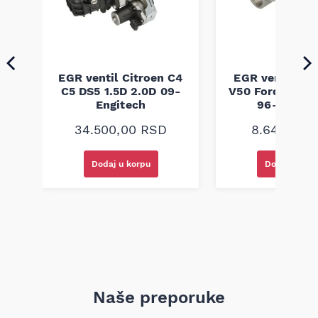
90
EGR ventil Citroen C4
EGR ventil Vol
C5 DS5 1.5D 2.0D 09-
V50 Ford Focus 
Engitech
96- Engit
34.500,00
RSD
8.640,00
Dodaj u korpu
Dodaj u kor
Naše preporuke