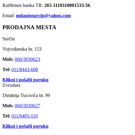
Raiffeisen banka TR:
265-1110310001533-56
Email:
mdautosurcin@yahoo.com
PRODAJNA MESTA
Surčin
Vojvođanska br. 153
Mob:
060/3030623
Tel:
011/8443-608
Klikni i pošalji poruku
Zvezdara
Dimitrija Tucovića br. 99
Mob:
060/3030627
Tel:
011/6405-110
Klikni i pošalji poruku