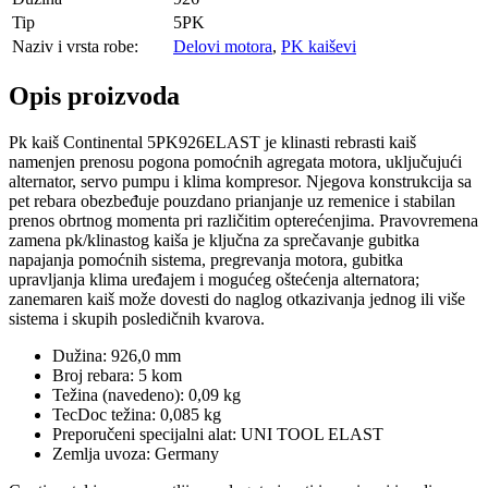
Tip
5PK
Naziv i vrsta robe:
Delovi motora
,
PK kaiševi
Opis proizvoda
Pk kaiš Continental 5PK926ELAST je klinasti rebrasti kaiš
namenjen prenosu pogona pomoćnih agregata motora, uključujući
alternator, servo pumpu i klima kompresor. Njegova konstrukcija sa
pet rebara obezbeđuje pouzdano prianjanje uz remenice i stabilan
prenos obrtnog momenta pri različitim opterećenjima. Pravovremena
zamena pk/klinastog kaiša je ključna za sprečavanje gubitka
napajanja pomoćnih sistema, pregrevanja motora, gubitka
upravljanja klima uređajem i mogućeg oštećenja alternatora;
zanemaren kaiš može dovesti do naglog otkazivanja jednog ili više
sistema i skupih posledičnih kvarova.
Dužina: 926,0 mm
Broj rebara: 5 kom
Težina (navedeno): 0,09 kg
TecDoc težina: 0,085 kg
Preporučeni specijalni alat: UNI TOOL ELAST
Zemlja uvoza: Germany