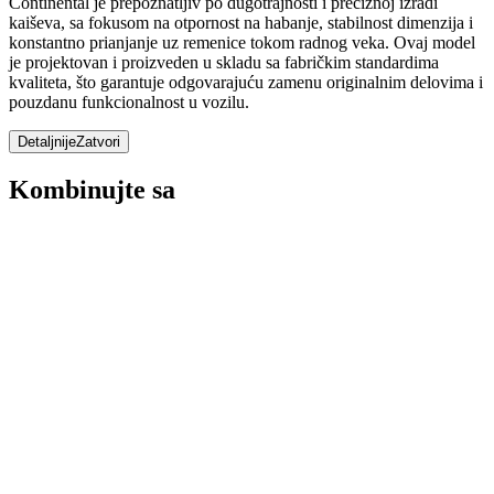
Continental je prepoznatljiv po dugotrajnosti i preciznoj izradi
kaiševa, sa fokusom na otpornost na habanje, stabilnost dimenzija i
konstantno prianjanje uz remenice tokom radnog veka. Ovaj model
je projektovan i proizveden u skladu sa fabričkim standardima
kvaliteta, što garantuje odgovarajuću zamenu originalnim delovima i
pouzdanu funkcionalnost u vozilu.
Detaljnije
Zatvori
Kombinujte sa