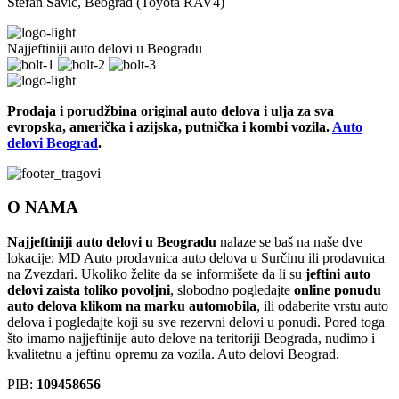
Stefan Savić, Beograd (Toyota RAV4)
Najjeftiniji auto delovi u Beogradu
Prodaja i porudžbina original auto delova i ulja za sva
evropska, američka i azijska, putnička i kombi vozila.
Auto
delovi Beograd
.
O NAMA
Najjeftiniji auto delovi u Beogradu
nalaze se baš na naše dve
lokacije: MD Auto prodavnica auto delova u Surčinu ili prodavnica
na Zvezdari. Ukoliko želite da se informišete da li su
jeftini auto
delovi zaista toliko povoljni
, slobodno pogledajte
online ponudu
auto delova klikom na marku automobila
, ili odaberite vrstu auto
delova i pogledajte koji su sve rezervni delovi u ponudi. Pored toga
što imamo najjeftinije auto delove na teritoriji Beograda, nudimo i
kvalitetnu a jeftinu opremu za vozila. Auto delovi Beograd.
PIB:
109458656