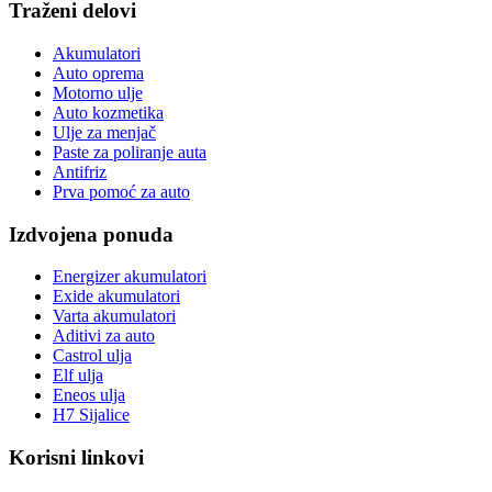
Traženi delovi
Akumulatori
Auto oprema
Motorno ulje
Auto kozmetika
Ulje za menjač
Paste za poliranje auta
Antifriz
Prva pomoć za auto
Izdvojena ponuda
Energizer akumulatori
Exide akumulatori
Varta akumulatori
Aditivi za auto
Castrol ulja
Elf ulja
Eneos ulja
H7 Sijalice
Korisni linkovi