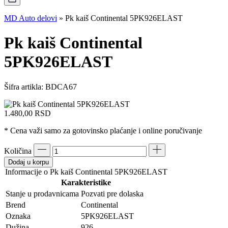
MD Auto delovi
»
Pk kaiš Continental 5PK926ELAST
Pk kaiš Continental
5PK926ELAST
Šifra artikla:
BDCA67
1.480,00
RSD
* Cena važi samo za gotovinsko plaćanje i online poručivanje
Količina
Dodaj u korpu
Informacije o Pk kaiš Continental 5PK926ELAST
Karakteristike
Stanje u prodavnicama
Pozvati pre dolaska
Brend
Continental
Oznaka
5PK926ELAST
Dužina
926