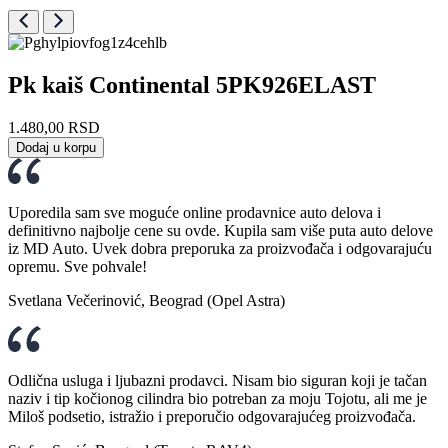
Pk kaiš Continental 5PK926ELAST
1.480,00
RSD
Dodaj u korpu
Uporedila sam sve moguće online prodavnice auto delova i
definitivno najbolje cene su ovde. Kupila sam više puta auto delove
iz MD Auto. Uvek dobra preporuka za proizvođača i odgovarajuću
opremu. Sve pohvale!
Svetlana Večerinović, Beograd (Opel Astra)
Odlična usluga i ljubazni prodavci. Nisam bio siguran koji je tačan
naziv i tip kočionog cilindra bio potreban za moju Tojotu, ali me je
Miloš podsetio, istražio i preporučio odgovarajućeg proizvođača.