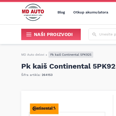
Blog
Otkup akumulatora
Unesite poja
NAŠI PROIZVODI
Sredstva za održavanje i popravku
MD Auto delovi
»
Pk kaiš Continental 5PK925
Pk kaiš Continental 5PK92
Šifra artikla:
264153