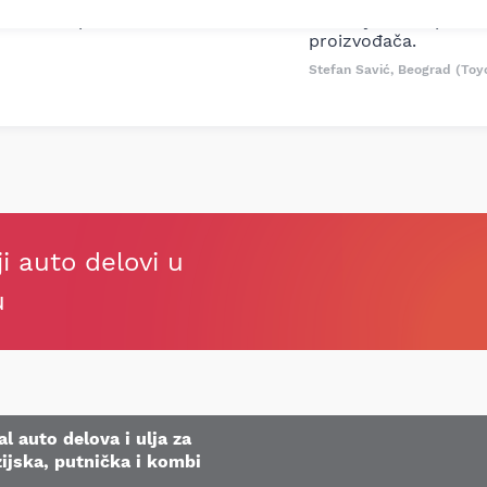
oruka za proizvođača i
ali me je Miloš podse
proizvođača.
Stefan Savić, Beograd (Toy
ji auto delovi u
u
l auto delova i ulja za
ijska, putnička i kombi
.