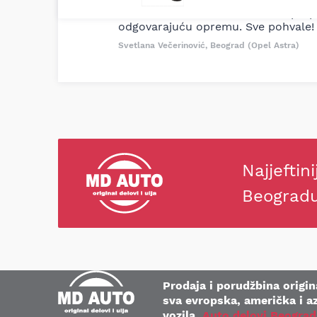
delove iz MD Auto. Uvek dobra prep
odgovarajuću opremu. Sve pohvale!
Svetlana Večerinović, Beograd (Opel Astra)
Najjeftini
Beograd
Prodaja i porudžbina origina
sva evropska, američka i az
vozila.
Auto delovi Beograd