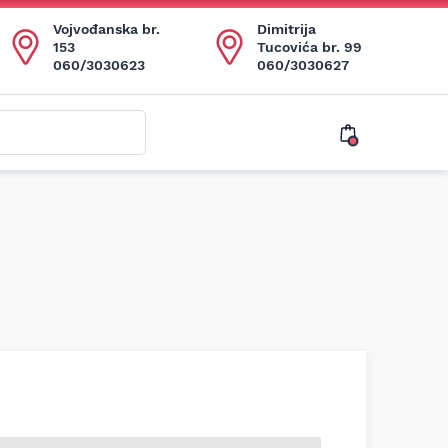
Vojvođanska br.
Dimitrija
153
Tucovića br. 99
060/3030623
060/3030627