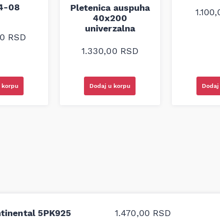
94-08
Pletenica auspuha
1.100
40x200
univerzalna
00
RSD
1.330,00
RSD
 korpu
Dodaj
Dodaj u korpu
odavnice auto delova i
Odlična usluga i ljub
ntinental 5PK925
1.470,00
RSD
upila sam više puta auto
tačan naziv i tip koč