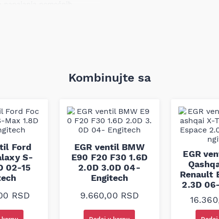
ka napajanja pomoćnih
akumulatora, poremećaja rada
e dovesti do povećanog
ova motora i sistema u
Kombinujte sa
dicijom u proizvodnji
u industriju, poznat po
eđuju dug vek i otpornost na
den prema fabričkim
bezbedan rad u vozilu kada se
mobila.
il Ford
EGR ventil BMW
EGR ven
alaxy S-
E90 F20 F30 1.6D
Qashqa
D 02-15
2.0D 3.0D 04-
Renault 
tech
Engitech
2.3D 06
,00
RSD
9.660,00
RSD
16.36