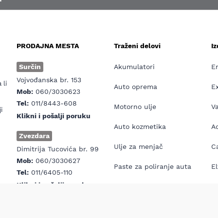
PRODAJNA MESTA
Traženi delovi
I
e
Surčin
Akumulatori
E
Vojvođanska br. 153
 li
Auto oprema
E
Mob:
060/3030623
Tel:
011/8443-608
Motorno ulje
V
i
Klikni i pošalji poruku
Auto kozmetika
Ad
Zvezdara
Ulje za menjač
Ca
Dimitrija Tucovića br. 99
Mob:
060/3030627
Paste za poliranje auta
El
Tel:
011/6405-110
Klikni i pošalji poruku
Antifriz
E
Prva pomoć za auto
H7