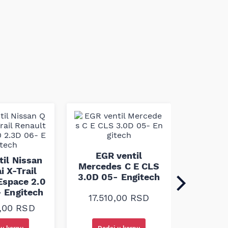
EGR v
Focus 
EGR ventil
Max 1
til Nissan
Mercedes C E CLS
En
i X-Trail
3.0D 05- Engitech
Espace 2.0
- Engitech
23.8
17.510,00
RSD
0,00
RSD