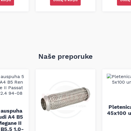
 korpu
Dodaj u korpu
Dodaj
Naše preporuke
Pleteni
 auspuha
45x100 u
udi A4 B5
egane II
B5.5 1.0-