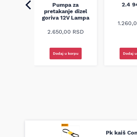
2.4 
Pumpa za
0
RSD
pretakanje dizel
goriva 12V Lampa
1.260,
2.650,00
RSD
korpu
Dodaj u
Dodaj u korpu
Uporedila sam sve moguće online pr
Pk kaiš Co
definitivno najbolje cene su ovde. K