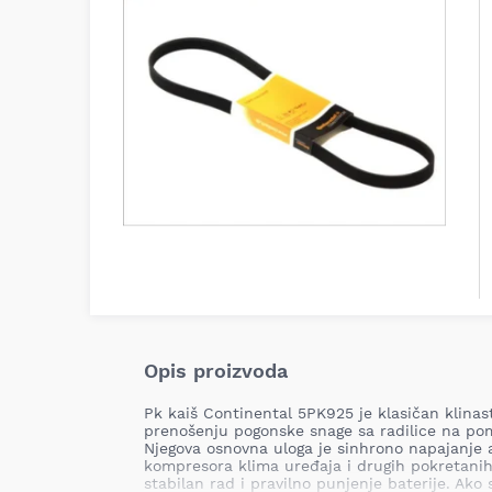
Opis proizvoda
Pk kaiš Continental 5PK925 je klasičan klinas
prenošenju pogonske snage sa radilice na po
Njegova osnovna uloga je sinhrono napajanje 
kompresora klima uređaja i drugih pokretanih
stabilan rad i pravilno punjenje baterije. Ako