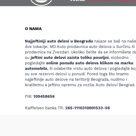
O NAMA
Najjeftiniji auto delovi u Beogradu
nalaze se baš na naš
dve lokacije: MD Auto prodavnica auto delova u Surčinu ili
prodavnica na Zvezdari. Ukoliko želite da se informišete da
su
jeftini auto delovi zaista toliko povoljni
, slobodno
pogledajte
online ponudu auto delova klikom na marku
automobila
, ili odaberite vrstu auto delova i pogledajte koj
su sve rezervni delovi u ponudi. Pored toga što imamo
najjeftinije auto delove na teritoriji Beograda, nudimo i
kvalitetnu a jeftinu opremu za vozila. Auto delovi Beograd.
PIB:
109458656
Raiffeisen banka TR:
265-1110310001533-56
Email:
mdautosurcin@yahoo.com