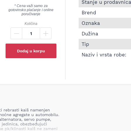
Informacije o Pk kaiš 
Stanje u prodavnic
* Cena važi samo za
gotovinsko plaćanje i online
Brend
poručivanje
Oznaka
Količina
Dužina
Tip
Dodaj u korpu
Naziv i vrsta robe:
ti rebrasti kaiš namenjen
moćne agregate u automobilu.
alternatora, servo pumpe,
 jedinica, obezbeđujući
 se pk/klinasti kaiš ne zameni