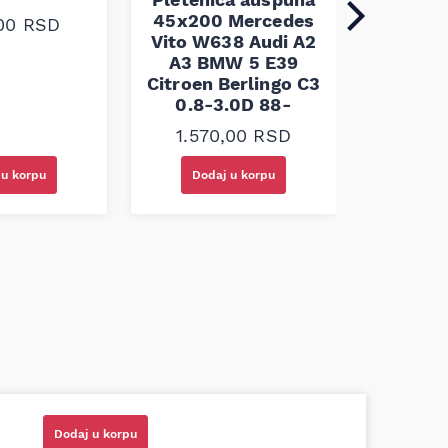
45x200 Mercedes
Pleten
,00
RSD
Vito W638 Audi A2
60x100 
A3 BMW 5 E39
Citroen Berlingo C3
1.30
0.8-3.0D 88-
1.570,00
RSD
 u korpu
Dodaj u korpu
Doda
azni prodavci. Nisam bio siguran koji je
Dodaj u korpu
ionog cilindra bio potreban za moju Tojotu,