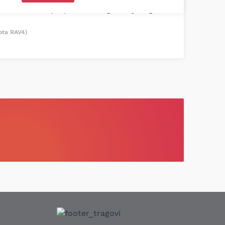
tio, istražio i preporučio odgovarajućeg
ota RAV4)