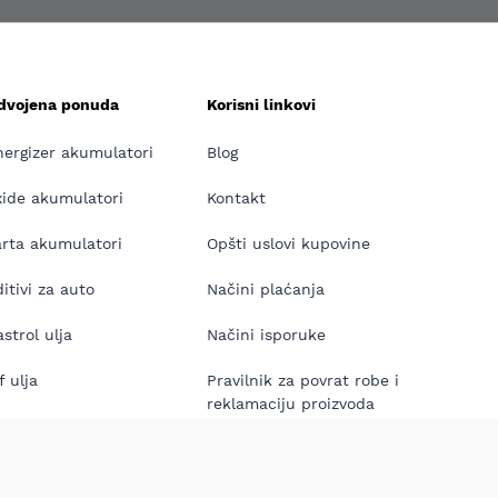
zdvojena ponuda
Korisni linkovi
nergizer akumulatori
Blog
xide akumulatori
Kontakt
arta akumulatori
Opšti uslovi kupovine
itivi za auto
Načini plaćanja
strol ulja
Načini isporuke
f ulja
Pravilnik za povrat robe i
reklamaciju proizvoda
neos ulja
 Sijalice