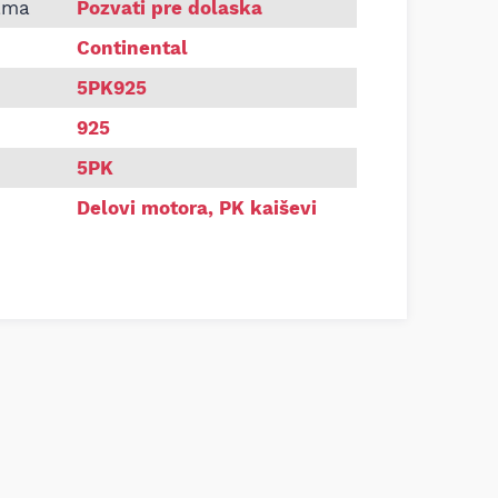
Continental 5PK925
ama
Pozvati pre dolaska
Continental
5PK925
925
5PK
Delovi motora
,
PK kaiševi