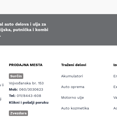
l auto delova i ulja za
ijska, putnička i kombi
.
PRODAJNA MESTA
Traženi delovi
I
e
Surčin
Akumulatori
E
Vojvođanska br. 153
 li
Auto oprema
E
Mob:
060/3030623
Tel:
011/8443-608
Motorno ulje
V
i
Klikni i pošalji poruku
Auto kozmetika
Ad
Zvezdara