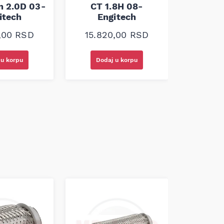
n 2.0D 03-
CT 1.8H 08-
Rexton
itech
Engitech
En
0,00
RSD
15.820,00
RSD
16.0
 u korpu
Dodaj u korpu
Doda