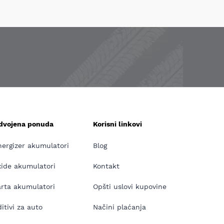
zdvojena ponuda
Korisni linkovi
nergizer akumulatori
Blog
xide akumulatori
Kontakt
arta akumulatori
Opšti uslovi kupovine
itivi za auto
Načini plaćanja