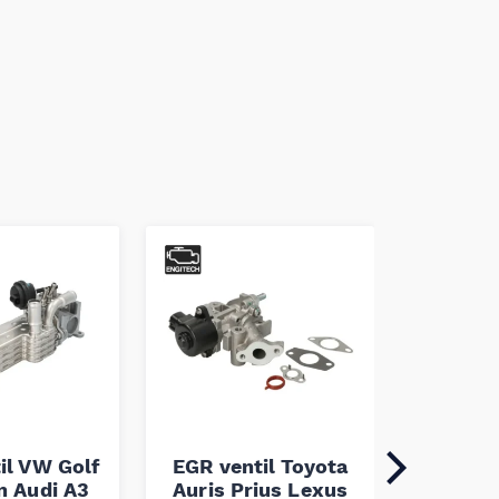
il VW Golf
EGR ventil Toyota
EGR
n Audi A3
Auris Prius Lexus
Ssangyo