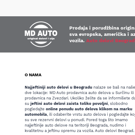
Prodaja i porudžbina origina
sva evropska, američka i az
vozila.
Auto delovi Beograd
O NAMA
Najjeftiniji auto delovi u Beogradu
nalaze se baš na naš
dve lokacije: MD Auto prodavnica auto delova u Surčinu ili
prodavnica na Zvezdari. Ukoliko želite da se informišete da
su
jeftini auto delovi zaista toliko povoljni
, slobodno
pogledajte
online ponudu auto delova klikom na marku
automobila
, ili odaberite vrstu auto delova i pogledajte koj
su sve rezervni delovi u ponudi. Pored toga što imamo
najjeftinije auto delove na teritoriji Beograda, nudimo i
kvalitetnu a jeftinu opremu za vozila. Auto delovi Beograd.