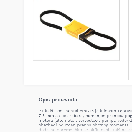
Opis proizvoda
Pk kaiš Continental 5PK715 je klinasto-rebras
715 mm sa pet rebara, namenjen prenosu po
motora (alterna­tor, servosteer, pumpa vode/kli
obezbedi pouzdan prenos obrtnog momenta i 
dodatne opreme. Ako se pk/klinasti kaiš ne 