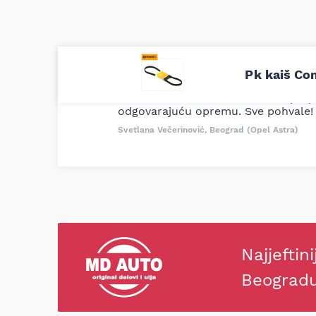
Uporedila sam sve moguće online pr
Pk kaiš Co
definitivno najbolje cene su ovde. K
delove iz MD Auto. Uvek dobra prep
odgovarajuću opremu. Sve pohvale!
Svetlana Večerinović, Beograd (Opel Astra)
Najjeftini
Beograd