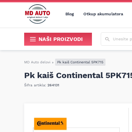
Blog
Otkup akumulatora
Unesite poja
NAŠI PROIZVODI
Sredstva za održavanje i popravku
MD Auto delovi
»
Pk kaiš Continental 5PK715
Pk kaiš Continental 5PK71
Šifra artikla:
264131