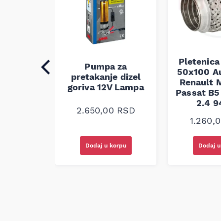
Pletenica
auspuha
Pumpa za
50x100 A
30
pretakanje dizel
Renault M
alna
goriva 12V Lampa
Passat B5 
2.4 
0
RSD
2.650,00
RSD
1.260,
korpu
Dodaj u korpu
Dodaj u