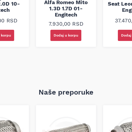
Alfa Romeo Mito
2.0D 10-
Seat Leo
1.3D 1.7D 01-
tech
Eng
Engitech
,00
RSD
37.47
7.930,00
RSD
 korpu
Dodaj u korpu
Dodaj
Naše preporuke