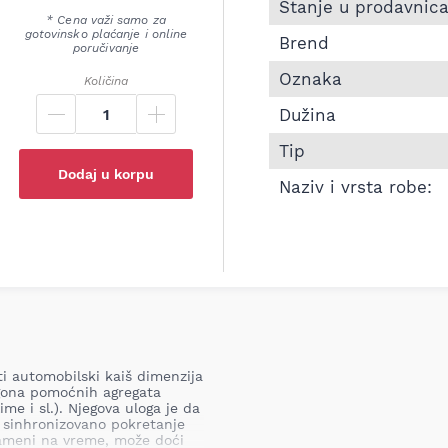
Informacije o Pk kaiš 
Stanje u prodavnic
* Cena važi samo za
gotovinsko plaćanje i online
Brend
poručivanje
Oznaka
Količina
Dužina
Tip
Dodaj u korpu
Naziv i vrsta robe:
ti automobilski kaiš dimenzija
gona pomoćnih agregata
me i sl.). Njegova uloga je da
sinhronizovano pokretanje
zameni na vreme, može doći