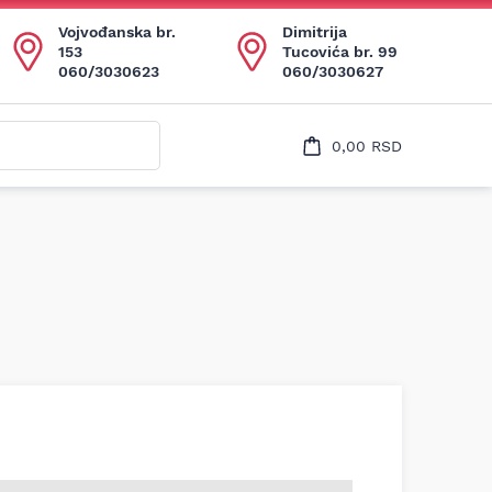
Uspešno ste dodali ovaj proizvod u vašu korpu.
Vojvođanska br.
Dimitrija
153
Tucovića br. 99
060/3030623
060/3030627
0,00
RSD