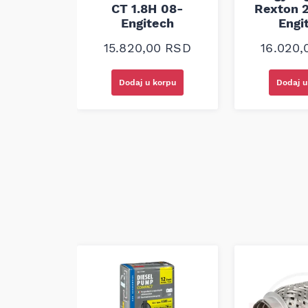
2.0D 03-
CT 1.8H 08-
Rexton 
ech
Engitech
Engi
00
RSD
15.820,00
RSD
16.020
korpu
Dodaj u korpu
Dodaj u