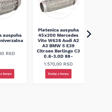
Pletenica auspuha
ca auspuha
45x200 Mercedes
Pleten
niverzalna
Vito W638 Audi A2
60x100 
A3 BMW 5 E39
Citroen Berlingo C3
,00
RSD
1.30
0.8-3.0D 88-
1.570,00
RSD
 u korpu
Dodaj u korpu
Doda