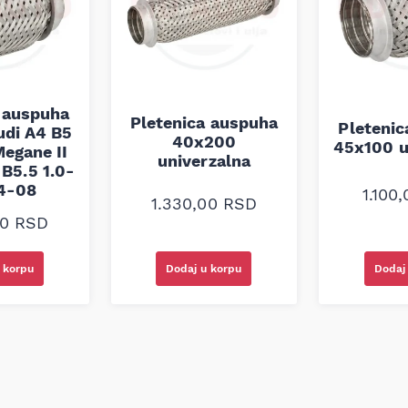
 auspuha
Pletenica auspuha
Pleteni
udi A4 B5
40x200
45x100 u
egane II
univerzalna
B5.5 1.0-
94-08
1.100
1.330,00
RSD
00
RSD
 korpu
Dodaj u korpu
Dodaj