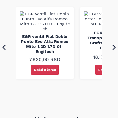
na habanje, uz ispunjavanje fabričkih standarda kvaliteta i
bezbednosti.
EGR ventil
B8
EGR ventil Fiat Doblo
Transporter T
0D
Punto Evo Alfa Romeo
Crafter 2.5D 
Mito 1.3D 1.7D 01-
Engitec
Engitech
18.170,00
7.930,00
RSD
Dodaj u korpu
Dodaj u kor