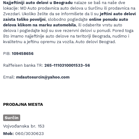
Najjeftiniji auto delovi u Beogradu
nalaze se baš na naše dve
lokacije: MD Auto prodavnica auto delova u Surčinu ili prodavnica na
Zvezdari. Ukoliko želite da se informišete da li su
jeftini auto delovi
zaista toliko povoljni
, slobodno pogledajte
online ponudu auto
delova klikom na marku automobila
, ili odaberite vrstu auto
delova i pogledajte koji su sve rezervni delovi u ponudi. Pored toga
što imamo najjeftinije auto delove na teritoriji Beograda, nudimo i
kvalitetnu a jeftinu opremu za vozila. Auto delovi Beograd.
PIB:
109458656
Raiffeisen banka TR:
265-1110310001533-56
Email:
mdautosurcin@yahoo.com
PRODAJNA MESTA
Surčin
Vojvođanska br. 153
Mob:
060/3030623