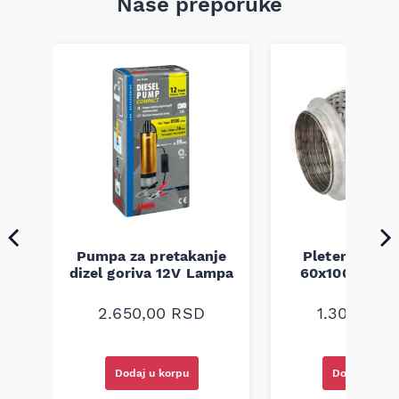
Naše preporuke
Pumpa za pretakanje
Pletenica au
a
dizel goriva 12V Lampa
60x100 unive
2.650,00
RSD
1.300,00
R
Dodaj u korpu
Dodaj u kor