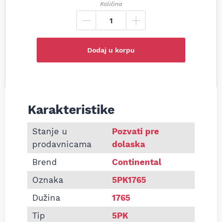
Količina
Dodaj u korpu
Karakteristike
Informacije o Pk kaiš Continental 5PK1765
Stanje u
Pozvati pre
prodavnicama
dolaska
Brend
Continental
Oznaka
5PK1765
Dužina
1765
Tip
5PK