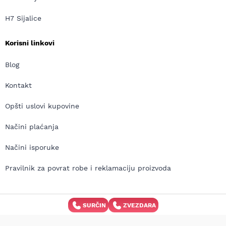
H7 Sijalice
Korisni linkovi
Blog
Kontakt
Opšti uslovi kupovine
Načini plaćanja
Načini isporuke
Pravilnik za povrat robe i reklamaciju proizvoda
SURČIN
ZVEZDARA
Copyright © MD Auto 2026 | Izrada internet prodavnice:
Avokado.rs