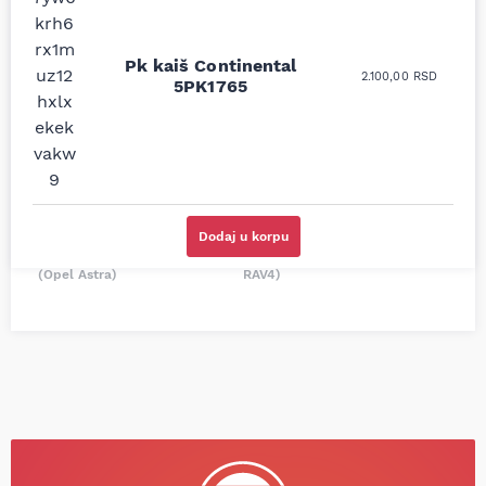
Uporedila sam sve
Odlična usluga i
moguće online
ljubazni prodavci.
prodavnice auto delova
Pk kaiš Continental
Nisam bio siguran koji je
2.100,00
RSD
i definitivno najbolje
5PK1765
tačan naziv i tip
cene su ovde. Kupila
kočionog cilindra bio
sam više puta auto
potreban za moju
delove iz MD Auto. Uvek
Tojotu, ali me je Miloš
dobra preporuka za
podsetio, istražio i
proizvođača i
preporučio
odgovarajuću opremu.
odgovarajućeg
Sve pohvale!
proizvođača.
Dodaj u korpu
Svetlana Večerinović, Beograd
Stefan Savić, Beograd (Toyota
(Opel Astra)
RAV4)