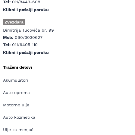
Tel:
011/8443-608
Klikni i pošalji poruku
Zvezdara
Dimitrija Tucovića br. 99
Mob:
060/3030627
Tel:
011/6405-110
Klikni i pošalji poruku
Traženi delovi
Akumulatori
Auto oprema
Motorno ulje
Auto kozmetika
Ulje za menjač