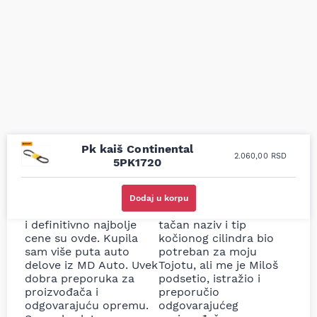
Pk kaiš Continental
2.060,00
RSD
5PK1720
Uporedila sam sve
Odlična usluga i
moguće online
ljubazni prodavci.
Dodaj u korpu
prodavnice auto delova
Nisam bio siguran koji je
i definitivno najbolje
tačan naziv i tip
cene su ovde. Kupila
kočionog cilindra bio
sam više puta auto
potreban za moju
delove iz MD Auto. Uvek
Tojotu, ali me je Miloš
dobra preporuka za
podsetio, istražio i
proizvođača i
preporučio
odgovarajuću opremu.
odgovarajućeg