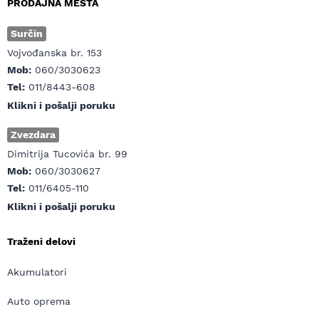
PRODAJNA MESTA
Surčin
Vojvođanska br. 153
Mob:
060/3030623
Tel:
011/8443-608
Klikni i pošalji poruku
Zvezdara
Dimitrija Tucovića br. 99
Mob:
060/3030627
Tel:
011/6405-110
Klikni i pošalji poruku
Traženi delovi
Akumulatori
Auto oprema