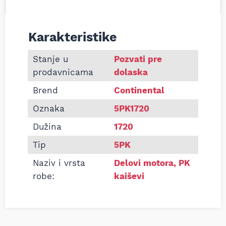
Karakteristike
Informacije o Pk kaiš Continental 5PK1720
Stanje u
Pozvati pre
prodavnicama
dolaska
Brend
Continental
Oznaka
5PK1720
Dužina
1720
Tip
5PK
Naziv i vrsta
Delovi motora
,
PK
robe:
kaiševi