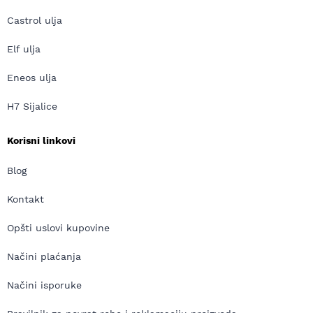
Castrol ulja
Elf ulja
Eneos ulja
H7 Sijalice
Korisni linkovi
Blog
Kontakt
Opšti uslovi kupovine
Načini plaćanja
Načini isporuke