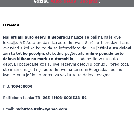
vozila.
Auto delovi Beograd
.
O NAMA
Najjeftiniji auto delovi u Beogradu
nalaze se baš na naše dve
lokacije: MD Auto prodavnica auto delova u Surčinu ili prodavnica na
Zvezdari. Ukoliko želite da se informišete da li su
jeftini auto delovi
zaista toliko povoljni
, slobodno pogledajte
online ponudu auto
delova klikom na marku automobila
, ili odaberite vrstu auto
delova i pogledajte koji su sve rezervni delovi u ponudi. Pored toga
što imamo najjeftinije auto delove na teritoriji Beograda, nudimo i
kvalitetnu a jeftinu opremu za vozila. Auto delovi Beograd.
PIB:
109458656
Raiffeisen banka TR:
265-1110310001533-56
Email:
mdautosurcin@yahoo.com