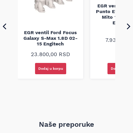
EGR ventil Fia
Punto Evo Alf
Mito 1.3D 1.7
Engitec
40
EGR ventil Ford Focus
.9D
Galaxy S-Max 1.8D 02-
7.930,00
R
15 Engitech
23.800,00
RSD
Dodaj u korpu
Dodaj u kor
Naše preporuke