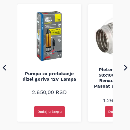
Pletenica au
Pumpa za pretakanje
50x100 Audi 
a
dizel goriva 12V Lampa
Renault Mega
Passat B5 B5.5 
94-08
2.650,00
RSD
1.260,00
R
Dodaj u korpu
Dodaj u kor