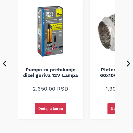
Pumpa za pretakanje
Pletenica au
a
dizel goriva 12V Lampa
60x100 unive
2.650,00
RSD
1.300,00
R
Dodaj u korpu
Dodaj u kor