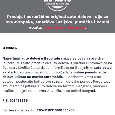
Prodaja i porudžbina original auto delova i ulja za
sva evropska, američka i azijska, putnička i kombi
vozila.
Auto delovi Beograd
.
O NAMA
Najjeftiniji auto delovi u Beogradu
nalaze se baš na naše dve
lokacije: MD Auto prodavnica auto delova u Surčinu ili prodavnica na
Zvezdari. Ukoliko želite da se informišete da li su
jeftini auto delovi
zaista toliko povoljni
, slobodno pogledajte
online ponudu auto
delova klikom na marku automobila
, ili odaberite vrstu auto
delova i pogledajte koji su sve rezervni delovi u ponudi. Pored toga
što imamo najjeftinije auto delove na teritoriji Beograda, nudimo i
kvalitetnu a jeftinu opremu za vozila. Auto delovi Beograd.
PIB:
109458656
Raiffeisen banka TR:
265-1110310001533-56