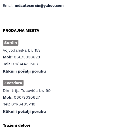
Email:
mdautosurcin@yahoo.com
PRODAJNA MESTA
Surčin
Vojvođanska br. 153
Mob:
060/3030623
Tel:
011/8443-608
Klikni i pošalji poruku
Zvezdara
Dimitrija Tucovića br. 99
Mob:
060/3030627
Tel:
011/6405-110
Klikni i pošalji poruku
Traženi delovi