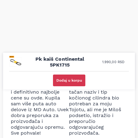
Pk kaiš Continental
1.990,00
RSD
5PK1715
Uporedila sam sve
Odlična usluga i
moguće online
ljubazni prodavci.
Dodaj u korpu
prodavnice auto delova
Nisam bio siguran koji je
i definitivno najbolje
tačan naziv i tip
cene su ovde. Kupila
kočionog cilindra bio
sam više puta auto
potreban za moju
delove iz MD Auto. Uvek
Tojotu, ali me je Miloš
dobra preporuka za
podsetio, istražio i
proizvođača i
preporučio
odgovarajuću opremu.
odgovarajućeg
Sve pohvale!
proizvođača.