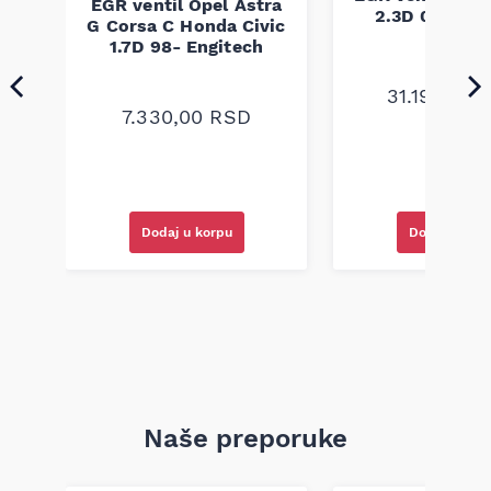
EGR ventil Opel Astra
2.3D 06- Eng
G Corsa C Honda Civic
1.7D 98- Engitech
31.190,00
90
7.330,00
RSD
Dodaj u korpu
Dodaj u kor
Naše preporuke