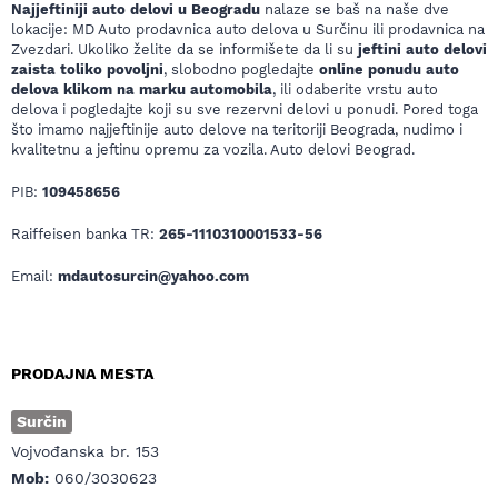
Najjeftiniji auto delovi u Beogradu
nalaze se baš na naše dve
lokacije: MD Auto prodavnica auto delova u Surčinu ili prodavnica na
Zvezdari. Ukoliko želite da se informišete da li su
jeftini auto delovi
zaista toliko povoljni
, slobodno pogledajte
online ponudu auto
delova klikom na marku automobila
, ili odaberite vrstu auto
delova i pogledajte koji su sve rezervni delovi u ponudi. Pored toga
što imamo najjeftinije auto delove na teritoriji Beograda, nudimo i
kvalitetnu a jeftinu opremu za vozila. Auto delovi Beograd.
PIB:
109458656
Raiffeisen banka TR:
265-1110310001533-56
Email:
mdautosurcin@yahoo.com
PRODAJNA MESTA
Surčin
Vojvođanska br. 153
Mob:
060/3030623