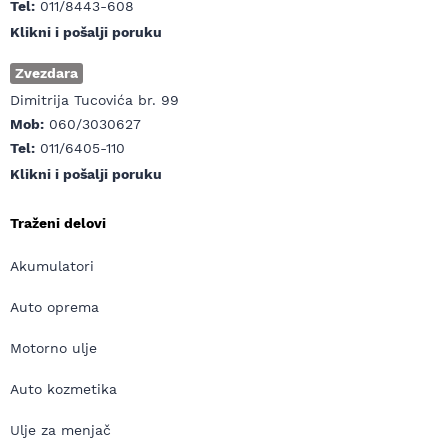
Tel:
011/8443-608
Klikni i pošalji poruku
Zvezdara
Dimitrija Tucovića br. 99
Mob:
060/3030627
Tel:
011/6405-110
Klikni i pošalji poruku
Traženi delovi
Akumulatori
Auto oprema
Motorno ulje
Auto kozmetika
Ulje za menjač