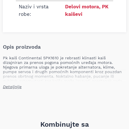
Naziv i vrsta
Delovi motora
,
PK
robe:
kaiševi
Opis proizvoda
Pk kaiš Continental 5PK1610 je rebrasti klinasti kaiš
dizajniran za prenos pogona pomoćnih uređaja motora.
Njegova primarna uloga je pokretanje alternatora, klime,
pumpe servoa i drugih pomoćnih komponenti kroz pouzdan
prenos obrtnog momenta. Noktalno habanje, pucanje ili
gubitak zategnutosti tog kaiša može izazvati prestanak rada
pojedinih sistema, pregrevanje alternatora, pad
Detaljnije
elektroenergetskog sistema i potencijalno zaustavljanje vozila;
pravovremena zamena sprečava kvarove i dodatna oštećenja
motora.
Duži­na: 1610 mm
Broj rebara: 5
Težina: 0,14 kg
Kombinujte sa
Continental je renomirani proizvođač gumeno-tehničkih