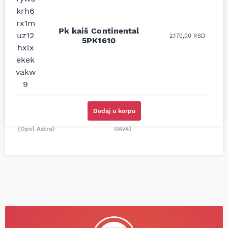
Uporedila sam sve
Odlična usluga i
moguće online
ljubazni prodavci.
prodavnice auto delova
Pk kaiš Continental
Nisam bio siguran koji je
2.170,00
RSD
i definitivno najbolje
5PK1610
tačan naziv i tip
cene su ovde. Kupila
kočionog cilindra bio
sam više puta auto
potreban za moju
delove iz MD Auto. Uvek
Tojotu, ali me je Miloš
dobra preporuka za
podsetio, istražio i
proizvođača i
preporučio
odgovarajuću opremu.
odgovarajućeg
Sve pohvale!
proizvođača.
Dodaj u korpu
Svetlana Večerinović, Beograd
Stefan Savić, Beograd (Toyota
(Opel Astra)
RAV4)