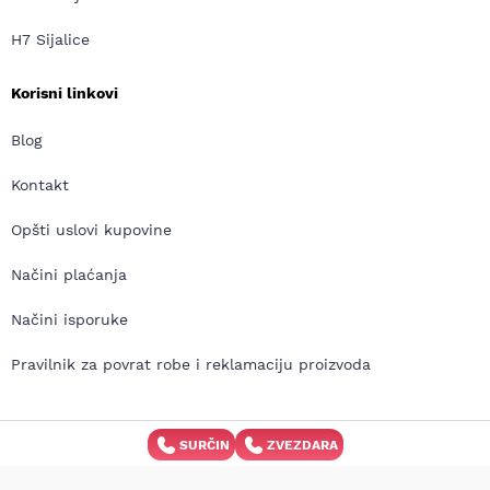
H7 Sijalice
Korisni linkovi
Blog
Kontakt
Opšti uslovi kupovine
Načini plaćanja
Načini isporuke
Pravilnik za povrat robe i reklamaciju proizvoda
SURČIN
ZVEZDARA
Copyright © MD Auto 2026 | Izrada internet prodavnice:
Avokado.rs