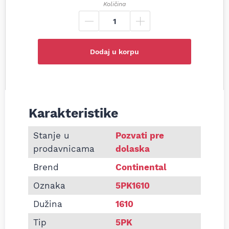
Količina
Dodaj u korpu
Karakteristike
Informacije o Pk kaiš Continental 5PK1610
Stanje u
Pozvati pre
prodavnicama
dolaska
Brend
Continental
Oznaka
5PK1610
Dužina
1610
Tip
5PK