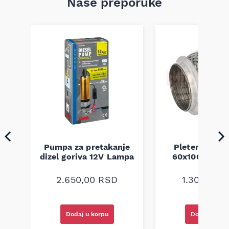
Naše preporuke
Pumpa za pretakanje
Pletenica au
a
dizel goriva 12V Lampa
60x100 unive
2.650,00
RSD
1.300,00
R
Dodaj u korpu
Dodaj u kor