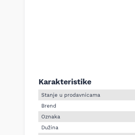
Karakteristike
Informacije o Pk kaiš Continental 5PK154
Stanje u prodavnicama
Brend
Oznaka
Dužina