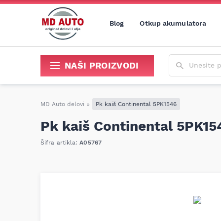
Blog
Otkup akumulatora
Unesite poja
NAŠI PROIZVODI
Sredstva za održavanje i popravku
MD Auto delovi
»
Pk kaiš Continental 5PK1546
Pk kaiš Continental 5PK15
Šifra artikla:
A05767