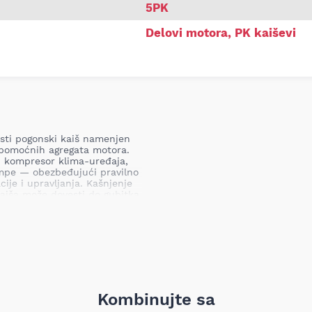
5PK
Delovi motora
,
PK kaiševi
asti pogonski kaiš namenjen
 pomoćnih agregata motora.
r, kompresor klima-uređaja,
mpe — obezbeđujući pravilno
cije i upravljanja. Kašnjenje
kaiša može dovesti do gubitka
usled nefunkcionalne vodene
potpunog otkazivanja
datna oštećenja motora i
Kombinujte sa