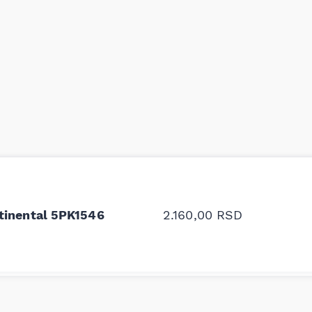
odavnice auto delova i
Odlična usluga i ljub
upila sam više puta auto
tačan naziv i tip koč
oruka za proizvođača i
ali me je Miloš podse
tinental 5PK1546
2.160,00
RSD
proizvođača.
Stefan Savić, Beograd (Toy