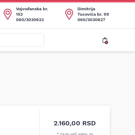
Vojvođanska br.
Dimitrija
153
Tucovića br. 99
060/3030623
060/3030627
2.160,00
RSD
* Cena važi samo za