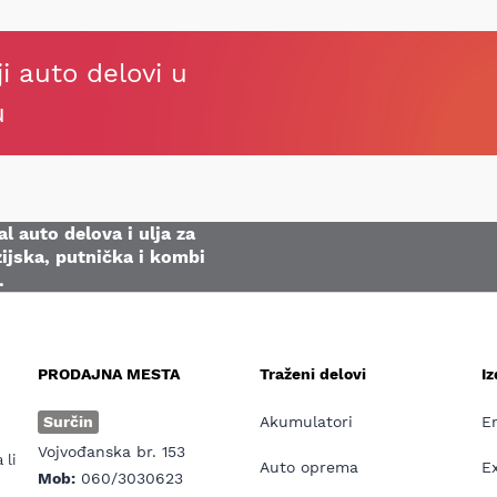
ji auto delovi u
u
l auto delova i ulja za
ijska, putnička i kombi
.
PRODAJNA MESTA
Traženi delovi
I
e
Surčin
Akumulatori
E
Vojvođanska br. 153
 li
Auto oprema
E
Mob:
060/3030623