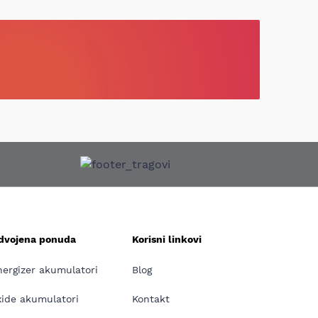
zdvojena ponuda
Korisni linkovi
nergizer akumulatori
Blog
xide akumulatori
Kontakt