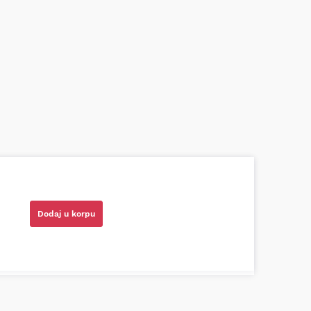
azni prodavci. Nisam bio siguran koji je
ionog cilindra bio potreban za moju Tojotu,
tio, istražio i preporučio odgovarajućeg
Dodaj u korpu
ota RAV4)