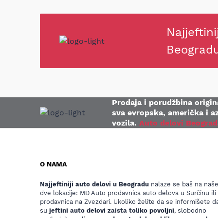
Najjeftini
Beograd
Prodaja i porudžbina origina
sva evropska, američka i az
vozila.
Auto delovi Beograd
O NAMA
Najjeftiniji auto delovi u Beogradu
nalaze se baš na naš
dve lokacije: MD Auto prodavnica auto delova u Surčinu ili
prodavnica na Zvezdari. Ukoliko želite da se informišete da
su
jeftini auto delovi zaista toliko povoljni
, slobodno