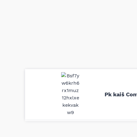
Uporedila sam sve moguće online pr
definitivno najbolje cene su ovde. K
delove iz MD Auto. Uvek dobra prep
Pk kaiš Con
odgovarajuću opremu. Sve pohvale!
Svetlana Večerinović, Beograd (Opel Astra)