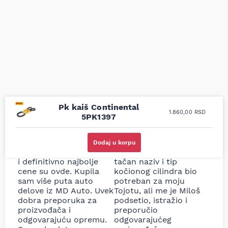
Pk kaiš Continental
1.860,00
RSD
5PK1397
Uporedila sam sve
Odlična usluga i
moguće online
ljubazni prodavci.
Dodaj u korpu
prodavnice auto delova
Nisam bio siguran koji je
i definitivno najbolje
tačan naziv i tip
cene su ovde. Kupila
kočionog cilindra bio
sam više puta auto
potreban za moju
delove iz MD Auto. Uvek
Tojotu, ali me je Miloš
dobra preporuka za
podsetio, istražio i
proizvođača i
preporučio
odgovarajuću opremu.
odgovarajućeg