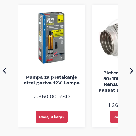
Pletenica au
Pumpa za pretakanje
50x100 Audi 
a
dizel goriva 12V Lampa
Renault Mega
Passat B5 B5.5 
94-08
2.650,00
RSD
1.260,00
R
Dodaj u korpu
Dodaj u kor