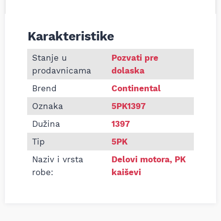
Karakteristike
Informacije o Pk kaiš Continental 5PK1397
Stanje u
Pozvati pre
prodavnicama
dolaska
Brend
Continental
Oznaka
5PK1397
Dužina
1397
Tip
5PK
Naziv i vrsta
Delovi motora
,
PK
robe:
kaiševi