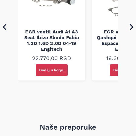
EGR ventil Audi A1 A3
EGR ventil N
60
Seat Ibiza Skoda Fabia
Qashqai X-Trail
6-
1.2D 1.6D 2.0D 04-19
Espace 2.0 2.
Engitech
Engitec
22.770,00
RSD
16.360,00
Dodaj u korpu
Dodaj u kor
Naše preporuke