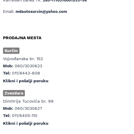
Raiffeisen banka TR:
265-1110310001533-56
Email:
mdautosurcin@yahoo.com
PRODAJNA MESTA
Surčin
Vojvođanska br. 153
Mob:
060/3030623
Tel:
011/8443-608
Klikni i pošalji poruku
Zvezdara
Dimitrija Tucovića br. 99
Mob:
060/3030627
Tel:
011/6405-110
Klikni i pošalji poruku