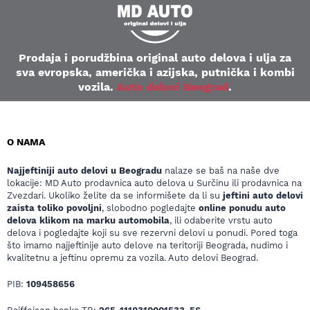
Prodaja i porudžbina original auto delova i ulja za
sva evropska, američka i azijska, putnička i kombi
vozila.
Auto delovi Beograd
.
O NAMA
Najjeftiniji auto delovi u Beogradu
nalaze se baš na naše dve
lokacije: MD Auto prodavnica auto delova u Surčinu ili prodavnica na
Zvezdari. Ukoliko želite da se informišete da li su
jeftini auto delovi
zaista toliko povoljni
, slobodno pogledajte
online ponudu auto
delova klikom na marku automobila
, ili odaberite vrstu auto
delova i pogledajte koji su sve rezervni delovi u ponudi. Pored toga
što imamo najjeftinije auto delove na teritoriji Beograda, nudimo i
kvalitetnu a jeftinu opremu za vozila. Auto delovi Beograd.
PIB:
109458656