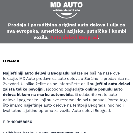
Prodaja i porudžbina original auto delova i ulja za
sva evropska, američka i azijska, putnička i kombi
vozila.
Auto delovi Beograd
.
O NAMA
Najjeftiniji auto delovi u Beogradu
nalaze se baš na naše dve
lokacije: MD Auto prodavnica auto delova u Surčinu ili prodavnica na
Zvezdari. Ukoliko želite da se informišete da li su
jeftini auto delovi
zaista toliko povoljni
, slobodno pogledajte
online ponudu auto
delova klikom na marku automobila
, ili odaberite vrstu auto
delova i pogledajte koji su sve rezervni delovi u ponudi. Pored toga
što imamo najjeftinije auto delove na teritoriji Beograda, nudimo i
kvalitetnu a jeftinu opremu za vozila. Auto delovi Beograd.
PIB:
109458656