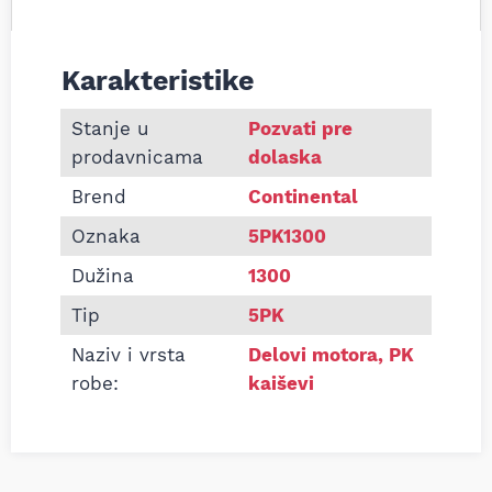
Karakteristike
Informacije o Pk kaiš Continental 5PK1300
Stanje u
Pozvati pre
prodavnicama
dolaska
Brend
Continental
Oznaka
5PK1300
Dužina
1300
Tip
5PK
Naziv i vrsta
Delovi motora
,
PK
robe:
kaiševi