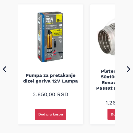
Pletenica au
Pumpa za pretakanje
50x100 Audi 
a
dizel goriva 12V Lampa
Renault Mega
Passat B5 B5.5 
94-08
2.650,00
RSD
1.260,00
R
Dodaj u korpu
Dodaj u kor