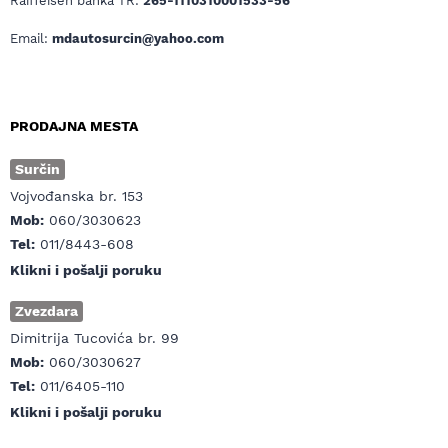
Raiffeisen banka TR:
265-1110310001533-56
Email:
mdautosurcin@yahoo.com
PRODAJNA MESTA
Surčin
Vojvođanska br. 153
Mob:
060/3030623
Tel:
011/8443-608
Klikni i pošalji poruku
Zvezdara
Dimitrija Tucovića br. 99
Mob:
060/3030627
Tel:
011/6405-110
Klikni i pošalji poruku