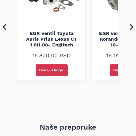
snage u skladu sa standardima proizvođača vozila; proizvod
je izrađen po fabričkim standardima.
EGR ventil Toyota
EGR ventil Ss
ult
Auris Prius Lexus CT
Korando Rexto
-
1.8H 08- Engitech
10- Engite
15.820,00
RSD
16.020,00
Dodaj u korpu
Dodaj u kor
Naše preporuke