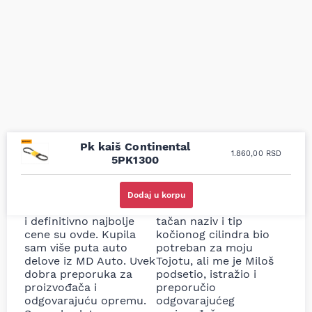
Pk kaiš Continental
1.860,00
RSD
5PK1300
Uporedila sam sve
Odlična usluga i
moguće online
ljubazni prodavci.
Dodaj u korpu
prodavnice auto delova
Nisam bio siguran koji je
i definitivno najbolje
tačan naziv i tip
cene su ovde. Kupila
kočionog cilindra bio
sam više puta auto
potreban za moju
delove iz MD Auto. Uvek
Tojotu, ali me je Miloš
dobra preporuka za
podsetio, istražio i
proizvođača i
preporučio
odgovarajuću opremu.
odgovarajućeg