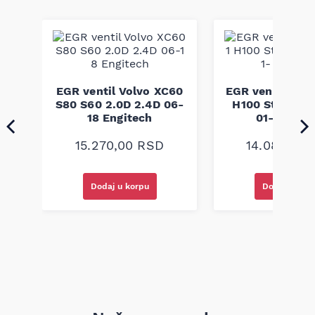
trake, poznat po preciznoj proizvodnji i materijalima
otpornim na habanje, hemikalije i temperaturne uticaje. Ovaj
proizvod je izrađen po fabričkim standardima i dimenzijama
za pouzdanu zamenu originalnog kaiša, obezbeđujući
sigurnost i dugotrajnost u radu vozila.
EGR ventil Volvo XC60
EGR ventil Hyun
S80 S60 2.0D 2.4D 06-
H100 Starex 2.
ult
18 Engitech
01- Engite
-
15.270,00
RSD
14.080,00
Dodaj u korpu
Dodaj u kor