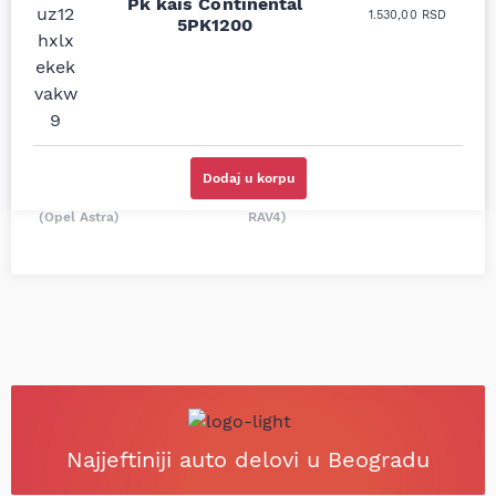
prodavnice auto delova
Pk kaiš Continental
Nisam bio siguran koji je
1.530,00
RSD
i definitivno najbolje
5PK1200
tačan naziv i tip
cene su ovde. Kupila
kočionog cilindra bio
sam više puta auto
potreban za moju
delove iz MD Auto. Uvek
Tojotu, ali me je Miloš
dobra preporuka za
podsetio, istražio i
proizvođača i
preporučio
odgovarajuću opremu.
odgovarajućeg
Sve pohvale!
proizvođača.
Dodaj u korpu
Svetlana Večerinović, Beograd
Stefan Savić, Beograd (Toyota
(Opel Astra)
RAV4)
Najjeftiniji auto delovi u Beogradu