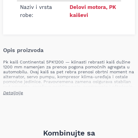
Naziv i vrsta
Delovi motora
,
PK
robe:
kaiševi
Opis proizvoda
Pk kaiš Continental 5PK1200 — klinasti rebrasti kaiš dužine
1200 mm namenjen za prenos pogona pomoćnih agregata u
automobilu. Ovaj kaiš sa pet rebra prenosi obrtni moment na
alternator, servo pumpu, kompresor klima-uređaja i ostale
pomoćne jedinice. Pravovremena zamena osigurava stabilan
rad agregata, sprečava proklizavanje, pregrevanje i oštećenje
ležajeva pogonskih uređaja; dotrajal ili napukao kaiš može
Detaljnije
dovesti do gubitka napajanja alternatora, otkazivanja
upravljačkog pojačanja ili kvarova klima-sistema, što može
prouzrokovati dodatna mehanička oštećenja i rizik u vožnji.
Dužina: 1200 mm
Broj rebara: 5
Težina: približno 0,10 kg (TecDoc: 0,107 kg)
Kombinujte sa
Continental je globalno priznat brend za pogonske i pomoćne