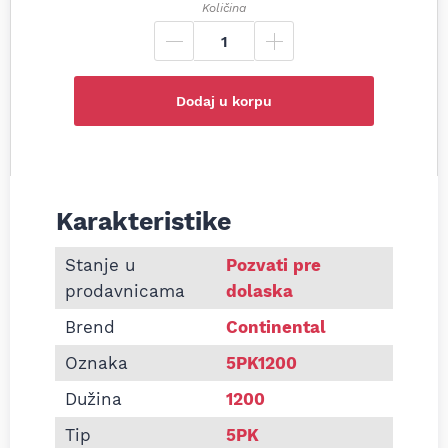
Količina
Dodaj u korpu
Karakteristike
Informacije o Pk kaiš Continental 5PK1200
Stanje u
Pozvati pre
prodavnicama
dolaska
Brend
Continental
Oznaka
5PK1200
Dužina
1200
Tip
5PK