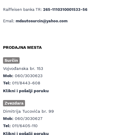
Raiffeisen banka TR:
265-1110310001533-56
Email:
mdautosurcin@yahoo.com
PRODAJNA MESTA
Surčin
Vojvođanska br. 153
Mob:
060/3030623
Tel:
011/8443-608
Klikni i pošalji poruku
Zvezdara
Dimitrija Tucovića br. 99
Mob:
060/3030627
Tel:
011/6405-110
Klikni i pošalji poruku