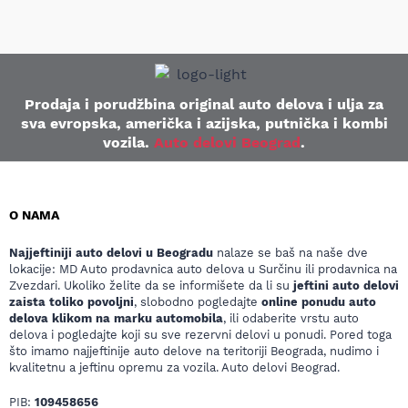
Prodaja i porudžbina original auto delova i ulja za
sva evropska, američka i azijska, putnička i kombi
vozila.
Auto delovi Beograd
.
O NAMA
Najjeftiniji auto delovi u Beogradu
nalaze se baš na naše dve
lokacije: MD Auto prodavnica auto delova u Surčinu ili prodavnica na
Zvezdari. Ukoliko želite da se informišete da li su
jeftini auto delovi
zaista toliko povoljni
, slobodno pogledajte
online ponudu auto
delova klikom na marku automobila
, ili odaberite vrstu auto
delova i pogledajte koji su sve rezervni delovi u ponudi. Pored toga
što imamo najjeftinije auto delove na teritoriji Beograda, nudimo i
kvalitetnu a jeftinu opremu za vozila. Auto delovi Beograd.
PIB:
109458656