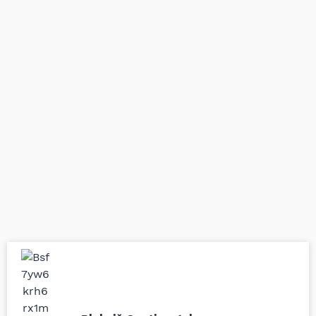
Uporedila sam sve
Odlična usluga i
moguće online
ljubazni prodavci.