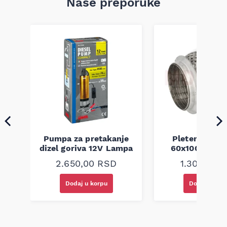
Naše preporuke
a
Pumpa za pretakanje
Pletenica au
dizel goriva 12V Lampa
60x100 unive
2.650,00
RSD
1.300,00
R
Dodaj u korpu
Dodaj u kor