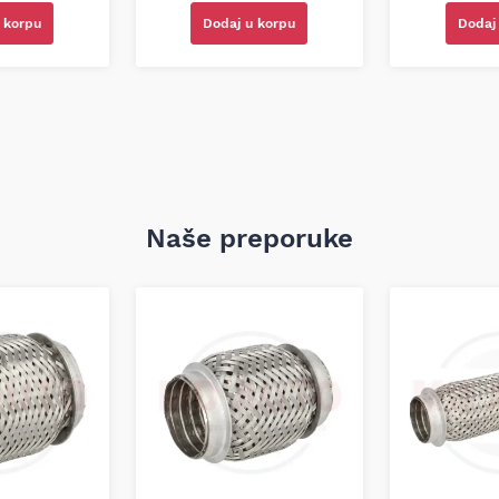
 korpu
Dodaj u korpu
Dodaj
Naše preporuke