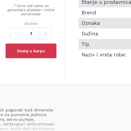
Informacije o Pk kaiš 
Stanje u prodavnic
* Cena važi samo za
gotovinsko plaćanje i online
Brend
poručivanje
Oznaka
Količina
Dužina
Tip
Dodaj u korpu
Naziv i vrsta robe:
ti pogonski kaiš dimenzije
ice na pomoćne jedinice
ora, servo-pumpe,
 održavajući sinhronizovan
eno, može doći do klizanja,