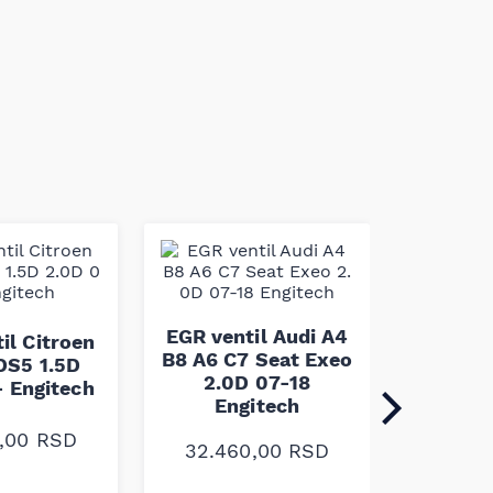
EGR v
Vectra
EGR ventil Audi A4
il Citroen
Saab 9-
B8 A6 C7 Seat Exeo
DS5 1.5D
2.2
2.0D 07-18
- Engitech
En
Engitech
0,00
RSD
28.8
32.460,00
RSD