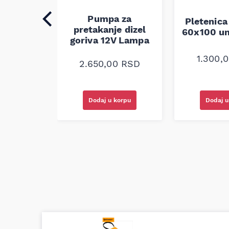
Pumpa za
auspuha
Pletenica
pretakanje dizel
verzalna
60x100 un
goriva 12V Lampa
0
RSD
1.300,
2.650,00
RSD
korpu
Dodaj u korpu
Dodaj u