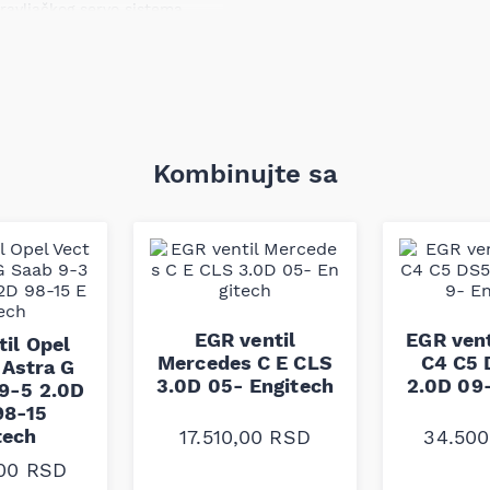
ravljačkog servo sistema,
tskog kompresora, što može
.
blasti transmisijskih
 dugotrajnosti proizvoda.
Kombinujte sa
ardima kvaliteta i
pouzdan rad u uobičajenim
EGR ventil
EGR vent
il Opel
Mercedes C E CLS
C4 C5 
 Astra G
3.0D 05- Engitech
2.0D 09
 9-5 2.0D
98-15
tech
17.510,00
RSD
34.50
,00
RSD