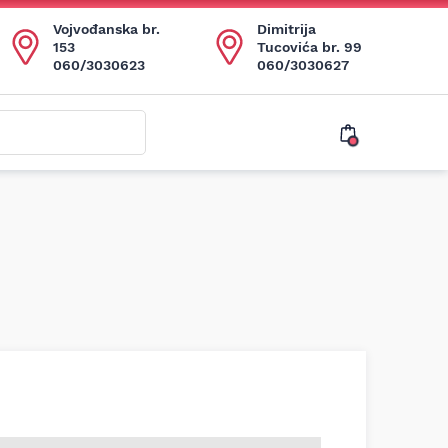
Vojvođanska br.
Dimitrija
153
Tucovića br. 99
060/3030623
060/3030627