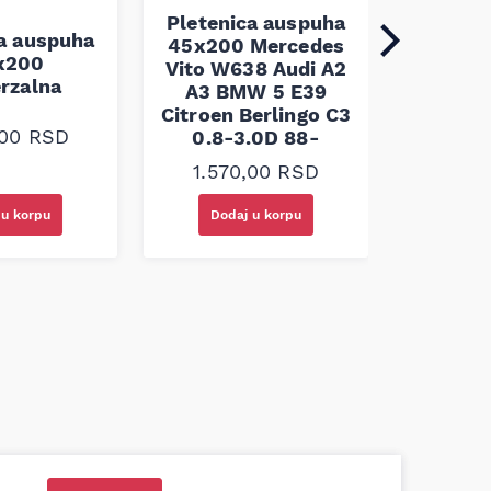
Pletenica auspuha
ca auspuha
45x200 Mercedes
1.10
x200
Vito W638 Audi A2
erzalna
A3 BMW 5 E39
Citroen Berlingo C3
,00
RSD
0.8-3.0D 88-
1.570,00
RSD
Doda
 u korpu
Dodaj u korpu