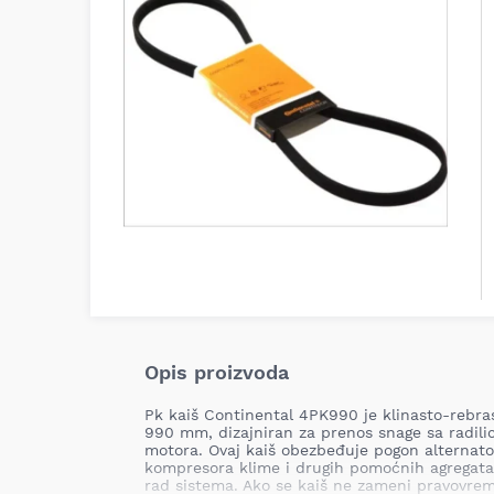
Opis proizvoda
Pk kaiš Continental 4PK990 je klinasto-rebras
990 mm, dizajniran za prenos snage sa radil
motora. Ovaj kaiš obezbeđuje pogon alternat
kompresora klime i drugih pomoćnih agregata,
rad sistema. Ako se kaiš ne zameni pravovrem