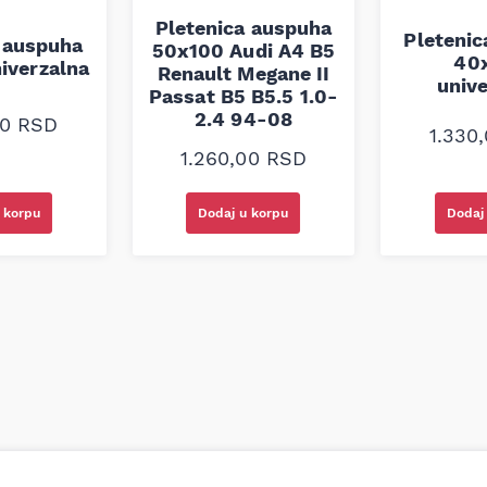
Pletenica auspuha
Pleteni
 auspuha
50x100 Audi A4 B5
40
iverzalna
Renault Megane II
univ
Passat B5 B5.5 1.0-
2.4 94-08
00
RSD
1.330
1.260,00
RSD
 korpu
Dodaj u korpu
Dodaj