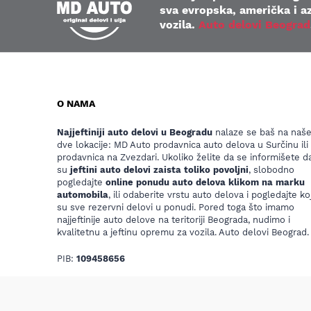
sva evropska, američka i az
vozila.
Auto delovi Beograd
O NAMA
Najjeftiniji auto delovi u Beogradu
nalaze se baš na naš
dve lokacije: MD Auto prodavnica auto delova u Surčinu ili
prodavnica na Zvezdari. Ukoliko želite da se informišete da
su
jeftini auto delovi zaista toliko povoljni
, slobodno
pogledajte
online ponudu auto delova klikom na marku
automobila
, ili odaberite vrstu auto delova i pogledajte koj
su sve rezervni delovi u ponudi. Pored toga što imamo
najjeftinije auto delove na teritoriji Beograda, nudimo i
kvalitetnu a jeftinu opremu za vozila. Auto delovi Beograd.
PIB:
109458656
Raiffeisen banka TR:
265-1110310001533-56