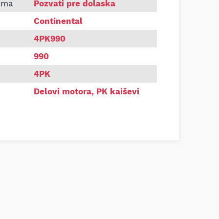
Continental 4PK990
ama
Pozvati pre dolaska
Continental
4PK990
990
4PK
Delovi motora
,
PK kaiševi