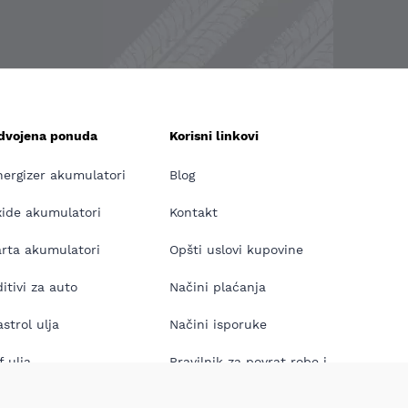
zdvojena ponuda
Korisni linkovi
nergizer akumulatori
Blog
xide akumulatori
Kontakt
arta akumulatori
Opšti uslovi kupovine
itivi za auto
Načini plaćanja
strol ulja
Načini isporuke
f ulja
Pravilnik za povrat robe i
reklamaciju proizvoda
neos ulja