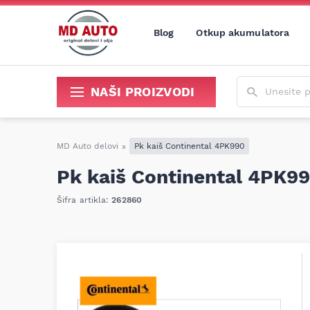
Blog
Otkup akumulatora
Unesite poja
NAŠI PROIZVODI
Sredstva za održavanje i popravku
MD Auto delovi
»
Pk kaiš Continental 4PK990
Pk kaiš Continental 4PK9
Šifra artikla:
262860