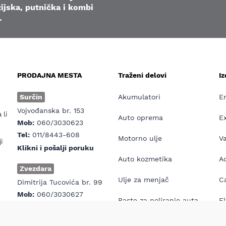
ijska, putnička i kombi
.
PRODAJNA MESTA
Traženi delovi
I
e
Surčin
Akumulatori
E
Vojvođanska br. 153
 li
Auto oprema
E
Mob:
060/3030623
Tel:
011/8443-608
Motorno ulje
V
i
Klikni i pošalji poruku
Auto kozmetika
Ad
Zvezdara
Ulje za menjač
Ca
Dimitrija Tucovića br. 99
Mob:
060/3030627
Paste za poliranje auta
El
Tel:
011/6405-110
Klikni i pošalji poruku
Antifriz
E