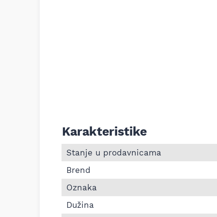
Karakteristike
Informacije o Pk kaiš Continental 4PK93
Stanje u prodavnicama
Brend
Oznaka
Dužina