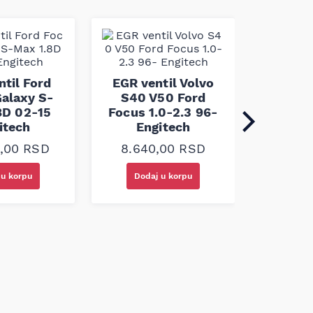
EGR v
Mondeo
ntil Ford
EGR ventil Volvo
Type 2
alaxy S-
S40 V50 Ford
En
8D 02-15
Focus 1.0-2.3 96-
itech
Engitech
17.8
0,00
RSD
8.640,00
RSD
 u korpu
Dodaj u korpu
Doda