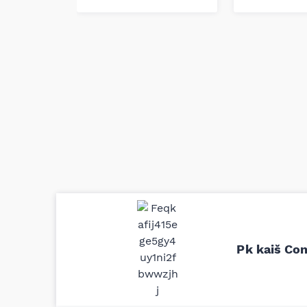
Uporedila sam sve moguće online pr
definitivno najbolje cene su ovde. K
delove iz MD Auto. Uvek dobra prep
Pk kaiš Co
odgovarajuću opremu. Sve pohvale!
Svetlana Večerinović, Beograd (Opel Astra)