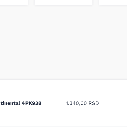
odavnice auto delova i
Odlična usluga i ljub
upila sam više puta auto
tačan naziv i tip koč
oruka za proizvođača i
ali me je Miloš podse
ntinental 4PK938
1.340,00
RSD
proizvođača.
Stefan Savić, Beograd (Toy