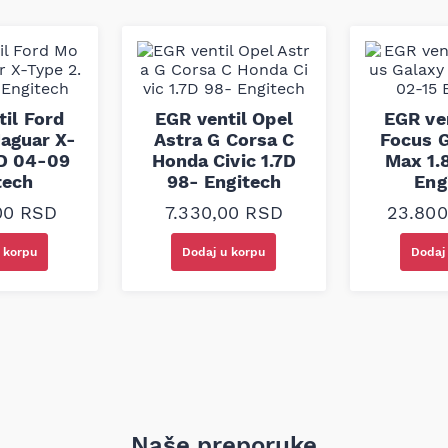
j kaiš je izrađen po
tevima originalne opreme i
gona pomoćnih uređaja.
il Ford
EGR ventil Opel
EGR ve
aguar X-
Astra G Corsa C
Focus G
2D 04-09
Honda Civic 1.7D
Max 1.
tech
98- Engitech
Eng
,00
RSD
7.330,00
RSD
23.80
 korpu
Dodaj u korpu
Dodaj
Naše preporuke