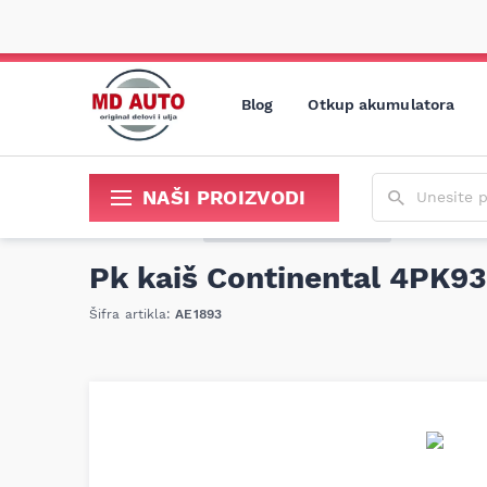
Blog
Otkup akumulatora
Unesite poja
NAŠI PROIZVODI
Sredstva za održavanje i popravku
MD Auto delovi
»
Pk kaiš Continental 4PK938
Pk kaiš Continental 4PK9
Šifra artikla:
AE1893