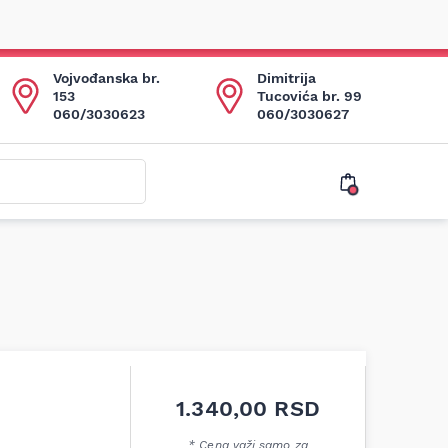
Vojvođanska br.
Dimitrija
153
Tucovića br. 99
060/3030623
060/3030627
1.340,00
RSD
* Cena važi samo za