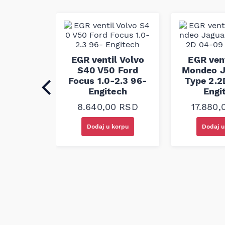
stabilan rad u različitim radnim uslovima. Ova
fabričkim standardima kako bi odgovarao zah
održao optimalnu funkcionalnost sistema po
l Ford
EGR ventil Volvo
EGR vent
laxy S-
S40 V50 Ford
Mondeo J
 02-15
Focus 1.0-2.3 96-
Type 2.
ech
Engitech
Engi
00
RSD
8.640,00
RSD
17.880
korpu
Dodaj u korpu
Dodaj u