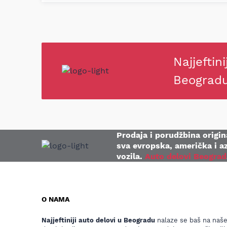
Najjeftini
Beograd
Prodaja i porudžbina origina
sva evropska, američka i az
vozila.
Auto delovi Beograd
O NAMA
Najjeftiniji auto delovi u Beogradu
nalaze se baš na naš