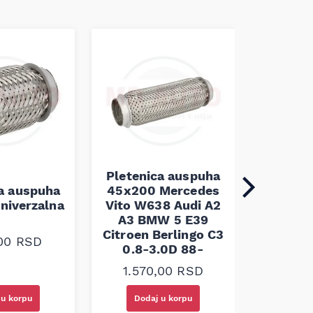
Pletenica auspuha
ca auspuha
45x200 Mercedes
Pleten
niverzalna
Vito W638 Audi A2
60x100 
A3 BMW 5 E39
Citroen Berlingo C3
,00
RSD
1.30
0.8-3.0D 88-
1.570,00
RSD
 u korpu
Dodaj u korpu
Doda