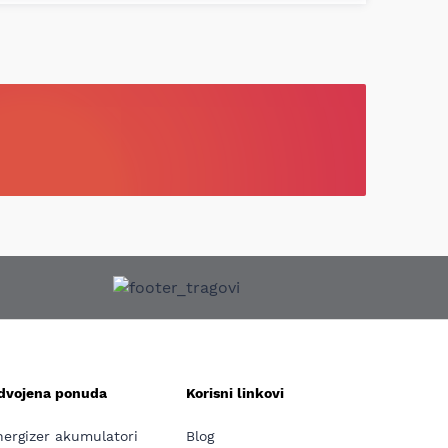
zdvojena ponuda
Korisni linkovi
nergizer akumulatori
Blog