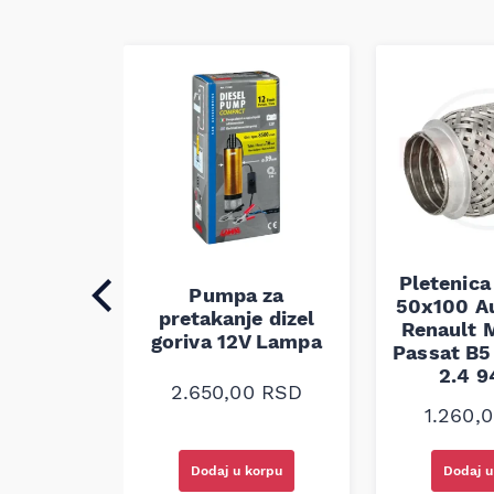
Pletenica
auspuha
Pumpa za
50x100 A
30
pretakanje dizel
Renault M
alna
goriva 12V Lampa
Passat B5 
2.4 
0
RSD
2.650,00
RSD
1.260,
korpu
Dodaj u korpu
Dodaj u