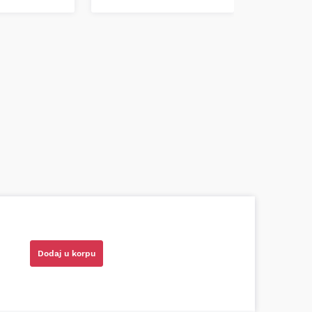
azni prodavci. Nisam bio siguran koji je
ionog cilindra bio potreban za moju Tojotu,
tio, istražio i preporučio odgovarajućeg
Dodaj u korpu
ota RAV4)