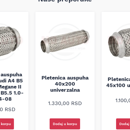
 auspuha
Pletenica auspuha
Pleteni
udi A4 B5
40x200
45x100 u
egane II
univerzalna
B5.5 1.0-
94-08
1.100
1.330,00
RSD
00
RSD
 korpu
Dodaj u korpu
Dodaj