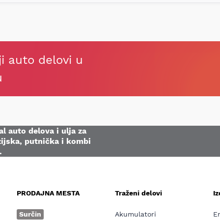
ji auto delovi u
u
l auto delova i ulja za
ijska, putnička i kombi
.
PRODAJNA MESTA
Traženi delovi
I
e
Surčin
Akumulatori
E