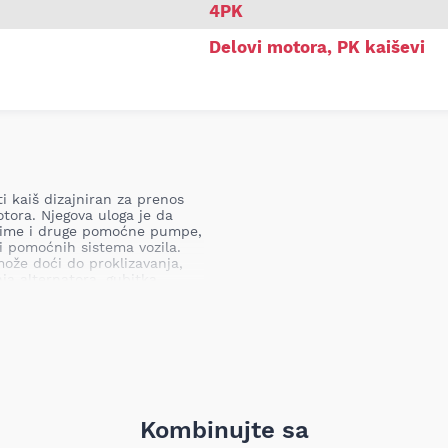
4PK
Delovi motora
,
PK kaiševi
i kaiš dizajniran za prenos
tora. Njegova uloga je da
klime i druge pomoćne pumpe,
i pomoćnih sistema vozila.
može doći do proklizavanja,
a alternatora, gubitka
đaja, a u krajnjem slučaju i
omoćnih agregata.
ih i transmisijskih
oj industriji; proizvodi su
Kombinujte sa
 otpornost na habanje i