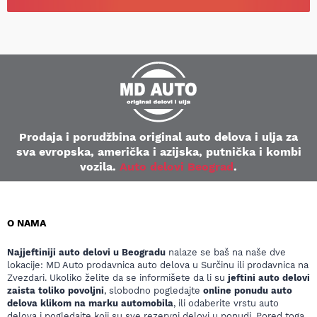
Prodaja i porudžbina original auto delova i ulja za
sva evropska, američka i azijska, putnička i kombi
vozila.
Auto delovi Beograd
.
O NAMA
Najjeftiniji auto delovi u Beogradu
nalaze se baš na naše dve
lokacije: MD Auto prodavnica auto delova u Surčinu ili prodavnica na
Zvezdari. Ukoliko želite da se informišete da li su
jeftini auto delovi
zaista toliko povoljni
, slobodno pogledajte
online ponudu auto
delova klikom na marku automobila
, ili odaberite vrstu auto
delova i pogledajte koji su sve rezervni delovi u ponudi. Pored toga