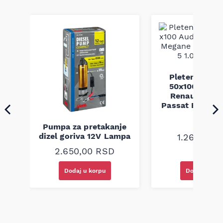
Pletenica au
a
50x100 Audi 
Renault Mega
Passat B5 B5.5 
94-08
Pumpa za pretakanje
dizel goriva 12V Lampa
1.260,00
R
2.650,00
RSD
Dodaj u korpu
Dodaj u kor