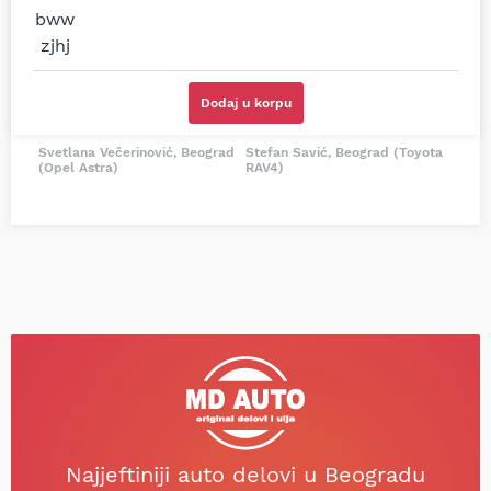
sam više puta auto
potreban za moju
delove iz MD Auto. Uvek
Tojotu, ali me je Miloš
dobra preporuka za
podsetio, istražio i
proizvođača i
preporučio
odgovarajuću opremu.
odgovarajućeg
Dodaj u korpu
Sve pohvale!
proizvođača.
Svetlana Večerinović, Beograd
Stefan Savić, Beograd (Toyota
(Opel Astra)
RAV4)
Najjeftiniji auto delovi u Beogradu