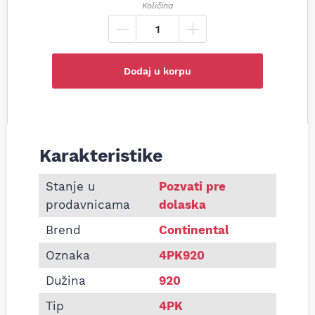
Količina
Dodaj u korpu
Karakteristike
Informacije o Pk kaiš Continental 4PK920
Stanje u
Pozvati pre
prodavnicama
dolaska
Brend
Continental
Oznaka
4PK920
Dužina
920
Tip
4PK