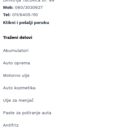
Dimitrija Tucovića br. 99
Mob:
060/3030627
Tel:
011/6405-110
Klikni i pošalji poruku
Traženi delovi
Akumulatori
Auto oprema
Motorno ulje
Auto kozmetika
Ulje za menjač
Paste za poliranje auta
Antifriz