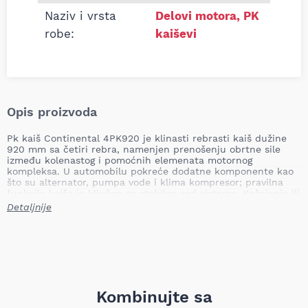
Naziv i vrsta
Delovi motora
,
PK
robe:
kaiševi
Opis proizvoda
Pk kaiš Continental 4PK920 je klinasti rebrasti kaiš dužine
920 mm sa četiri rebra, namenjen prenošenju obrtne sile
između kolenastog i pomoćnih elemenata motornog
kompleksa. U automobilu pokreće dodatne komponente kao
što su alternator, pumpa vode i klima kompresor; pravilna
funkcija kaiša je ključna za stabilan rad sistema. Kašnjenje ili
izostanak zamene istrošenog pk kaiša može dovesti do
Detaljnije
proklizavanja, smanjenog punjenja akumulatora, pregrevanja
motora usled prestanka rada pumpe vode i mogućeg
oštećenja pogonskih komponenti.
Dužina: 920,0 mm
Broj rebara: 4
Težina: 0,07 kg
Tip: klinasti rebrasti kaiš
Kombinujte sa
Zemlja uvoza: United Kingdom