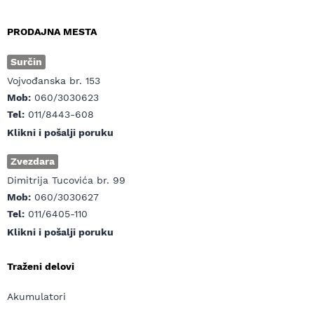
PRODAJNA MESTA
Surčin
Vojvođanska br. 153
Mob:
060/3030623
Tel:
011/8443-608
Klikni i pošalji poruku
Zvezdara
Dimitrija Tucovića br. 99
Mob:
060/3030627
Tel:
011/6405-110
Klikni i pošalji poruku
Traženi delovi
Akumulatori