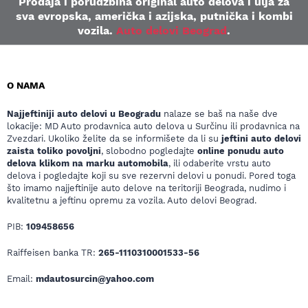
Prodaja i porudžbina original auto delova i ulja za
sva evropska, američka i azijska, putnička i kombi
vozila.
Auto delovi Beograd
.
O NAMA
Najjeftiniji auto delovi u Beogradu
nalaze se baš na naše dve
lokacije: MD Auto prodavnica auto delova u Surčinu ili prodavnica na
Zvezdari. Ukoliko želite da se informišete da li su
jeftini auto delovi
zaista toliko povoljni
, slobodno pogledajte
online ponudu auto
delova klikom na marku automobila
, ili odaberite vrstu auto
delova i pogledajte koji su sve rezervni delovi u ponudi. Pored toga
što imamo najjeftinije auto delove na teritoriji Beograda, nudimo i
kvalitetnu a jeftinu opremu za vozila. Auto delovi Beograd.
PIB:
109458656
Raiffeisen banka TR:
265-1110310001533-56
Email:
mdautosurcin@yahoo.com