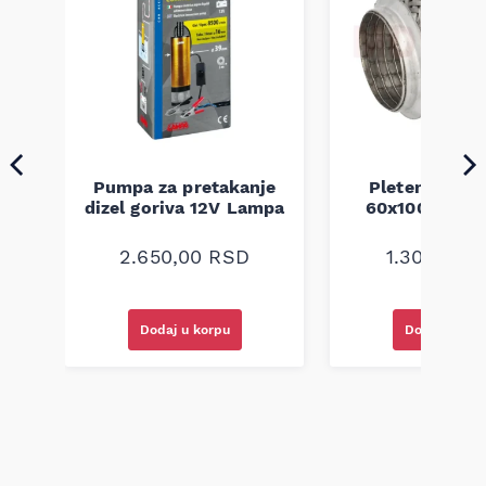
Pumpa za pretakanje
Pletenica au
a
dizel goriva 12V Lampa
60x100 unive
2.650,00
RSD
1.300,00
R
Dodaj u korpu
Dodaj u kor