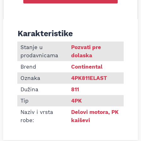
Karakteristike
Informacije o Pk kaiš Continental 4PK811ELAST
Stanje u
Pozvati pre
prodavnicama
dolaska
Brend
Continental
Oznaka
4PK811ELAST
Dužina
811
Tip
4PK
Naziv i vrsta
Delovi motora
,
PK
robe:
kaiševi