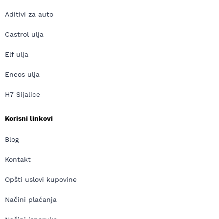
Aditivi za auto
Castrol ulja
Elf ulja
Eneos ulja
H7 Sijalice
Korisni linkovi
Blog
Kontakt
Opšti uslovi kupovine
Načini plaćanja