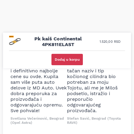
Pk kaiš Continental
1.520,00
RSD
4PK811ELAST
Uporedila sam sve
Odlična usluga i
moguće online
ljubazni prodavci.
Dodaj u korpu
prodavnice auto delova
Nisam bio siguran koji je
i definitivno najbolje
tačan naziv i tip
cene su ovde. Kupila
kočionog cilindra bio
sam više puta auto
potreban za moju
delove iz MD Auto. Uvek
Tojotu, ali me je Miloš
dobra preporuka za
podsetio, istražio i
proizvođača i
preporučio
odgovarajuću opremu.
odgovarajućeg
Sve pohvale!
proizvođača.
Svetlana Večerinović, Beograd
Stefan Savić, Beograd (Toyota
(Opel Astra)
RAV4)