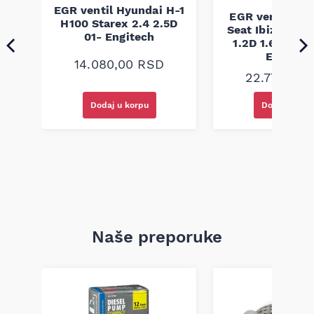
je izrađen prema fabričkim standardima i dimenzijama, što
60
EGR ventil Hyundai H-1
osigurava kompatibilnost i pouzdan rad u vozilu kada se
EGR ventil Aud
6-
H100 Starex 2.4 2.5D
koristi kao zamena originalnog kaiša.
Seat Ibiza Skod
01- Engitech
1.2D 1.6D 2.0D
Engitec
14.080,00
RSD
22.770,00
Dodaj u korpu
Dodaj u kor
Naše preporuke