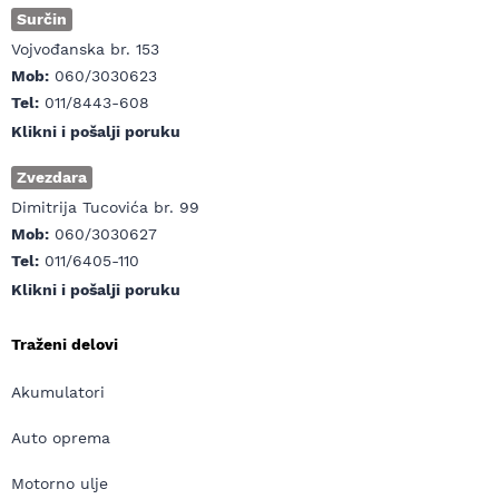
Surčin
Vojvođanska br. 153
Mob:
060/3030623
Tel:
011/8443-608
Klikni i pošalji poruku
Zvezdara
Dimitrija Tucovića br. 99
Mob:
060/3030627
Tel:
011/6405-110
Klikni i pošalji poruku
Traženi delovi
Akumulatori
Auto oprema
Motorno ulje