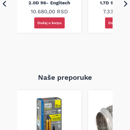
ech
2.0D 96- Engitech
1.7D 98- Eng
10.680,00
RSD
7.330,00
R
Dodaj u korpu
Dodaj u kor
Naše preporuke