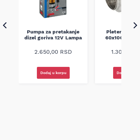
Pumpa za pretakanje
Pletenica au
a
dizel goriva 12V Lampa
60x100 unive
2.650,00
RSD
1.300,00
R
Dodaj u korpu
Dodaj u kor