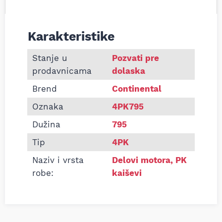
Karakteristike
Informacije o Pk kaiš Continental 4PK795
Stanje u
Pozvati pre
prodavnicama
dolaska
Brend
Continental
Oznaka
4PK795
Dužina
795
Tip
4PK
Naziv i vrsta
Delovi motora
,
PK
robe:
kaiševi