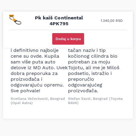
Pk kaiš Continental
1.340,00
RSD
4PK795
Uporedila sam sve
Odlična usluga i
moguće online
ljubazni prodavci.
Dodaj u korpu
prodavnice auto delova
Nisam bio siguran koji je
i definitivno najbolje
tačan naziv i tip
cene su ovde. Kupila
kočionog cilindra bio
sam više puta auto
potreban za moju
delove iz MD Auto. Uvek
Tojotu, ali me je Miloš
dobra preporuka za
podsetio, istražio i
proizvođača i
preporučio
odgovarajuću opremu.
odgovarajućeg
Sve pohvale!
proizvođača.
Svetlana Večerinović, Beograd
Stefan Savić, Beograd (Toyota
(Opel Astra)
RAV4)