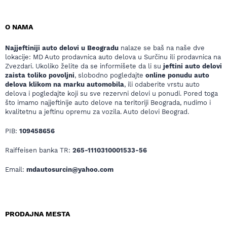
O NAMA
Najjeftiniji auto delovi u Beogradu
nalaze se baš na naše dve
lokacije: MD Auto prodavnica auto delova u Surčinu ili prodavnica na
Zvezdari. Ukoliko želite da se informišete da li su
jeftini auto delovi
zaista toliko povoljni
, slobodno pogledajte
online ponudu auto
delova klikom na marku automobila
, ili odaberite vrstu auto
delova i pogledajte koji su sve rezervni delovi u ponudi. Pored toga
što imamo najjeftinije auto delove na teritoriji Beograda, nudimo i
kvalitetnu a jeftinu opremu za vozila. Auto delovi Beograd.
PIB:
109458656
Raiffeisen banka TR:
265-1110310001533-56
Email:
mdautosurcin@yahoo.com
PRODAJNA MESTA