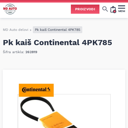
PROIZVODI
MENI
Energizer akumulatori
Akumulatori 55ah i 60ah
Akumulatori 74ah i 75ah
Zaštita od sunca za auto
Servo i hidraulična ulja
Tečnosti i aditivi za auto
AdBlue tečnosti i aditivi
Tečnost za pranje vetrobrana
Sredstva za čišćenje i negu
Sprejevi za dezinfekciju auto klime
Zimska auto kozmetika
Oprema i sredstva za poliranje
Paste za poliranje auta
Paste za poliranje farova
Dihtunzi glave motora
Delovi menjača i pogona
Continental auto gume
Sredstva za zaštitu auta
Sredstva za podmazivanje
Trake i izolacioni materijali
Porsche (Porše) delovi
Sredstva za održavanje i popravku
Mali servis automobila
Veliki servis automobila
Delovi po brendovima
Cene svih vrsta ulja i aditiva trenutno su podložne čestim promenama
usled nestabilne situacije na tržištu i dešavanja na Bliskom istoku.
Zbog učestalih promena nabavnih cena, nije uvek moguće ažurirati cene na sajtu u realnom vremenu.
Molimo vas da pre poručivanja pozovete i proverite trenutno stanje i tačnu cenu.
MD Auto delovi
»
Pk kaiš Continental 4PK785
Pk kaiš Continental 4PK785
Šifra artikla:
262819