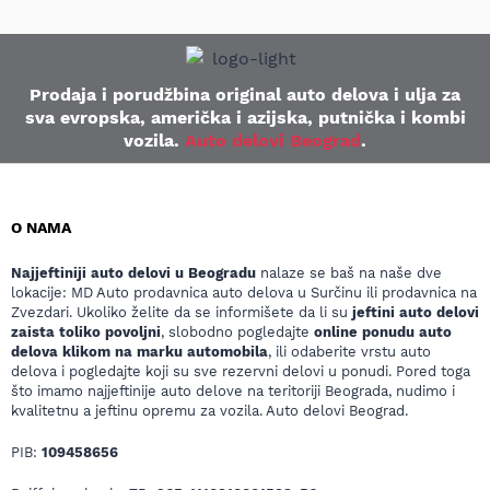
Prodaja i porudžbina original auto delova i ulja za
sva evropska, američka i azijska, putnička i kombi
vozila.
Auto delovi Beograd
.
O NAMA
Najjeftiniji auto delovi u Beogradu
nalaze se baš na naše dve
lokacije: MD Auto prodavnica auto delova u Surčinu ili prodavnica na
Zvezdari. Ukoliko želite da se informišete da li su
jeftini auto delovi
zaista toliko povoljni
, slobodno pogledajte
online ponudu auto
delova klikom na marku automobila
, ili odaberite vrstu auto
delova i pogledajte koji su sve rezervni delovi u ponudi. Pored toga
što imamo najjeftinije auto delove na teritoriji Beograda, nudimo i
kvalitetnu a jeftinu opremu za vozila. Auto delovi Beograd.
PIB:
109458656