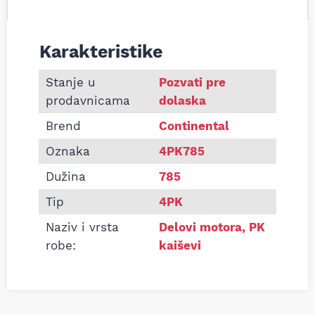
Karakteristike
Informacije o Pk kaiš Continental 4PK785
Stanje u
Pozvati pre
prodavnicama
dolaska
Brend
Continental
Oznaka
4PK785
Dužina
785
Tip
4PK
Naziv i vrsta
Delovi motora
,
PK
robe:
kaiševi