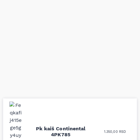
Uporedila sam sve
Odlična usluga i
moguće online
ljubazni prodavci.
Pk kaiš Continental
prodavnice auto delova
Nisam bio siguran koji je
1.350,00
RSD
4PK785
i definitivno najbolje
tačan naziv i tip