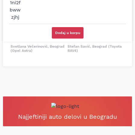
cene su ovde. Kupila
kočionog cilindra bio
sam više puta auto
potreban za moju
delove iz MD Auto. Uvek
Tojotu, ali me je Miloš
dobra preporuka za
podsetio, istražio i
proizvođača i
preporučio
odgovarajuću opremu.
odgovarajućeg
Dodaj u korpu
Sve pohvale!
proizvođača.
Svetlana Večerinović, Beograd
Stefan Savić, Beograd (Toyota
(Opel Astra)
RAV4)
Najjeftiniji auto delovi u Beogradu