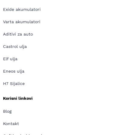
Exide akumulatori
Varta akumulatori
Aditivi za auto
Castrol ulja
Elf ulja
Eneos ulja
H7 Sijalice
Korisni linkovi
Blog
Kontakt