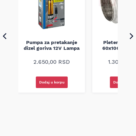
Pumpa za pretakanje
Pletenica au
a
dizel goriva 12V Lampa
60x100 unive
2.650,00
RSD
1.300,00
R
Dodaj u korpu
Dodaj u kor