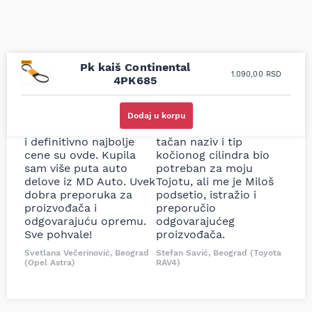
Pk kaiš Continental
1.090,00
RSD
4PK685
Uporedila sam sve
Odlična usluga i
moguće online
ljubazni prodavci.
Dodaj u korpu
prodavnice auto delova
Nisam bio siguran koji je
i definitivno najbolje
tačan naziv i tip
cene su ovde. Kupila
kočionog cilindra bio
sam više puta auto
potreban za moju
delove iz MD Auto. Uvek
Tojotu, ali me je Miloš
dobra preporuka za
podsetio, istražio i
proizvođača i
preporučio
odgovarajuću opremu.
odgovarajućeg
Sve pohvale!
proizvođača.
Svetlana Večerinović, Beograd
Stefan Savić, Beograd (Toyota
(Opel Astra)
RAV4)