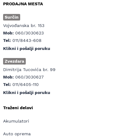
PRODAJNA MESTA
Surčin
Vojvođanska br. 153
Mob:
060/3030623
Tel:
011/8443-608
Klikni i pošalji poruku
Zvezdara
Dimitrija Tucovića br. 99
Mob:
060/3030627
Tel:
011/6405-110
Klikni i pošalji poruku
Traženi delovi
Akumulatori
Auto oprema