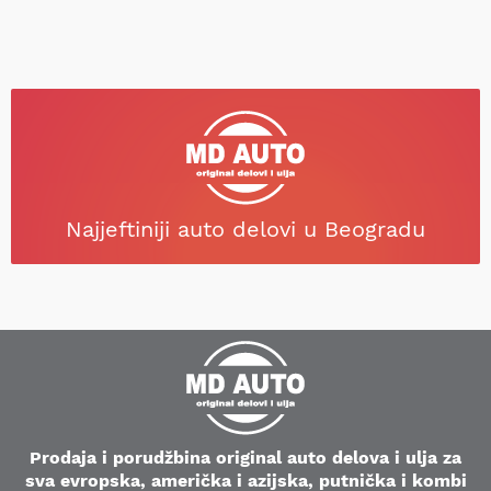
Najjeftiniji auto delovi u Beogradu
Prodaja i porudžbina original auto delova i ulja za
sva evropska, američka i azijska, putnička i kombi