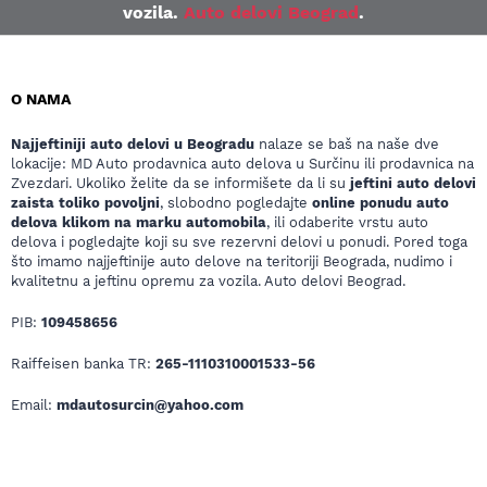
vozila.
Auto delovi Beograd
.
O NAMA
Najjeftiniji auto delovi u Beogradu
nalaze se baš na naše dve
lokacije: MD Auto prodavnica auto delova u Surčinu ili prodavnica na
Zvezdari. Ukoliko želite da se informišete da li su
jeftini auto delovi
zaista toliko povoljni
, slobodno pogledajte
online ponudu auto
delova klikom na marku automobila
, ili odaberite vrstu auto
delova i pogledajte koji su sve rezervni delovi u ponudi. Pored toga
što imamo najjeftinije auto delove na teritoriji Beograda, nudimo i
kvalitetnu a jeftinu opremu za vozila. Auto delovi Beograd.
PIB:
109458656
Raiffeisen banka TR:
265-1110310001533-56
Email:
mdautosurcin@yahoo.com