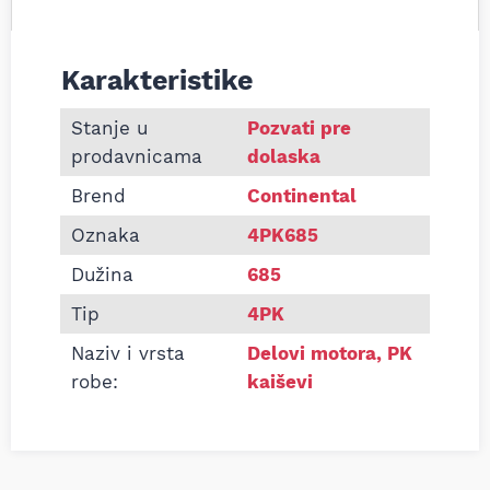
Karakteristike
Informacije o Pk kaiš Continental 4PK685
Stanje u
Pozvati pre
prodavnicama
dolaska
Brend
Continental
Oznaka
4PK685
Dužina
685
Tip
4PK
Naziv i vrsta
Delovi motora
,
PK
robe:
kaiševi