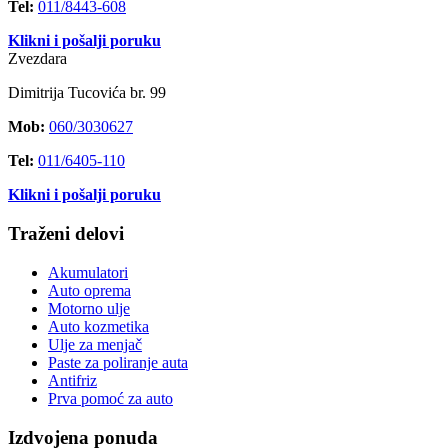
Tel:
011/8443-608
Klikni i pošalji poruku
Zvezdara
Dimitrija Tucovića br. 99
Mob:
060/3030627
Tel:
011/6405-110
Klikni i pošalji poruku
Traženi delovi
Akumulatori
Auto oprema
Motorno ulje
Auto kozmetika
Ulje za menjač
Paste za poliranje auta
Antifriz
Prva pomoć za auto
Izdvojena ponuda