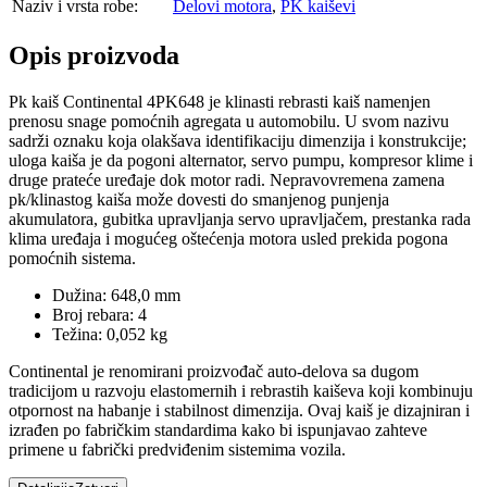
Naziv i vrsta robe:
Delovi motora
,
PK kaiševi
Opis proizvoda
Pk kaiš Continental 4PK648 je klinasti rebrasti kaiš namenjen
prenosu snage pomoćnih agregata u automobilu. U svom nazivu
sadrži oznaku koja olakšava identifikaciju dimenzija i konstrukcije;
uloga kaiša je da pogoni alternator, servo pumpu, kompresor klime i
druge prateće uređaje dok motor radi. Nepravovremena zamena
pk/klinastog kaiša može dovesti do smanjenog punjenja
akumulatora, gubitka upravljanja servo upravljačem, prestanka rada
klima uređaja i mogućeg oštećenja motora usled prekida pogona
pomoćnih sistema.
Dužina: 648,0 mm
Broj rebara: 4
Težina: 0,052 kg
Continental je renomirani proizvođač auto-delova sa dugom
tradicijom u razvoju elastomernih i rebrastih kaiševa koji kombinuju
otpornost na habanje i stabilnost dimenzija. Ovaj kaiš je dizajniran i
izrađen po fabričkim standardima kako bi ispunjavao zahteve
primene u fabrički predviđenim sistemima vozila.