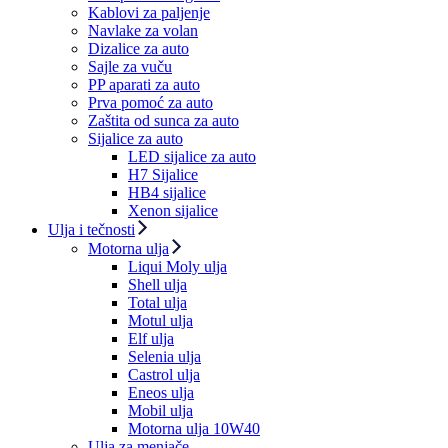
Kablovi za paljenje
Navlake za volan
Dizalice za auto
Sajle za vuču
PP aparati za auto
Prva pomoć za auto
Zaštita od sunca za auto
Sijalice za auto
LED sijalice za auto
H7 Sijalice
HB4 sijalice
Xenon sijalice
Ulja i tečnosti
Motorna ulja
Liqui Moly ulja
Shell ulja
Total ulja
Motul ulja
Elf ulja
Selenia ulja
Castrol ulja
Eneos ulja
Mobil ulja
Motorna ulja 10W40
Ulja za menjače