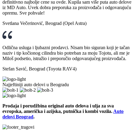
definitivno najbolje cene su ovde. Kupila sam više puta auto delove
iz MD Auto. Uvek dobra preporuka za proizvođača i odgovarajuću
opremu. Sve pohvale!
Svetlana Večerinović, Beograd (Opel Astra)
Odlična usluga i ljubazni prodavci. Nisam bio siguran koji je tačan
naziv i tip kočionog cilindra bio potreban za moju Tojotu, ali me je
Miloš podsetio, istražio i preporučio odgovarajućeg proizvođača.
Stefan Savić, Beograd (Toyota RAV4)
Najjeftiniji auto delovi u Beogradu
Prodaja i porudžbina original auto delova i ulja za sva
evropska, američka i azijska, putnička i kombi vozila.
Auto
delovi Beograd
.