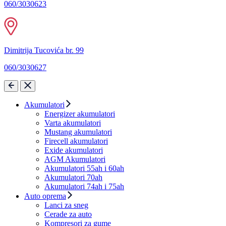
060/3030623
Dimitrija Tucovića br. 99
060/3030627
Akumulatori
Energizer akumulatori
Varta akumulatori
Mustang akumulatori
Firecell akumulatori
Exide akumulatori
AGM Akumulatori
Akumulatori 55ah i 60ah
Akumulatori 70ah
Akumulatori 74ah i 75ah
Auto oprema
Lanci za sneg
Cerade za auto
Kompresori za gume