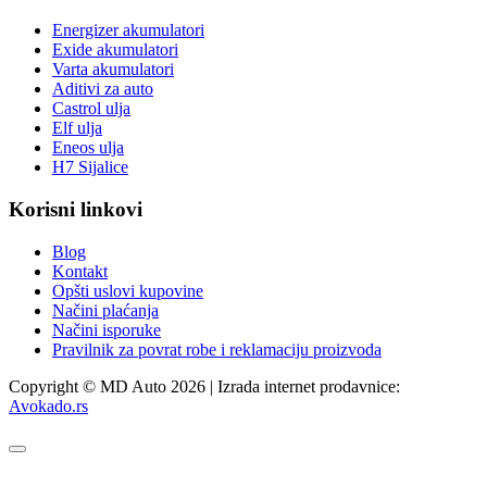
Energizer akumulatori
Exide akumulatori
Varta akumulatori
Aditivi za auto
Castrol ulja
Elf ulja
Eneos ulja
H7 Sijalice
Korisni linkovi
Blog
Kontakt
Opšti uslovi kupovine
Načini plaćanja
Načini isporuke
Pravilnik za povrat robe i reklamaciju proizvoda
Copyright © MD Auto 2026 | Izrada internet prodavnice:
Avokado.rs