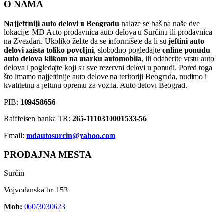
O NAMA
Najjeftiniji auto delovi u Beogradu
nalaze se baš na naše dve
lokacije: MD Auto prodavnica auto delova u Surčinu ili prodavnica
na Zvezdari. Ukoliko želite da se informišete da li su
jeftini auto
delovi zaista toliko povoljni
, slobodno pogledajte
online ponudu
auto delova klikom na marku automobila
, ili odaberite vrstu auto
delova i pogledajte koji su sve rezervni delovi u ponudi. Pored toga
što imamo najjeftinije auto delove na teritoriji Beograda, nudimo i
kvalitetnu a jeftinu opremu za vozila. Auto delovi Beograd.
PIB:
109458656
Raiffeisen banka TR:
265-1110310001533-56
Email:
mdautosurcin@yahoo.com
PRODAJNA MESTA
Surčin
Vojvođanska br. 153
Mob:
060/3030623