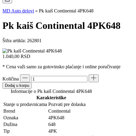
MD Auto delovi
»
Pk kaiš Continental 4PK648
Pk kaiš Continental 4PK648
Šifra artikla:
262801
1.040,00
RSD
* Cena važi samo za gotovinsko plaćanje i online poručivanje
Količina
Dodaj u korpu
Informacije o Pk kaiš Continental 4PK648
Karakteristike
Stanje u prodavnicama
Pozvati pre dolaska
Brend
Continental
Oznaka
4PK648
Dužina
648
Tip
4PK