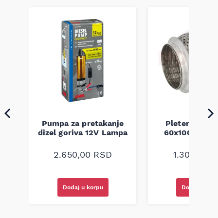
Pumpa za pretakanje
Pletenica au
a
dizel goriva 12V Lampa
60x100 unive
2.650,00
RSD
1.300,00
R
Dodaj u korpu
Dodaj u kor