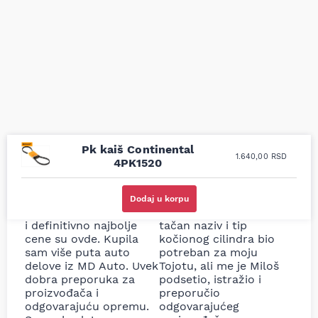
Pk kaiš Continental
1.640,00
RSD
4PK1520
Uporedila sam sve
Odlična usluga i
moguće online
ljubazni prodavci.
Dodaj u korpu
prodavnice auto delova
Nisam bio siguran koji je
i definitivno najbolje
tačan naziv i tip
cene su ovde. Kupila
kočionog cilindra bio
sam više puta auto
potreban za moju
delove iz MD Auto. Uvek
Tojotu, ali me je Miloš
dobra preporuka za
podsetio, istražio i
proizvođača i
preporučio
odgovarajuću opremu.
odgovarajućeg