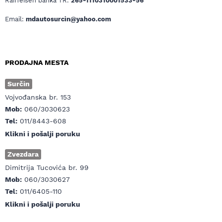
Raiffeisen banka TR:
265-1110310001533-56
Email:
mdautosurcin@yahoo.com
PRODAJNA MESTA
Surčin
Vojvođanska br. 153
Mob:
060/3030623
Tel:
011/8443-608
Klikni i pošalji poruku
Zvezdara
Dimitrija Tucovića br. 99
Mob:
060/3030627
Tel:
011/6405-110
Klikni i pošalji poruku