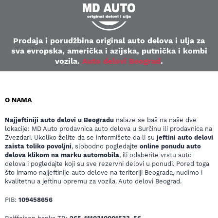
Prodaja i porudžbina original auto delova i ulja za
sva evropska, američka i azijska, putnička i kombi
vozila.
Auto delovi Beograd
.
O NAMA
Najjeftiniji auto delovi u Beogradu
nalaze se baš na naše dve
lokacije: MD Auto prodavnica auto delova u Surčinu ili prodavnica na
Zvezdari. Ukoliko želite da se informišete da li su
jeftini auto delovi
zaista toliko povoljni
, slobodno pogledajte
online ponudu auto
delova klikom na marku automobila
, ili odaberite vrstu auto
delova i pogledajte koji su sve rezervni delovi u ponudi. Pored toga
što imamo najjeftinije auto delove na teritoriji Beograda, nudimo i
kvalitetnu a jeftinu opremu za vozila. Auto delovi Beograd.
PIB:
109458656