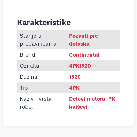
Karakteristike
Informacije o Pk kaiš Continental 4PK1520
Stanje u
Pozvati pre
prodavnicama
dolaska
Brend
Continental
Oznaka
4PK1520
Dužina
1520
Tip
4PK
Naziv i vrsta
Delovi motora
,
PK
robe:
kaiševi