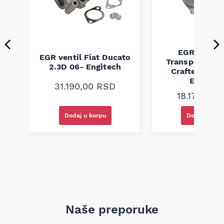
EGR ventil
EGR ventil Fiat Ducato
ult
Transporter T
2.3D 06- Engitech
-
Crafter 2.5D 
Engitec
31.190,00
RSD
18.170,00
Dodaj u korpu
Dodaj u kor
Naše preporuke