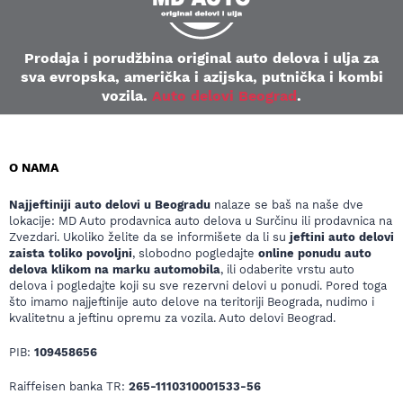
Prodaja i porudžbina original auto delova i ulja za
sva evropska, američka i azijska, putnička i kombi
vozila.
Auto delovi Beograd
.
O NAMA
Najjeftiniji auto delovi u Beogradu
nalaze se baš na naše dve
lokacije: MD Auto prodavnica auto delova u Surčinu ili prodavnica na
Zvezdari. Ukoliko želite da se informišete da li su
jeftini auto delovi
zaista toliko povoljni
, slobodno pogledajte
online ponudu auto
delova klikom na marku automobila
, ili odaberite vrstu auto
delova i pogledajte koji su sve rezervni delovi u ponudi. Pored toga
što imamo najjeftinije auto delove na teritoriji Beograda, nudimo i
kvalitetnu a jeftinu opremu za vozila. Auto delovi Beograd.
PIB:
109458656
Raiffeisen banka TR:
265-1110310001533-56