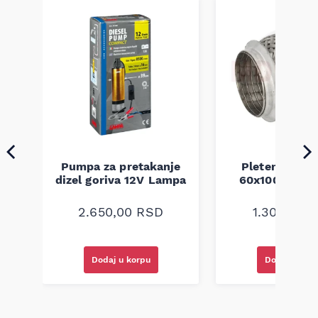
Pumpa za pretakanje
Pletenica au
a
dizel goriva 12V Lampa
60x100 unive
2.650,00
RSD
1.300,00
R
Dodaj u korpu
Dodaj u kor