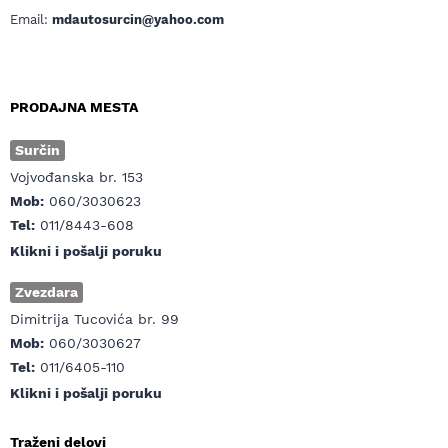
Email:
mdautosurcin@yahoo.com
PRODAJNA MESTA
Surčin
Vojvođanska br. 153
Mob:
060/3030623
Tel:
011/8443-608
Klikni i pošalji poruku
Zvezdara
Dimitrija Tucovića br. 99
Mob:
060/3030627
Tel:
011/6405-110
Klikni i pošalji poruku
Traženi delovi