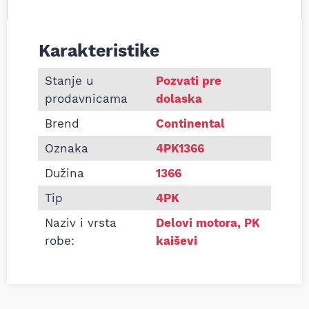
Karakteristike
Informacije o Pk kaiš Continental 4PK1366
Stanje u
Pozvati pre
prodavnicama
dolaska
Brend
Continental
Oznaka
4PK1366
Dužina
1366
Tip
4PK
Naziv i vrsta
Delovi motora
,
PK
robe:
kaiševi