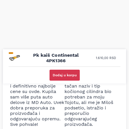
Pk kaiš Continental
1.610,00
RSD
4PK1366
Uporedila sam sve
Odlična usluga i
moguće online
ljubazni prodavci.
Dodaj u korpu
prodavnice auto delova
Nisam bio siguran koji je
i definitivno najbolje
tačan naziv i tip
cene su ovde. Kupila
kočionog cilindra bio
sam više puta auto
potreban za moju
delove iz MD Auto. Uvek
Tojotu, ali me je Miloš
dobra preporuka za
podsetio, istražio i
proizvođača i
preporučio
odgovarajuću opremu.
odgovarajućeg
Sve pohvale!
proizvođača.