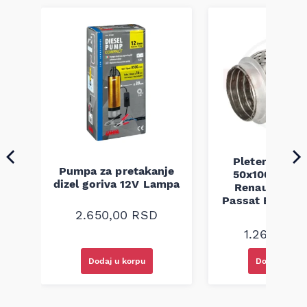
Pletenica au
Pumpa za pretakanje
50x100 Audi 
a
dizel goriva 12V Lampa
Renault Mega
Passat B5 B5.5 
94-08
2.650,00
RSD
1.260,00
R
Dodaj u korpu
Dodaj u kor