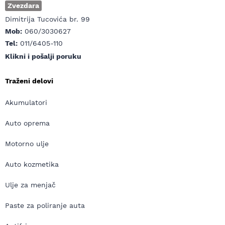
Zvezdara
Dimitrija Tucovića br. 99
Mob:
060/3030627
Tel:
011/6405-110
Klikni i pošalji poruku
Traženi delovi
Akumulatori
Auto oprema
Motorno ulje
Auto kozmetika
Ulje za menjač
Paste za poliranje auta