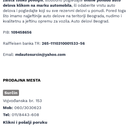
zaista toliko povoljni
, slobodno pogledajte
online ponudu auto
delova klikom na marku automobila
, ili odaberite vrstu auto
delova i pogledajte koji su sve rezervni delovi u ponudi. Pored toga
što imamo najjeftinije auto delove na teritoriji Beograda, nudimo i
kvalitetnu a jeftinu opremu za vozila. Auto delovi Beograd.
PIB:
109458656
Raiffeisen banka TR:
265-1110310001533-56
Email:
mdautosurcin@yahoo.com
PRODAJNA MESTA
Surčin
Vojvođanska br. 153
Mob:
060/3030623
Tel:
011/8443-608
Klikni i pošalji poruku