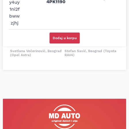
4PK1190
i definitivno najbolje
tačan naziv i tip
cene su ovde. Kupila
kočionog cilindra bio
sam više puta auto
potreban za moju
delove iz MD Auto. Uvek
Tojotu, ali me je Miloš
dobra preporuka za
podsetio, istražio i
proizvođača i
preporučio
odgovarajuću opremu.
odgovarajućeg
Dodaj u korpu
Sve pohvale!
proizvođača.
Svetlana Večerinović, Beograd
Stefan Savić, Beograd (Toyota
(Opel Astra)
RAV4)