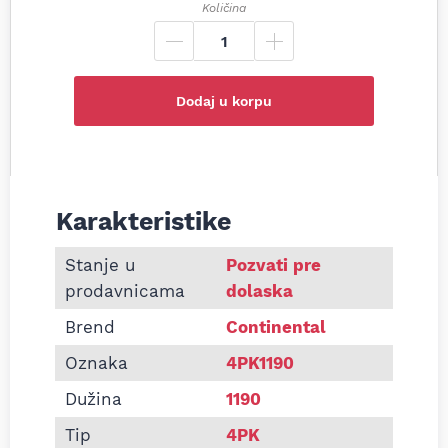
Količina
Dodaj u korpu
Karakteristike
Informacije o Pk kaiš Continental 4PK1190
Stanje u
Pozvati pre
prodavnicama
dolaska
Brend
Continental
Oznaka
4PK1190
Dužina
1190
Tip
4PK