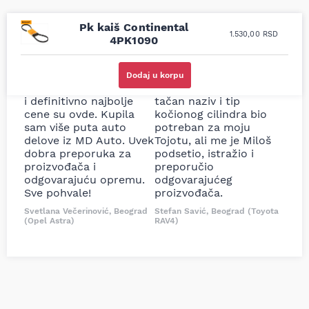
Pk kaiš Continental
1.530,00
RSD
4PK1090
Uporedila sam sve
Odlična usluga i
moguće online
ljubazni prodavci.
Dodaj u korpu
prodavnice auto delova
Nisam bio siguran koji je
i definitivno najbolje
tačan naziv i tip
cene su ovde. Kupila
kočionog cilindra bio
sam više puta auto
potreban za moju
delove iz MD Auto. Uvek
Tojotu, ali me je Miloš
dobra preporuka za
podsetio, istražio i
proizvođača i
preporučio
odgovarajuću opremu.
odgovarajućeg
Sve pohvale!
proizvođača.
Svetlana Večerinović, Beograd
Stefan Savić, Beograd (Toyota
(Opel Astra)
RAV4)