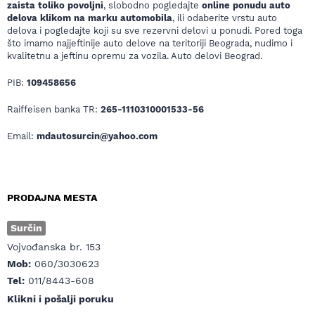
zaista toliko povoljni
, slobodno pogledajte
online ponudu auto
delova klikom na marku automobila
, ili odaberite vrstu auto
delova i pogledajte koji su sve rezervni delovi u ponudi. Pored toga
što imamo najjeftinije auto delove na teritoriji Beograda, nudimo i
kvalitetnu a jeftinu opremu za vozila. Auto delovi Beograd.
PIB:
109458656
Raiffeisen banka TR:
265-1110310001533-56
Email:
mdautosurcin@yahoo.com
PRODAJNA MESTA
Surčin
Vojvođanska br. 153
Mob:
060/3030623
Tel:
011/8443-608
Klikni i pošalji poruku