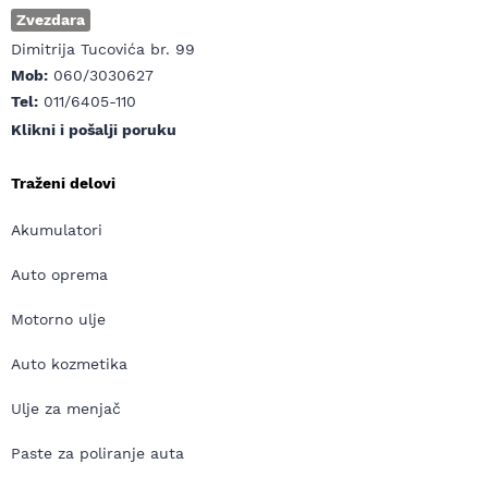
Zvezdara
Dimitrija Tucovića br. 99
Mob:
060/3030627
Tel:
011/6405-110
Klikni i pošalji poruku
Traženi delovi
Akumulatori
Auto oprema
Motorno ulje
Auto kozmetika
Ulje za menjač
Paste za poliranje auta