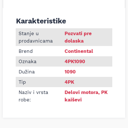
Karakteristike
Informacije o Pk kaiš Continental 4PK1090
Stanje u
Pozvati pre
prodavnicama
dolaska
Brend
Continental
Oznaka
4PK1090
Dužina
1090
Tip
4PK
Naziv i vrsta
Delovi motora
,
PK
robe:
kaiševi