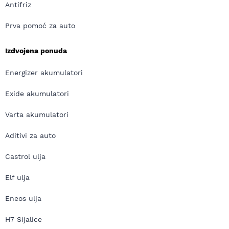
Antifriz
Prva pomoć za auto
Izdvojena ponuda
Energizer akumulatori
Exide akumulatori
Varta akumulatori
Aditivi za auto
Castrol ulja
Elf ulja
Eneos ulja
H7 Sijalice