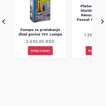
Pletenica au
a
50x100 Audi 
Renault Mega
Passat B5 B5.5 
94-08
Pumpa za pretakanje
dizel goriva 12V Lampa
1.260,00
R
2.650,00
RSD
Dodaj u korpu
Dodaj u kor