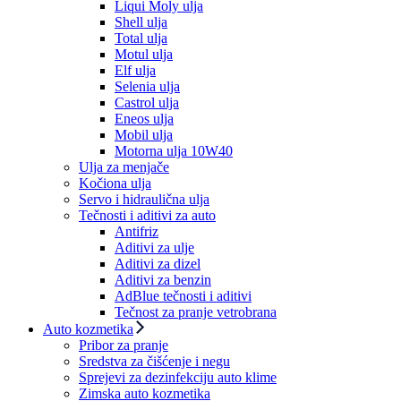
Liqui Moly ulja
Shell ulja
Total ulja
Motul ulja
Elf ulja
Selenia ulja
Castrol ulja
Eneos ulja
Mobil ulja
Motorna ulja 10W40
Ulja za menjače
Kočiona ulja
Servo i hidraulična ulja
Tečnosti i aditivi za auto
Antifriz
Aditivi za ulje
Aditivi za dizel
Aditivi za benzin
AdBlue tečnosti i aditivi
Tečnost za pranje vetrobrana
Auto kozmetika
Pribor za pranje
Sredstva za čišćenje i negu
Sprejevi za dezinfekciju auto klime
Zimska auto kozmetika