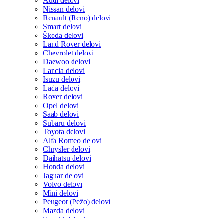
Audi delovi
Nissan delovi
Renault (Reno) delovi
Smart delovi
Škoda delovi
Land Rover delovi
Chevrolet delovi
Daewoo delovi
Lancia delovi
Isuzu delovi
Lada delovi
Rover delovi
Opel delovi
Saab delovi
Subaru delovi
Toyota delovi
Alfa Romeo delovi
Chrysler delovi
Daihatsu delovi
Honda delovi
Jaguar delovi
Volvo delovi
Mini delovi
Peugeot (Pežo) delovi
Mazda delovi