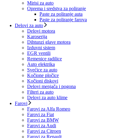
Mirisi za auto
Oprema i sredstva za poliranje
Paste za poliranje auta
Paste za poliranje farova
Delovi za auto
Delovi motora
Karoserija
Dihtunzi glave motora
Izduvni sistem
EGR ventili
Remenice radilice
Auto elektrika
Svećice za auto
Kočione pločice
Kočioni diskovi
Delovi menjača i pogona
Filteri za auto
Delovi za auto klime
Farovi
Farovi za Alfa Romeo
Farovi za Fiat
Farovi za BMW
Farovi za Audi
Farovi za Citroen
Farovi za Renault