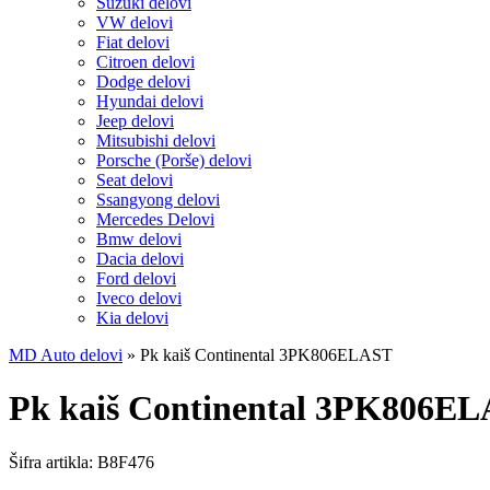
Suzuki delovi
VW delovi
Fiat delovi
Citroen delovi
Dodge delovi
Hyundai delovi
Jeep delovi
Mitsubishi delovi
Porsche (Porše) delovi
Seat delovi
Ssangyong delovi
Mercedes Delovi
Bmw delovi
Dacia delovi
Ford delovi
Iveco delovi
Kia delovi
MD Auto delovi
»
Pk kaiš Continental 3PK806ELAST
Pk kaiš Continental 3PK806E
Šifra artikla:
B8F476