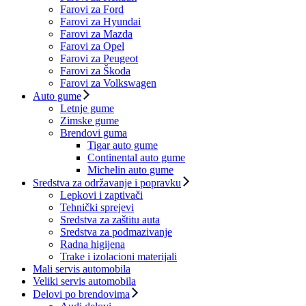
Farovi za Ford
Farovi za Hyundai
Farovi za Mazda
Farovi za Opel
Farovi za Peugeot
Farovi za Škoda
Farovi za Volkswagen
Auto gume
Letnje gume
Zimske gume
Brendovi guma
Tigar auto gume
Continental auto gume
Michelin auto gume
Sredstva za održavanje i popravku
Lepkovi i zaptivači
Tehnički sprejevi
Sredstva za zaštitu auta
Sredstva za podmazivanje
Radna higijena
Trake i izolacioni materijali
Mali servis automobila
Veliki servis automobila
Delovi po brendovima