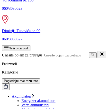
Vojvođanska br. 153
060/3030623
Dimitrija Tucovića br. 99
060/3030627
Naši proizvodi
Unesite pojam za pretragu
Proizvodi
Kategorije
Pogledajte sve rezultate
Akumulatori
Energizer akumulatori
Varta akumulatori