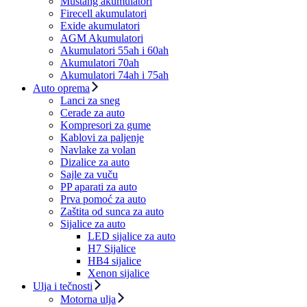
Mustang akumulatori
Firecell akumulatori
Exide akumulatori
AGM Akumulatori
Akumulatori 55ah i 60ah
Akumulatori 70ah
Akumulatori 74ah i 75ah
Auto oprema
Lanci za sneg
Cerade za auto
Kompresori za gume
Kablovi za paljenje
Navlake za volan
Dizalice za auto
Sajle za vuču
PP aparati za auto
Prva pomoć za auto
Zaštita od sunca za auto
Sijalice za auto
LED sijalice za auto
H7 Sijalice
HB4 sijalice
Xenon sijalice
Ulja i tečnosti
Motorna ulja