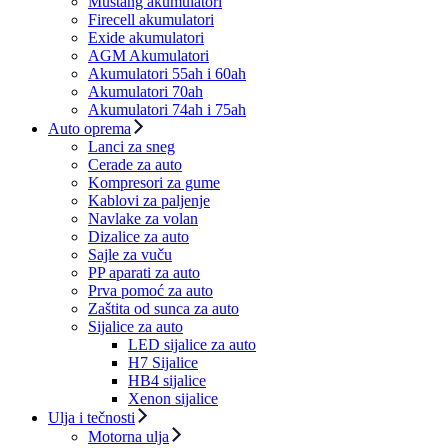
Mustang akumulatori
Firecell akumulatori
Exide akumulatori
AGM Akumulatori
Akumulatori 55ah i 60ah
Akumulatori 70ah
Akumulatori 74ah i 75ah
Auto oprema
Lanci za sneg
Cerade za auto
Kompresori za gume
Kablovi za paljenje
Navlake za volan
Dizalice za auto
Sajle za vuču
PP aparati za auto
Prva pomoć za auto
Zaštita od sunca za auto
Sijalice za auto
LED sijalice za auto
H7 Sijalice
HB4 sijalice
Xenon sijalice
Ulja i tečnosti
Motorna ulja