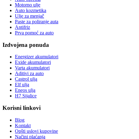
Motorno ulje
Auto kozmetika
Ulje za menjač
Paste za poliranje auta
Antifriz
Prva pomoć za auto
Izdvojena ponuda
Energizer akumulatori
Exide akumulatori
Varta akumulatori
Aditivi za auto
Castrol ulja
Elf ulja
Eneos ulja
H7 Sijalice
Korisni linkovi
Blog
Kontakt
Opšti uslovi kupovine
Načini plaćanja