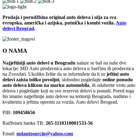
Prodaja i porudžbina original auto delova i ulja za sva
evropska, američka i azijska, putnička i kombi vozila.
Auto
delovi Beograd
.
O NAMA
Najjeftiniji auto delovi u Beogradu
nalaze se baš na naše dve
lokacije: MD Auto prodavnica auto delova u Surčinu ili prodavnica
na Zvezdari. Ukoliko želite da se informišete da li su
jeftini auto
delovi zaista toliko povoljni
, slobodno pogledajte
online ponudu
auto delova klikom na marku automobila
, ili odaberite vrstu auto
delova i pogledajte koji su sve rezervni delovi u ponudi. Pored toga
što imamo najjeftinije auto delove na teritoriji Beograda, nudimo i
kvalitetnu a jeftinu opremu za vozila. Auto delovi Beograd.
PIB:
109458656
Raiffeisen banka TR:
265-1110310001533-56
Email:
mdautosurcin@yahoo.com