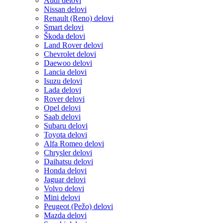
Audi delovi
Nissan delovi
Renault (Reno) delovi
Smart delovi
Škoda delovi
Land Rover delovi
Chevrolet delovi
Daewoo delovi
Lancia delovi
Isuzu delovi
Lada delovi
Rover delovi
Opel delovi
Saab delovi
Subaru delovi
Toyota delovi
Alfa Romeo delovi
Chrysler delovi
Daihatsu delovi
Honda delovi
Jaguar delovi
Volvo delovi
Mini delovi
Peugeot (Pežo) delovi
Mazda delovi