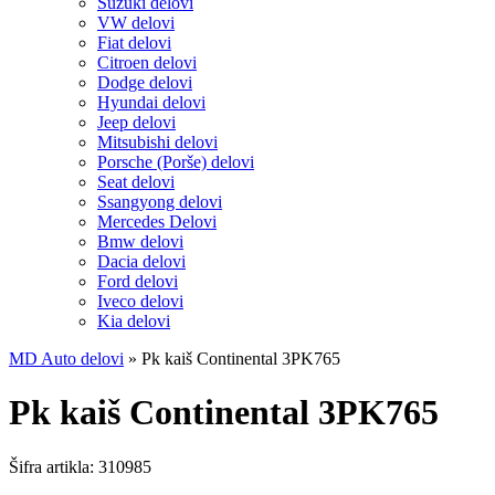
Suzuki delovi
VW delovi
Fiat delovi
Citroen delovi
Dodge delovi
Hyundai delovi
Jeep delovi
Mitsubishi delovi
Porsche (Porše) delovi
Seat delovi
Ssangyong delovi
Mercedes Delovi
Bmw delovi
Dacia delovi
Ford delovi
Iveco delovi
Kia delovi
MD Auto delovi
»
Pk kaiš Continental 3PK765
Pk kaiš Continental 3PK765
Šifra artikla:
310985