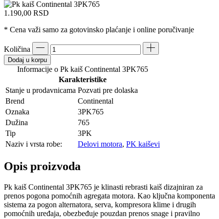
1.190,00
RSD
* Cena važi samo za gotovinsko plaćanje i online poručivanje
Količina
Dodaj u korpu
Informacije o Pk kaiš Continental 3PK765
Karakteristike
Stanje u prodavnicama
Pozvati pre dolaska
Brend
Continental
Oznaka
3PK765
Dužina
765
Tip
3PK
Naziv i vrsta robe:
Delovi motora
,
PK kaiševi
Opis proizvoda
Pk kaiš Continental 3PK765 je klinasti rebrasti kaiš dizajniran za
prenos pogona pomoćnih agregata motora. Kao ključna komponenta
sistema za pogon alternatora, serva, kompresora klime i drugih
pomoćnih uređaja, obezbeđuje pouzdan prenos snage i pravilno