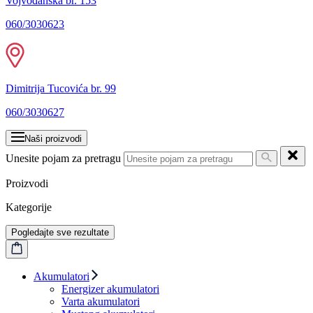
Vojvođanska br. 153
060/3030623
Dimitrija Tucovića br. 99
060/3030627
Naši proizvodi
Unesite pojam za pretragu
Proizvodi
Kategorije
Pogledajte sve rezultate
Akumulatori
Energizer akumulatori
Varta akumulatori