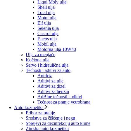
Liqui Moly ulja
Shell ulja
Total ulja
Motul ulja
Elf ulja
Selenia ulja
Castrol ulja
Eneos ulja
Mobil ulja
Motorna ulja 10W40
Ulja za menjače
Kočiona ulja
Servo i hidraulična ulja
Tečnosti i aditivi za auto
Antifriz
Aditivi za ulje
Aditivi za dizel
Aditivi za benzin
AdBlue tečnosti i aditivi
Tečnost za pranje vetrobrana
Auto kozmetika
Pribor za pranje
Sredstva za čišćenje i negu
Sprejevi za dezinfekciju auto klime
Zimska auto kozmetika