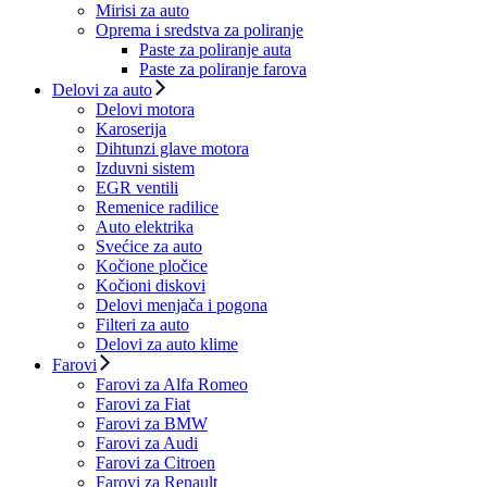
Mirisi za auto
Oprema i sredstva za poliranje
Paste za poliranje auta
Paste za poliranje farova
Delovi za auto
Delovi motora
Karoserija
Dihtunzi glave motora
Izduvni sistem
EGR ventili
Remenice radilice
Auto elektrika
Svećice za auto
Kočione pločice
Kočioni diskovi
Delovi menjača i pogona
Filteri za auto
Delovi za auto klime
Farovi
Farovi za Alfa Romeo
Farovi za Fiat
Farovi za BMW
Farovi za Audi
Farovi za Citroen
Farovi za Renault