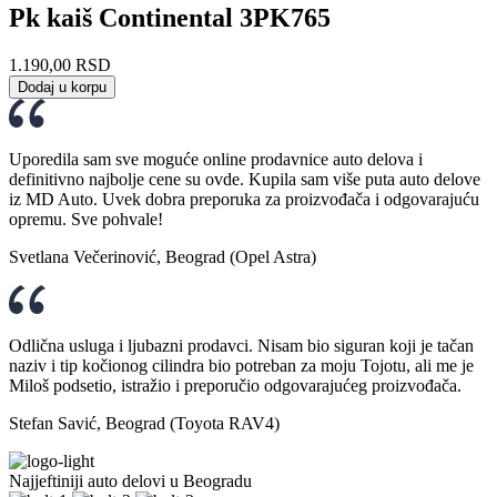
Pk kaiš Continental 3PK765
1.190,00
RSD
Dodaj u korpu
Uporedila sam sve moguće online prodavnice auto delova i
definitivno najbolje cene su ovde. Kupila sam više puta auto delove
iz MD Auto. Uvek dobra preporuka za proizvođača i odgovarajuću
opremu. Sve pohvale!
Svetlana Večerinović, Beograd (Opel Astra)
Odlična usluga i ljubazni prodavci. Nisam bio siguran koji je tačan
naziv i tip kočionog cilindra bio potreban za moju Tojotu, ali me je
Miloš podsetio, istražio i preporučio odgovarajućeg proizvođača.
Stefan Savić, Beograd (Toyota RAV4)
Najjeftiniji auto delovi u Beogradu