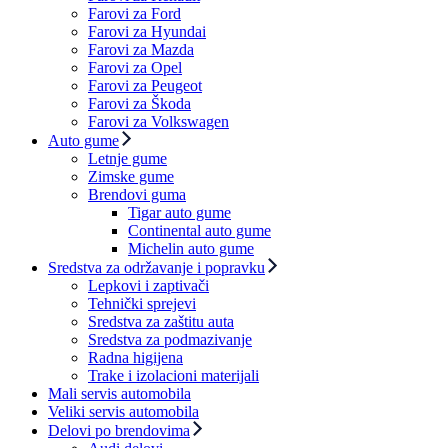
Farovi za Ford
Farovi za Hyundai
Farovi za Mazda
Farovi za Opel
Farovi za Peugeot
Farovi za Škoda
Farovi za Volkswagen
Auto gume
Letnje gume
Zimske gume
Brendovi guma
Tigar auto gume
Continental auto gume
Michelin auto gume
Sredstva za održavanje i popravku
Lepkovi i zaptivači
Tehnički sprejevi
Sredstva za zaštitu auta
Sredstva za podmazivanje
Radna higijena
Trake i izolacioni materijali
Mali servis automobila
Veliki servis automobila
Delovi po brendovima