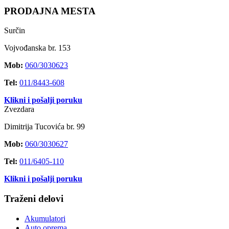
PRODAJNA MESTA
Surčin
Vojvođanska br. 153
Mob:
060/3030623
Tel:
011/8443-608
Klikni i pošalji poruku
Zvezdara
Dimitrija Tucovića br. 99
Mob:
060/3030627
Tel:
011/6405-110
Klikni i pošalji poruku
Traženi delovi
Akumulatori
Auto oprema