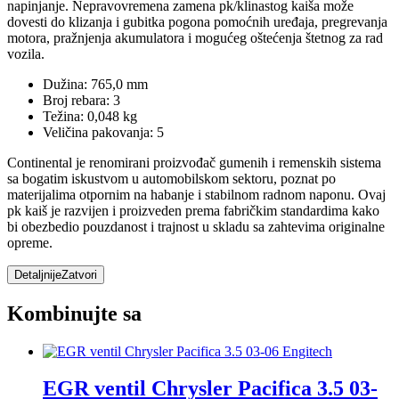
napinjanje. Nepravovremena zamena pk/klinastog kaiša može
dovesti do klizanja i gubitka pogona pomoćnih uređaja, pregrevanja
motora, pražnjenja akumulatora i mogućeg oštećenja štetnog za rad
vozila.
Dužina: 765,0 mm
Broj rebara: 3
Težina: 0,048 kg
Veličina pakovanja: 5
Continental je renomirani proizvođač gumenih i remenskih sistema
sa bogatim iskustvom u automobilskom sektoru, poznat po
materijalima otpornim na habanje i stabilnom radnom naponu. Ovaj
pk kaiš je razvijen i proizveden prema fabričkim standardima kako
bi obezbedio pouzdanost i trajnost u skladu sa zahtevima originalne
opreme.
Detaljnije
Zatvori
Kombinujte sa
EGR ventil Chrysler Pacifica 3.5 03-