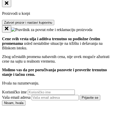
Proizvodi u korpi
Zatvori prozor i nastavi kupovinu
Cene svih vrsta ulja i aditiva trenutno su podložne čestim
promenama
usled nestabilne situacije na tržištu i dešavanja na
Bliskom istoku.
Zbog učestalih promena nabavnih cena, nije uvek moguće ažurirati
cene na sajtu u realnom vremenu.
Molimo vas da pre poručivanja pozovete i proverite trenutno
stanje i tačnu cenu.
Hvala na razumevanju.
Korisničko ime
Vaša email adresa
Prijavite se
Nisam, hvala