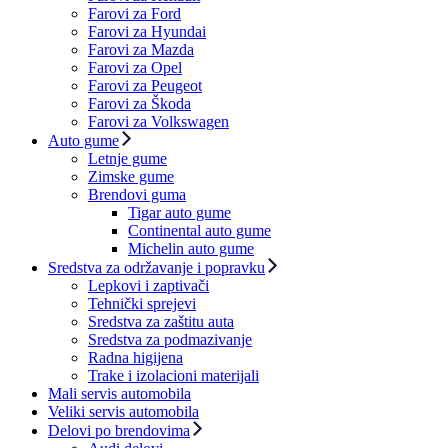
Farovi za Ford
Farovi za Hyundai
Farovi za Mazda
Farovi za Opel
Farovi za Peugeot
Farovi za Škoda
Farovi za Volkswagen
Auto gume
Letnje gume
Zimske gume
Brendovi guma
Tigar auto gume
Continental auto gume
Michelin auto gume
Sredstva za održavanje i popravku
Lepkovi i zaptivači
Tehnički sprejevi
Sredstva za zaštitu auta
Sredstva za podmazivanje
Radna higijena
Trake i izolacioni materijali
Mali servis automobila
Veliki servis automobila
Delovi po brendovima