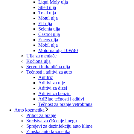
Liqui Moly ulja
Shell ulja
Total ulja
Motul ulja
Elf ulja
Selenia ulja
Castrol ulja
Eneos ulja
Mobil ulja
Motorna ulja 10W40
Ulja za menjače
Kočiona ulja
Servo i hidraulična ulja
Tečnosti i aditivi za auto
Antifriz
Aditivi za ulje
Aditivi za dizel
Aditivi za benzin
AdBlue tečnosti i aditivi
Tečnost za pranje vetrobrana
Auto kozmetika
Pribor za pranje
Sredstva za čišćenje i negu
Sprejevi za dezinfekciju auto klime
Zimska auto kozmetika