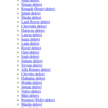
Audi delovi
Nissan delovi
Renault (Reno) delovi
Smart delovi
Škoda delovi
Land Rover delovi
Chevrolet delovi
Daewoo delovi
Lancia delovi
Isuzu delovi
Lada delovi
Rover delovi
Opel delovi
Saab delovi
Subaru delovi
Toyota delovi
Alfa Romeo delovi
Chrysler delovi
Daihatsu delovi
Honda delovi
Jaguar delovi
Volvo delovi
Mini delovi
Peugeot (Pežo) delovi
Mazda delovi