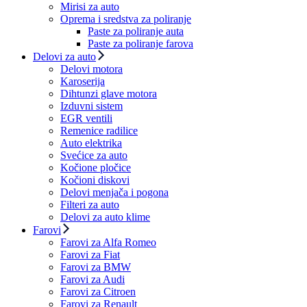
Mirisi za auto
Oprema i sredstva za poliranje
Paste za poliranje auta
Paste za poliranje farova
Delovi za auto
Delovi motora
Karoserija
Dihtunzi glave motora
Izduvni sistem
EGR ventili
Remenice radilice
Auto elektrika
Svećice za auto
Kočione pločice
Kočioni diskovi
Delovi menjača i pogona
Filteri za auto
Delovi za auto klime
Farovi
Farovi za Alfa Romeo
Farovi za Fiat
Farovi za BMW
Farovi za Audi
Farovi za Citroen
Farovi za Renault