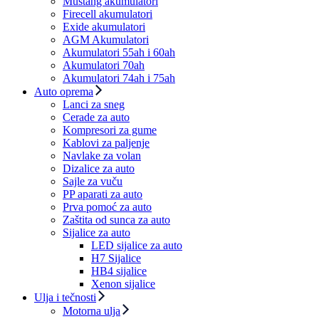
Mustang akumulatori
Firecell akumulatori
Exide akumulatori
AGM Akumulatori
Akumulatori 55ah i 60ah
Akumulatori 70ah
Akumulatori 74ah i 75ah
Auto oprema
Lanci za sneg
Cerade za auto
Kompresori za gume
Kablovi za paljenje
Navlake za volan
Dizalice za auto
Sajle za vuču
PP aparati za auto
Prva pomoć za auto
Zaštita od sunca za auto
Sijalice za auto
LED sijalice za auto
H7 Sijalice
HB4 sijalice
Xenon sijalice
Ulja i tečnosti
Motorna ulja