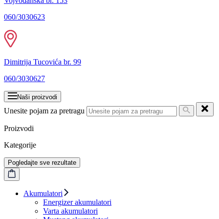
Vojvođanska br. 153
060/3030623
Dimitrija Tucovića br. 99
060/3030627
Naši proizvodi
Unesite pojam za pretragu
Proizvodi
Kategorije
Pogledajte sve rezultate
Akumulatori
Energizer akumulatori
Varta akumulatori