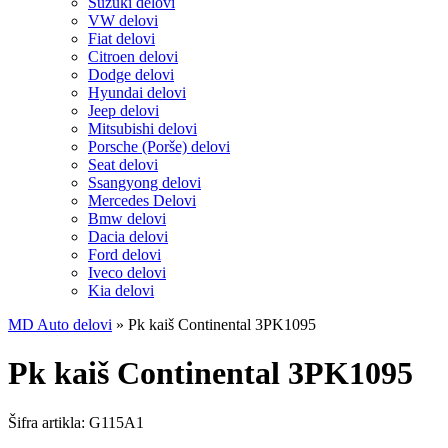
Suzuki delovi
VW delovi
Fiat delovi
Citroen delovi
Dodge delovi
Hyundai delovi
Jeep delovi
Mitsubishi delovi
Porsche (Porše) delovi
Seat delovi
Ssangyong delovi
Mercedes Delovi
Bmw delovi
Dacia delovi
Ford delovi
Iveco delovi
Kia delovi
MD Auto delovi
»
Pk kaiš Continental 3PK1095
Pk kaiš Continental 3PK1095
Šifra artikla:
G115A1