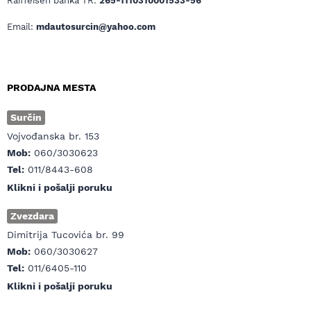
Raiffeisen banka TR:
265-1110310001533-56
Email:
mdautosurcin@yahoo.com
PRODAJNA MESTA
Surčin
Vojvođanska br. 153
Mob:
060/3030623
Tel:
011/8443-608
Klikni i pošalji poruku
Zvezdara
Dimitrija Tucovića br. 99
Mob:
060/3030627
Tel:
011/6405-110
Klikni i pošalji poruku