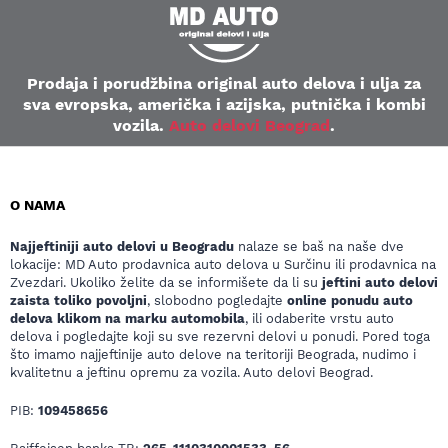
Prodaja i porudžbina original auto delova i ulja za
sva evropska, američka i azijska, putnička i kombi
vozila.
Auto delovi Beograd
.
O NAMA
Najjeftiniji auto delovi u Beogradu
nalaze se baš na naše dve
lokacije: MD Auto prodavnica auto delova u Surčinu ili prodavnica na
Zvezdari. Ukoliko želite da se informišete da li su
jeftini auto delovi
zaista toliko povoljni
, slobodno pogledajte
online ponudu auto
delova klikom na marku automobila
, ili odaberite vrstu auto
delova i pogledajte koji su sve rezervni delovi u ponudi. Pored toga
što imamo najjeftinije auto delove na teritoriji Beograda, nudimo i
kvalitetnu a jeftinu opremu za vozila. Auto delovi Beograd.
PIB:
109458656