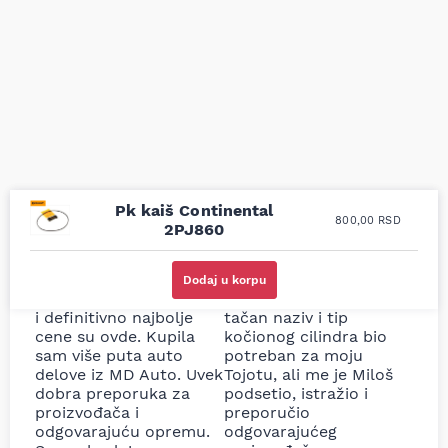
Pk kaiš Continental
800,00
RSD
2PJ860
Uporedila sam sve
Odlična usluga i
moguće online
ljubazni prodavci.
Dodaj u korpu
prodavnice auto delova
Nisam bio siguran koji je
i definitivno najbolje
tačan naziv i tip
cene su ovde. Kupila
kočionog cilindra bio
sam više puta auto
potreban za moju
delove iz MD Auto. Uvek
Tojotu, ali me je Miloš
dobra preporuka za
podsetio, istražio i
proizvođača i
preporučio
odgovarajuću opremu.
odgovarajućeg