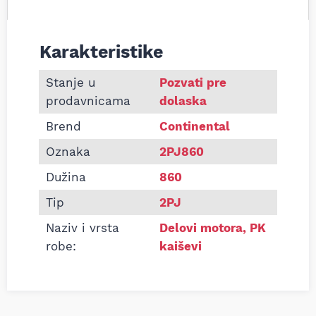
Karakteristike
Informacije o Pk kaiš Continental 2PJ860
Stanje u
Pozvati pre
prodavnicama
dolaska
Brend
Continental
Oznaka
2PJ860
Dužina
860
Tip
2PJ
Naziv i vrsta
Delovi motora
,
PK
robe:
kaiševi