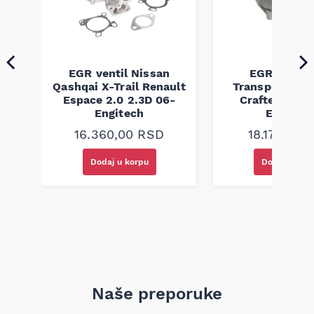
skladu sa fabričkim standardima.
EGR ventil Nissan
EGR ventil
r
Qashqai X-Trail Renault
Transporter T
Espace 2.0 2.3D 06-
Crafter 2.5D 
Engitech
Engitec
16.360,00
RSD
18.170,00
Dodaj u korpu
Dodaj u kor
Naše preporuke