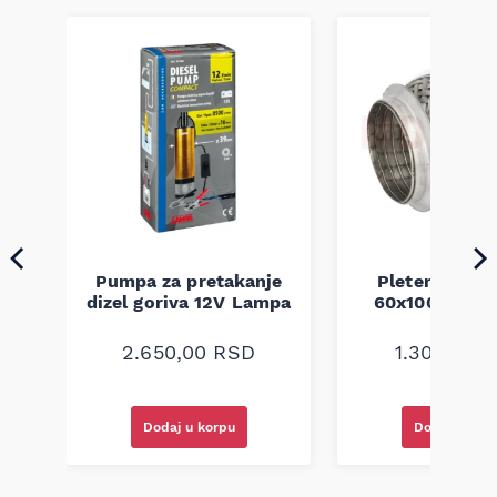
Pumpa za pretakanje
Pletenica au
a
dizel goriva 12V Lampa
60x100 unive
2.650,00
RSD
1.300,00
R
Dodaj u korpu
Dodaj u kor