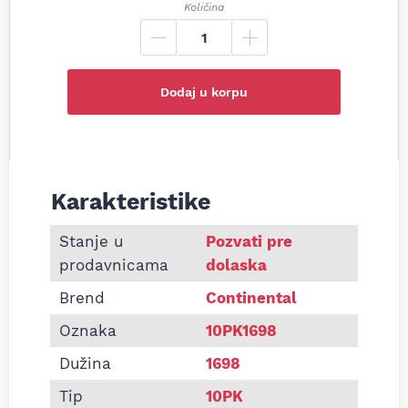
Količina
Dodaj u korpu
Karakteristike
Informacije o Pk kaiš Continental 10PK1698
Stanje u
Pozvati pre
prodavnicama
dolaska
Brend
Continental
Oznaka
10PK1698
Dužina
1698
Tip
10PK