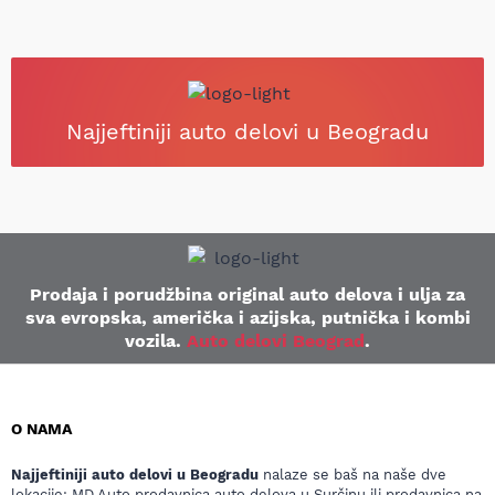
Najjeftiniji auto delovi u Beogradu
Prodaja i porudžbina original auto delova i ulja za
sva evropska, američka i azijska, putnička i kombi
vozila.
Auto delovi Beograd
.
O NAMA
Najjeftiniji auto delovi u Beogradu
nalaze se baš na naše dve
lokacije: MD Auto prodavnica auto delova u Surčinu ili prodavnica na