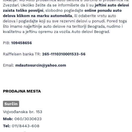
Zvezdari. Ukoliko želite da se informišete da li su
jeftini auto delovi
zaista toliko povoljni
, slobodno pogledajte
online ponudu auto
delova klikom na marku automobila
, ili odaberite vrstu auto
delova i pogledajte koji su sve rezervni delovi u ponudi. Pored toga
što imamo najjeftinije auto delove na teritoriji Beograda, nudimo i
kvalitetnu a jeftinu opremu za vozila. Auto delovi Beograd.
PIB:
109458656
Raiffeisen banka TR:
265-1110310001533-56
Email:
mdautosurcin@yahoo.com
PRODAJNA MESTA
Surčin
Vojvođanska br. 153
Mob:
060/3030623
Tel:
011/8443-608