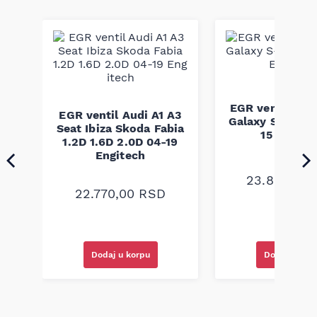
Continental predstavlja dugogodišnji brend u proizvodnji
pogonskih kaiševa i gumeno-tehničkih delova, poznat po
preciznoj izradi i materijalima otpornim na habanje i
temperaturu. Ovaj pk kaiš je izrađen u skladu sa fabričkim
standardima kako bi omogućio pouzdan rad sistema vozila i
dug vek upotrebe.
EGR ventil For
aro
EGR ventil Audi A1 A3
Galaxy S-Max 1
san
Seat Ibiza Skoda Fabia
15 Engite
1.2D 1.6D 2.0D 04-19
Engitech
23.800,00
22.770,00
RSD
Dodaj u korpu
Dodaj u kor