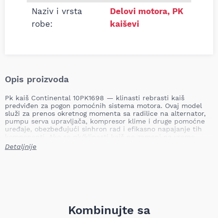
Naziv i vrsta
Delovi motora
,
PK
robe:
kaiševi
Opis proizvoda
Pk kaiš Continental 10PK1698 — klinasti rebrasti kaiš
predviđen za pogon pomoćnih sistema motora. Ovaj model
služi za prenos okretnog momenta sa radilice na alternator,
pumpu serva upravljača, kompresor klime i druge pomoćne
uređaje, obezbeđujući sinhron rad i efikasno napajanje tih
komponenti. Ako se pk/klinasti kaiš ne zameni na vreme,
može doći do proklizavanja, pregrvanja ili pucanja kaiša, što
Detaljnije
vodi do gubitka napajanja pomoćnih sistema, smanjenja
performansi motora, oštećenja pratećih komponenti i
potencijalnog zastoja vozila.
Dužina: 1698 mm
Broj rebara: 10
Tip vozila: teretna vozila
Težina: 0,282 kg
Kombinujte sa