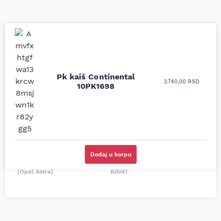
Uporedila sam sve
Odlična usluga i
moguće online
ljubazni prodavci.
prodavnice auto delova
Pk kaiš Continental
Nisam bio siguran koji je
3.740,00
RSD
i definitivno najbolje
10PK1698
tačan naziv i tip
cene su ovde. Kupila
kočionog cilindra bio
sam više puta auto
potreban za moju
delove iz MD Auto. Uvek
Tojotu, ali me je Miloš
dobra preporuka za
podsetio, istražio i
proizvođača i
preporučio
odgovarajuću opremu.
odgovarajućeg
Sve pohvale!
proizvođača.
Dodaj u korpu
Svetlana Večerinović, Beograd
Stefan Savić, Beograd (Toyota
(Opel Astra)
RAV4)