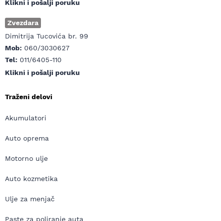
Klikni i pošalji poruku
Zvezdara
Dimitrija Tucovića br. 99
Mob:
060/3030627
Tel:
011/6405-110
Klikni i pošalji poruku
Traženi delovi
Akumulatori
Auto oprema
Motorno ulje
Auto kozmetika
Ulje za menjač
Paste za poliranje auta