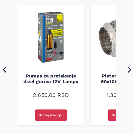
Pumpa za pretakanje
Pletenica au
a
dizel goriva 12V Lampa
60x100 unive
2.650,00
RSD
1.300,00
R
Dodaj u korpu
Dodaj u kor