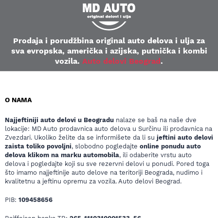
Prodaja i porudžbina original auto delova i ulja za
sva evropska, američka i azijska, putnička i kombi
vozila.
Auto delovi Beograd
.
O NAMA
Najjeftiniji auto delovi u Beogradu
nalaze se baš na naše dve
lokacije: MD Auto prodavnica auto delova u Surčinu ili prodavnica na
Zvezdari. Ukoliko želite da se informišete da li su
jeftini auto delovi
zaista toliko povoljni
, slobodno pogledajte
online ponudu auto
delova klikom na marku automobila
, ili odaberite vrstu auto
delova i pogledajte koji su sve rezervni delovi u ponudi. Pored toga
što imamo najjeftinije auto delove na teritoriji Beograda, nudimo i
kvalitetnu a jeftinu opremu za vozila. Auto delovi Beograd.
PIB:
109458656