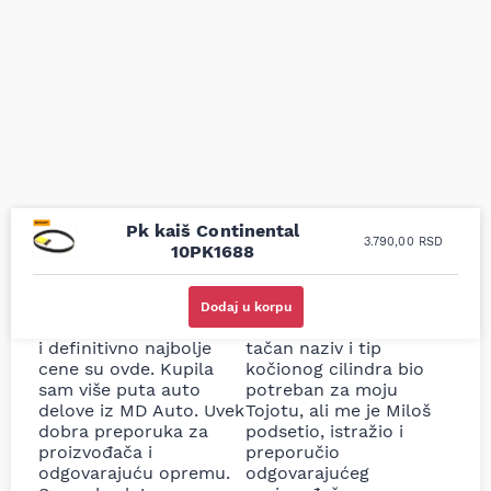
Pk kaiš Continental
3.790,00
RSD
10PK1688
Uporedila sam sve
Odlična usluga i
moguće online
ljubazni prodavci.
Dodaj u korpu
prodavnice auto delova
Nisam bio siguran koji je
i definitivno najbolje
tačan naziv i tip
cene su ovde. Kupila
kočionog cilindra bio
sam više puta auto
potreban za moju
delove iz MD Auto. Uvek
Tojotu, ali me je Miloš
dobra preporuka za
podsetio, istražio i
proizvođača i
preporučio
odgovarajuću opremu.
odgovarajućeg