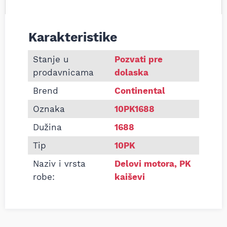
Karakteristike
Informacije o Pk kaiš Continental 10PK1688
Stanje u
Pozvati pre
prodavnicama
dolaska
Brend
Continental
Oznaka
10PK1688
Dužina
1688
Tip
10PK
Naziv i vrsta
Delovi motora
,
PK
robe:
kaiševi