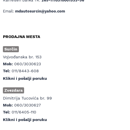
Raiffeisen banka TR:
265-1110310001533-56
Email:
mdautosurcin@yahoo.com
PRODAJNA MESTA
Surčin
Vojvođanska br. 153
Mob:
060/3030623
Tel:
011/8443-608
Klikni i pošalji poruku
Zvezdara
Dimitrija Tucovića br. 99
Mob:
060/3030627
Tel:
011/6405-110
Klikni i pošalji poruku