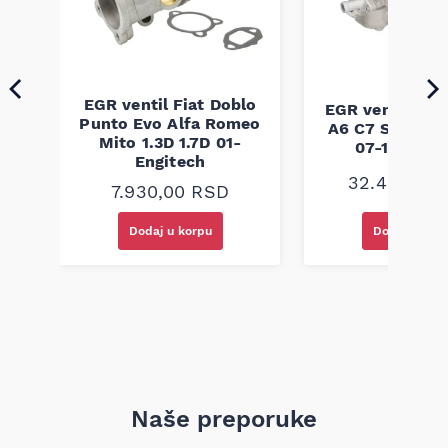
EGR ventil Fiat Doblo
us
EGR ventil Aud
Punto Evo Alfa Romeo
2-
A6 C7 Seat Ex
Mito 1.3D 1.7D 01-
07-18 Engit
Engitech
32.460,00
7.930,00
RSD
Dodaj u korpu
Dodaj u kor
Naše preporuke