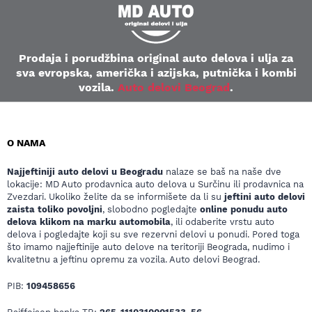
Prodaja i porudžbina original auto delova i ulja za
sva evropska, američka i azijska, putnička i kombi
vozila.
Auto delovi Beograd
.
O NAMA
Najjeftiniji auto delovi u Beogradu
nalaze se baš na naše dve
lokacije: MD Auto prodavnica auto delova u Surčinu ili prodavnica na
Zvezdari. Ukoliko želite da se informišete da li su
jeftini auto delovi
zaista toliko povoljni
, slobodno pogledajte
online ponudu auto
delova klikom na marku automobila
, ili odaberite vrstu auto
delova i pogledajte koji su sve rezervni delovi u ponudi. Pored toga
što imamo najjeftinije auto delove na teritoriji Beograda, nudimo i
kvalitetnu a jeftinu opremu za vozila. Auto delovi Beograd.
PIB:
109458656