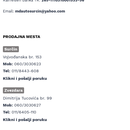
Raiffeisen banka TR:
265-1110310001533-56
Email:
mdautosurcin@yahoo.com
PRODAJNA MESTA
Surčin
Vojvođanska br. 153
Mob:
060/3030623
Tel:
011/8443-608
Klikni i pošalji poruku
Zvezdara
Dimitrija Tucovića br. 99
Mob:
060/3030627
Tel:
011/6405-110
Klikni i pošalji poruku