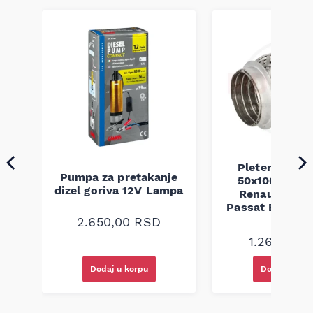
Pletenica au
Pumpa za pretakanje
50x100 Audi 
a
dizel goriva 12V Lampa
Renault Mega
Passat B5 B5.5 
94-08
2.650,00
RSD
1.260,00
R
Dodaj u korpu
Dodaj u kor