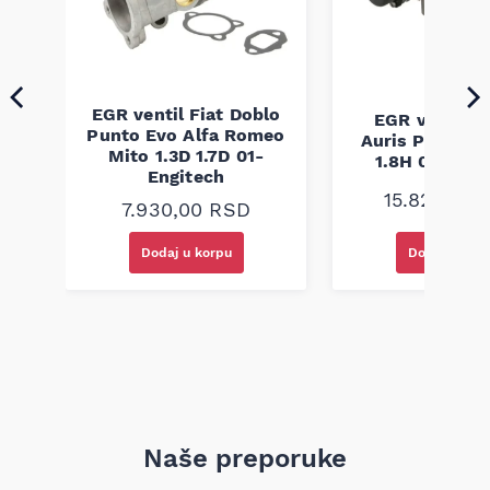
uslovima upotrebe.
EGR ventil Fiat Doblo
EGR ventil T
g
Punto Evo Alfa Romeo
Auris Prius Le
Mito 1.3D 1.7D 01-
1.8H 08- Eng
Engitech
15.820,00
7.930,00
RSD
Dodaj u korpu
Dodaj u kor
Naše preporuke