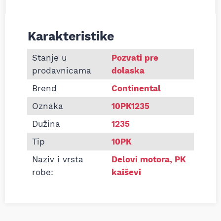
Karakteristike
Informacije o Pk kaiš Continental 10PK1235
Stanje u
Pozvati pre
prodavnicama
dolaska
Brend
Continental
Oznaka
10PK1235
Dužina
1235
Tip
10PK
Naziv i vrsta
Delovi motora
,
PK
robe:
kaiševi