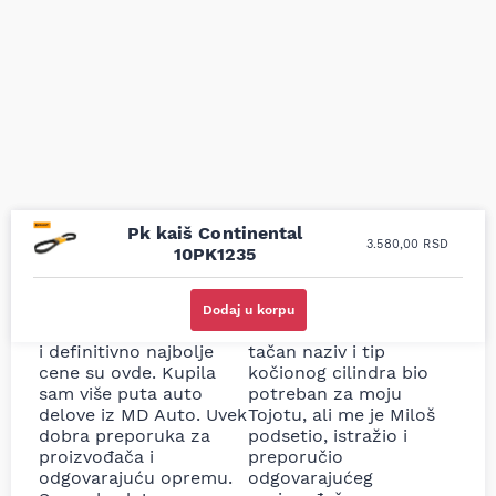
Pk kaiš Continental
3.580,00
RSD
10PK1235
Uporedila sam sve
Odlična usluga i
moguće online
ljubazni prodavci.
Dodaj u korpu
prodavnice auto delova
Nisam bio siguran koji je
i definitivno najbolje
tačan naziv i tip
cene su ovde. Kupila
kočionog cilindra bio
sam više puta auto
potreban za moju
delove iz MD Auto. Uvek
Tojotu, ali me je Miloš
dobra preporuka za
podsetio, istražio i
proizvođača i
preporučio
odgovarajuću opremu.
odgovarajućeg