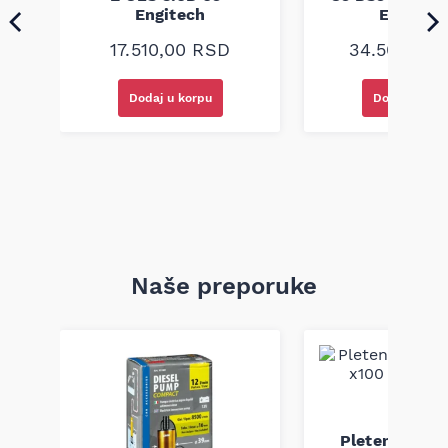
Engitech
Engitec
17.510,00
RSD
34.500,00
Dodaj u korpu
Dodaj u kor
Naše preporuke
Pletenica au