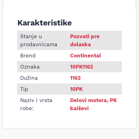
Karakteristike
Informacije o Pk kaiš Continental 10PK1162
Stanje u
Pozvati pre
prodavnicama
dolaska
Brend
Continental
Oznaka
10PK1162
Dužina
1162
Tip
10PK
Naziv i vrsta
Delovi motora
,
PK
robe:
kaiševi