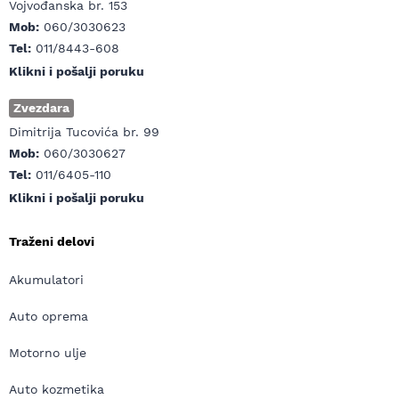
Vojvođanska br. 153
Mob:
060/3030623
Tel:
011/8443-608
Klikni i pošalji poruku
Zvezdara
Dimitrija Tucovića br. 99
Mob:
060/3030627
Tel:
011/6405-110
Klikni i pošalji poruku
Traženi delovi
Akumulatori
Auto oprema
Motorno ulje
Auto kozmetika