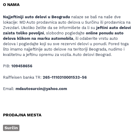
O NAMA
Najjeftiniji auto delovi u Beogradu
nalaze se baš na naše dve
lokacije: MD Auto prodavnica auto delova u Surčinu ili prodavnica na
Zvezdari. Ukoliko želite da se informišete da li su
jeftini auto delovi
zaista toliko povoljni
, slobodno pogledajte
online ponudu auto
delova klikom na marku automobila
, ili odaberite vrstu auto
delova i pogledajte koji su sve rezervni delovi u ponudi. Pored toga
što imamo najjeftinije auto delove na teritoriji Beograda, nudimo i
kvalitetnu a jeftinu opremu za vozila. Auto delovi Beograd.
PIB:
109458656
Raiffeisen banka TR:
265-1110310001533-56
Email:
mdautosurcin@yahoo.com
PRODAJNA MESTA
Surčin