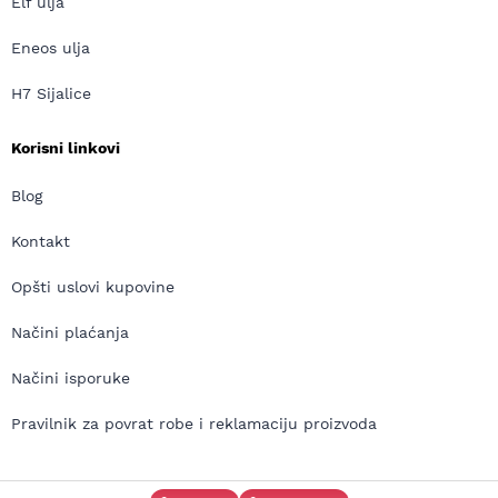
Elf ulja
Eneos ulja
H7 Sijalice
Korisni linkovi
Blog
Kontakt
Opšti uslovi kupovine
Načini plaćanja
Načini isporuke
Pravilnik za povrat robe i reklamaciju proizvoda