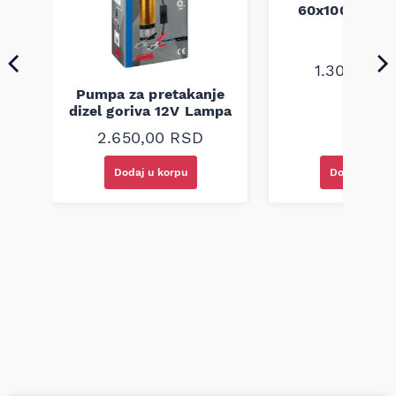
a
60x100 unive
1.300,00
R
Pumpa za pretakanje
dizel goriva 12V Lampa
2.650,00
RSD
Dodaj u korpu
Dodaj u kor