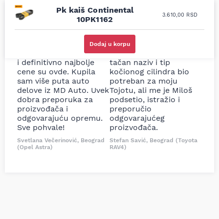
Pk kaiš Continental
3.610,00
RSD
10PK1162
Uporedila sam sve
Odlična usluga i
moguće online
ljubazni prodavci.
Dodaj u korpu
prodavnice auto delova
Nisam bio siguran koji je
i definitivno najbolje
tačan naziv i tip
cene su ovde. Kupila
kočionog cilindra bio
sam više puta auto
potreban za moju
delove iz MD Auto. Uvek
Tojotu, ali me je Miloš
dobra preporuka za
podsetio, istražio i
proizvođača i
preporučio
odgovarajuću opremu.
odgovarajućeg
Sve pohvale!
proizvođača.
Svetlana Večerinović, Beograd
Stefan Savić, Beograd (Toyota
(Opel Astra)
RAV4)