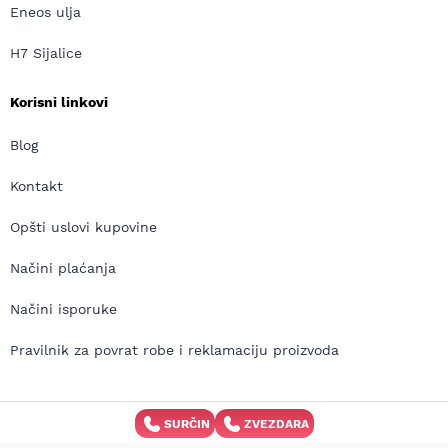
Eneos ulja
H7 Sijalice
Korisni linkovi
Blog
Kontakt
Opšti uslovi kupovine
Načini plaćanja
Načini isporuke
Pravilnik za povrat robe i reklamaciju proizvoda
SURČIN
ZVEZDARA
Copyright © MD Auto 2026 | Izrada internet prodavnice:
Avokado.rs