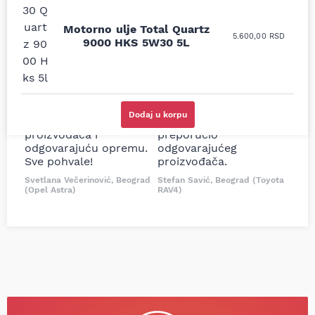
Uporedila sam sve
Odlična usluga i
Motorno ulje Total Quartz
5.600,00
RSD
moguće online
ljubazni prodavci.
9000 HKS 5W30 5L
prodavnice auto delova
Nisam bio siguran koji je
i definitivno najbolje
tačan naziv i tip
cene su ovde. Kupila
kočionog cilindra bio
sam više puta auto
potreban za moju
delove iz MD Auto. Uvek
Tojotu, ali me je Miloš
Dodaj u korpu
dobra preporuka za
podsetio, istražio i
proizvođača i
preporučio
odgovarajuću opremu.
odgovarajućeg
Sve pohvale!
proizvođača.
Svetlana Večerinović, Beograd
Stefan Savić, Beograd (Toyota
(Opel Astra)
RAV4)