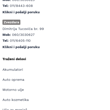
Tel:
011/8443-608
Klikni i pošalji poruku
Zvezdara
Dimitrija Tucovića br. 99
Mob:
060/3030627
Tel:
011/6405-110
Klikni i pošalji poruku
Traženi delovi
Akumulatori
Auto oprema
Motorno ulje
Auto kozmetika
Ulje za menjač