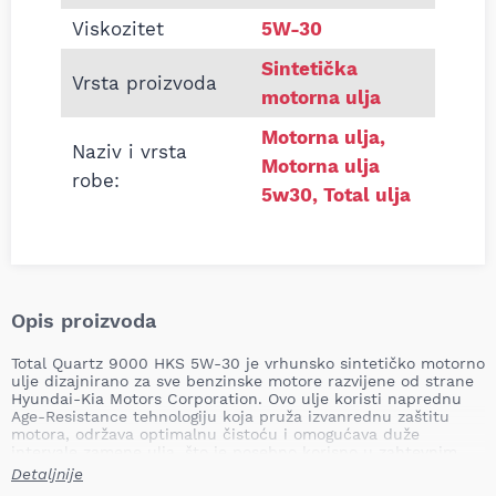
Viskozitet
5W-30
Sintetička
Vrsta proizvoda
motorna ulja
Motorna ulja
,
Naziv i vrsta
Motorna ulja
robe:
5w30
,
Total ulja
Opis proizvoda
Total Quartz 9000 HKS 5W-30 je vrhunsko sintetičko motorno
ulje dizajnirano za sve benzinske motore razvijene od strane
Hyundai-Kia Motors Corporation. Ovo ulje koristi naprednu
Age-Resistance tehnologiju koja pruža izvanrednu zaštitu
motora, održava optimalnu čistoću i omogućava duže
intervale zamene ulja, što je posebno korisno u zahtevnim
uslovima vožnje.
Detaljnije