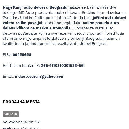
Najjeftiniji auto delovi u Beogradu
nalaze se baš na naše dve
lokacije: MD Auto prodavnica auto delova u Surčinu ili prodavnica na
Zvezdari. Ukoliko želite da se informišete da li su
jeftini auto delovi
zaista toliko povoljni
, slobodno pogledajte
online ponudu auto
delova klikom na marku automobila
, ili odaberite vrstu auto
delova i pogledajte koji su sve rezervni delovi u ponudi. Pored toga
što imamo najjeftinije auto delove na teritoriji Beograda, nudimo i
kvalitetnu a jeftinu opremu za vozila. Auto delovi Beograd.
PIB:
109458656
Raiffeisen banka TR:
265-1110310001533-56
Email:
mdautosurcin@yahoo.com
PRODAJNA MESTA
Surčin
Vojvođanska br. 153
Mob:
060/3030623