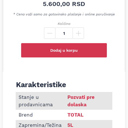
5.600,00
RSD
* Cena važi samo za gotovinsko plaćanje i online poručivanje
Količina
Dodaj u korpu
Karakteristike
Informacije o Motorno ulje Total Quartz 9000 HK
Stanje u
Pozvati pre
prodavnicama
dolaska
Brend
TOTAL
Zapremina/Težina
5L