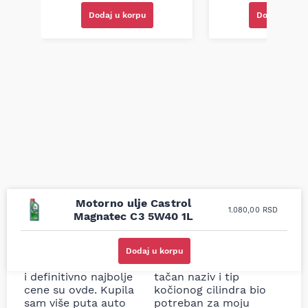
Dodaj u korpu
Dodaj u kor
Motorno ulje Castrol
1.080,00
RSD
Magnatec C3 5W40 1L
Uporedila sam sve
Odlična usluga i
moguće online
ljubazni prodavci.
Dodaj u korpu
prodavnice auto delova
Nisam bio siguran koji je
i definitivno najbolje
tačan naziv i tip
cene su ovde. Kupila
kočionog cilindra bio
sam više puta auto
potreban za moju