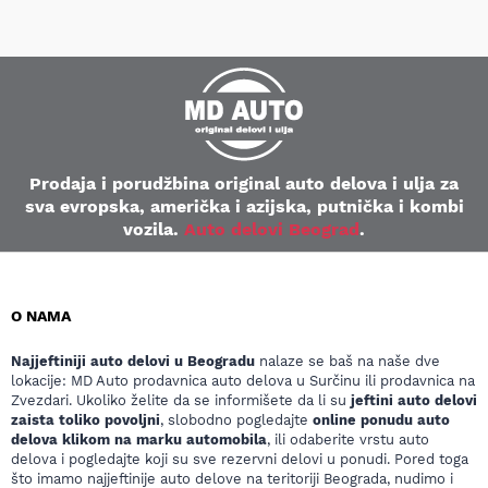
Prodaja i porudžbina original auto delova i ulja za
sva evropska, američka i azijska, putnička i kombi
vozila.
Auto delovi Beograd
.
O NAMA
Najjeftiniji auto delovi u Beogradu
nalaze se baš na naše dve
lokacije: MD Auto prodavnica auto delova u Surčinu ili prodavnica na
Zvezdari. Ukoliko želite da se informišete da li su
jeftini auto delovi
zaista toliko povoljni
, slobodno pogledajte
online ponudu auto
delova klikom na marku automobila
, ili odaberite vrstu auto
delova i pogledajte koji su sve rezervni delovi u ponudi. Pored toga
što imamo najjeftinije auto delove na teritoriji Beograda, nudimo i