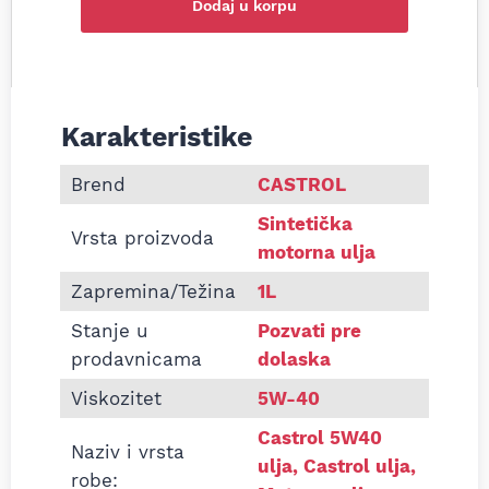
Dodaj u korpu
Karakteristike
Informacije o Motorno ulje Castrol Magnatec C3 
Brend
CASTROL
Sintetička
Vrsta proizvoda
motorna ulja
Zapremina/Težina
1L
Stanje u
Pozvati pre
prodavnicama
dolaska
Viskozitet
5W-40
Castrol 5W40
Naziv i vrsta
ulja
,
Castrol ulja
,
robe: