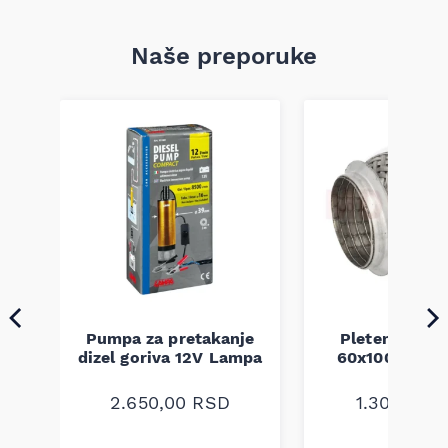
Naše preporuke
Pumpa za pretakanje
Pletenica au
a
dizel goriva 12V Lampa
60x100 unive
2.650,00
RSD
1.300,00
R