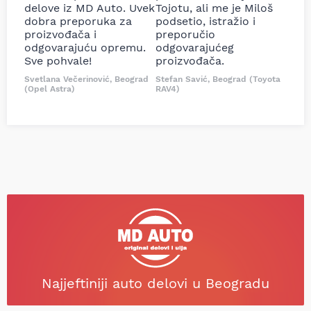
delove iz MD Auto. Uvek
Tojotu, ali me je Miloš
dobra preporuka za
podsetio, istražio i
proizvođača i
preporučio
odgovarajuću opremu.
odgovarajućeg
Sve pohvale!
proizvođača.
Svetlana Večerinović, Beograd
Stefan Savić, Beograd (Toyota
(Opel Astra)
RAV4)
Najjeftiniji auto delovi u Beogradu