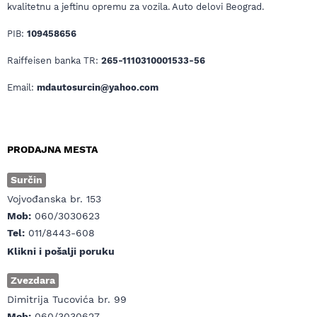
kvalitetnu a jeftinu opremu za vozila. Auto delovi Beograd.
PIB:
109458656
Raiffeisen banka TR:
265-1110310001533-56
Email:
mdautosurcin@yahoo.com
PRODAJNA MESTA
Surčin
Vojvođanska br. 153
Mob:
060/3030623
Tel:
011/8443-608
Klikni i pošalji poruku
Zvezdara
Dimitrija Tucovića br. 99
Mob:
060/3030627