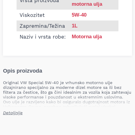
Vrsta proizvoda
motorna ulja
Viskozitet
5W-40
Zapremina/Težina
1L
Naziv i vrsta robe:
Motorna ulja
Opis proizvoda
Original VW Special 5W-40 je vrhunsko motorno ulje
dizajnirano specijalno za moderne dizel motore sa ili bez
filtera za čestice, što ga čini idealnim za vozila koja zahtevaju
visoke performanse i pouzdanost u ekstremnim uslovima.
Ovo ulje je razvijeno kako bi osiguralo dugotrajnost motora iz
Volkswagen Grupe, posebno zahvaljujući svojoj visokoj
termalnoj otpornosti i niskom radu pumpe.
Detaljnije
Primena
Original VW Special 5W-40 je posebno preporučeno za vozila