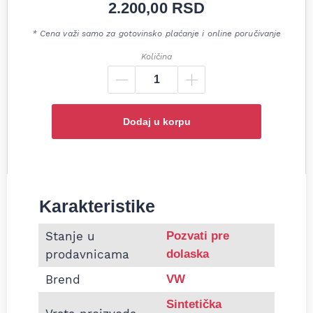
2.200,00
RSD
* Cena važi samo za gotovinsko plaćanje i online poručivanje
Količina
Dodaj u korpu
Karakteristike
Informacije o Motorno ulje original VW Special 5W
Stanje u
Pozvati pre
prodavnicama
dolaska
Brend
VW
Sintetička