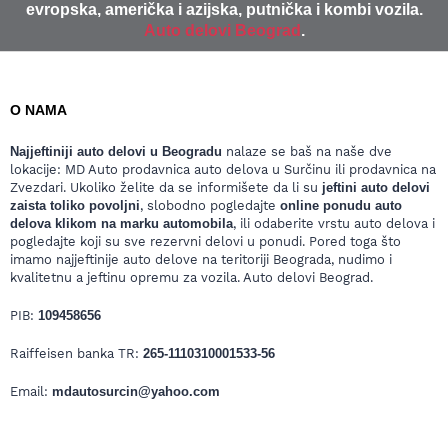
evropska, američka i azijska, putnička i kombi vozila.
Auto delovi Beograd
.
O NAMA
Najjeftiniji auto delovi u Beogradu
nalaze se baš na naše dve
lokacije: MD Auto prodavnica auto delova u Surčinu ili prodavnica na
Zvezdari. Ukoliko želite da se informišete da li su
jeftini auto delovi
zaista toliko povoljni
, slobodno pogledajte
online ponudu auto
delova klikom na marku automobila
, ili odaberite vrstu auto delova i
pogledajte koji su sve rezervni delovi u ponudi. Pored toga što
imamo najjeftinije auto delove na teritoriji Beograda, nudimo i
kvalitetnu a jeftinu opremu za vozila. Auto delovi Beograd.
PIB:
109458656
Raiffeisen banka TR:
265-1110310001533-56
Email:
mdautosurcin@yahoo.com