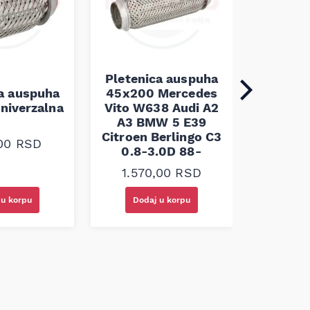
Pletenica auspuha
ca auspuha
45x200 Mercedes
Pleten
niverzalna
Vito W638 Audi A2
60x100 
A3 BMW 5 E39
Citroen Berlingo C3
,00
RSD
1.30
0.8-3.0D 88-
1.570,00
RSD
 u korpu
Dodaj u korpu
Doda