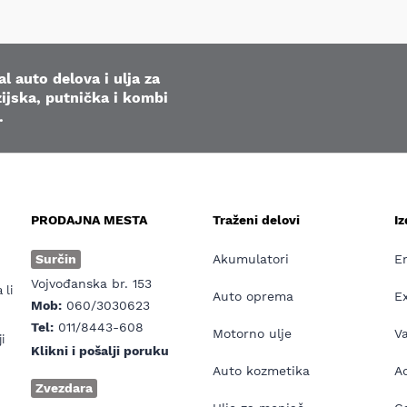
l auto delova i ulja za
ijska, putnička i kombi
.
PRODAJNA MESTA
Traženi delovi
I
e
Surčin
Akumulatori
E
Vojvođanska br. 153
 li
Auto oprema
E
Mob:
060/3030623
Tel:
011/8443-608
Motorno ulje
V
i
Klikni i pošalji poruku
Auto kozmetika
Ad
Zvezdara