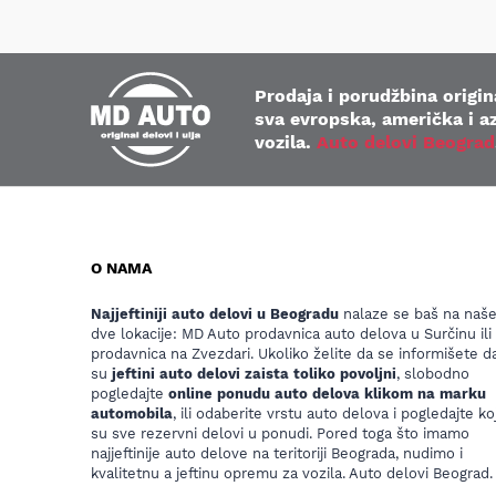
Prodaja i porudžbina origina
sva evropska, američka i az
vozila.
Auto delovi Beograd
O NAMA
Najjeftiniji auto delovi u Beogradu
nalaze se baš na naš
dve lokacije: MD Auto prodavnica auto delova u Surčinu ili
prodavnica na Zvezdari. Ukoliko želite da se informišete da
su
jeftini auto delovi zaista toliko povoljni
, slobodno
pogledajte
online ponudu auto delova klikom na marku
automobila
, ili odaberite vrstu auto delova i pogledajte koj
su sve rezervni delovi u ponudi. Pored toga što imamo
najjeftinije auto delove na teritoriji Beograda, nudimo i
kvalitetnu a jeftinu opremu za vozila. Auto delovi Beograd.