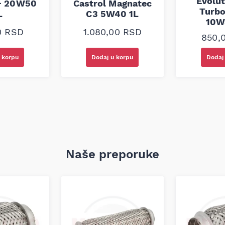
Evolut
+ 20W50
Castrol Magnatec
Turbo
L
C3 5W40 1L
10W
0
RSD
1.080,00
RSD
850,
 korpu
Dodaj u korpu
Dodaj
aštitu motora, smanjujući
. Njegova formula omogućava
CO2 i pomažući u očuvanju
 da ispuni najnovije tehničke
ajući visok nivo zaštite i
zvođača vozila i prilagođeno
Naše preporuke
etičkim ili mineralnim uljima.
om vozila.
e ulja, pružajući dovoljnu
iko pakovanje omogućava
ći vrhunsku zaštitu i