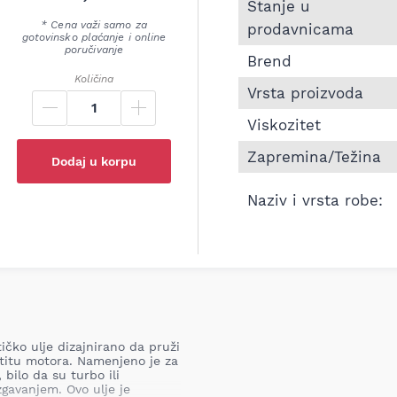
Informacije o Motorno
Stanje u
* Cena važi samo za
prodavnicama
gotovinsko plaćanje i online
poručivanje
Brend
Količina
Vrsta proizvoda
Viskozitet
Zapremina/Težina
Dodaj u korpu
Naziv i vrsta robe:
čko ulje dizajnirano da pruži
titu motora. Namenjeno je za
 bilo da su turbo ili
zgavanjem. Ovo ulje je