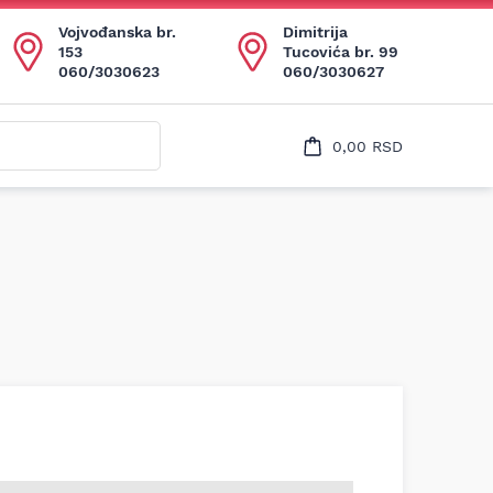
Uspešno ste dodali ovaj proizvod u vašu korpu.
Vojvođanska br.
Dimitrija
153
Tucovića br. 99
060/3030623
060/3030627
0,00
RSD