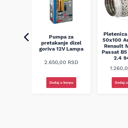
Pletenica
auspuha
Pumpa za
50x100 A
30
pretakanje dizel
Renault M
alna
goriva 12V Lampa
Passat B5 
2.4 
0
RSD
2.650,00
RSD
1.260,
korpu
Dodaj u korpu
Dodaj u