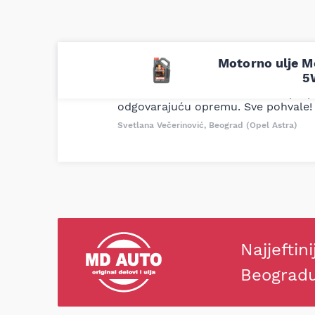
Motorno ulje M
Uporedila sam sve moguće online pr
5
definitivno najbolje cene su ovde. K
delove iz MD Auto. Uvek dobra prep
odgovarajuću opremu. Sve pohvale!
Svetlana Večerinović, Beograd (Opel Astra)
Najjeftini
Beograd