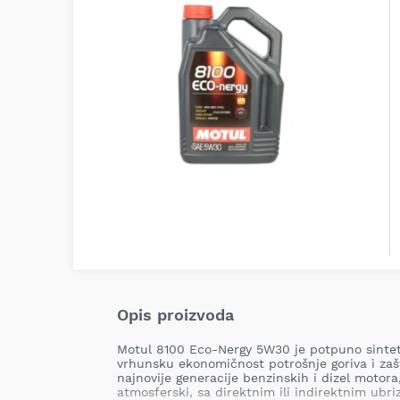
Opis proizvoda
Motul 8100 Eco-Nergy 5W30 je potpuno sinteti
vrhunsku ekonomičnost potrošnje goriva i zaš
najnovije generacije benzinskih i dizel motora,
atmosferski, sa direktnim ili indirektnim ubri