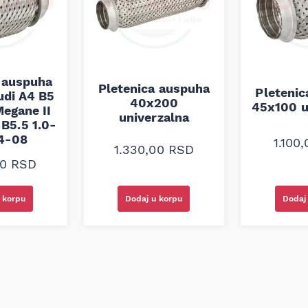
 auspuha
Pletenica auspuha
Pleteni
udi A4 B5
40x200
45x100 u
egane II
univerzalna
B5.5 1.0-
94-08
1.100
1.330,00
RSD
00
RSD
 korpu
Dodaj u korpu
Dodaj