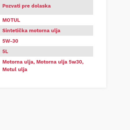
 ulje Motul 8100 Eco-Nergy 5W30 5L
Pozvati pre dolaska
MOTUL
Sintetička motorna ulja
5W-30
5L
Motorna ulja
,
Motorna ulja 5w30
,
Motul ulja