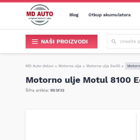
Blog
Otkup akumulatora
Unesite poja
NAŠI PROIZVODI
Sredstva za održavanje i popravku
MD Auto delovi
»
Motorna ulja
»
Motorna ulja 5w30
»
Motorn
Motorno ulje Motul 8100 
Šifra artikla:
9D3F32