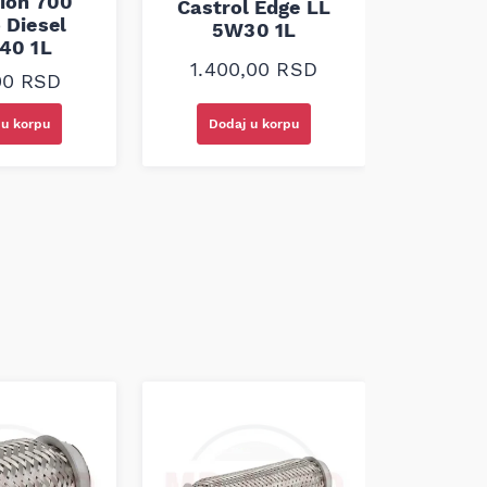
ion 700
Castrol Edge LL
Trium
 Diesel
5W30 1L
40 1L
1.400,00
RSD
650
00
RSD
 u korpu
Dodaj u korpu
Doda