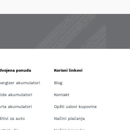
zdvojena ponuda
Korisni linkovi
nergizer akumulatori
Blog
xide akumulatori
Kontakt
arta akumulatori
Opšti uslovi kupovine
itivi za auto
Načini plaćanja