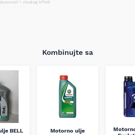
iskoznosti i visokog HTHS
njenje trenja.
re koji zahtevaju „Fuel
li A5/B5. Kompatibilno je sa
ći olovni i bezolovni benzin,
uvek se konsultujte sa
Kombinujte sa
445)
445)
TM D4741)
M D97)
 D874)
TM D92)
Motorno
ulje BELL
Motorno ulje