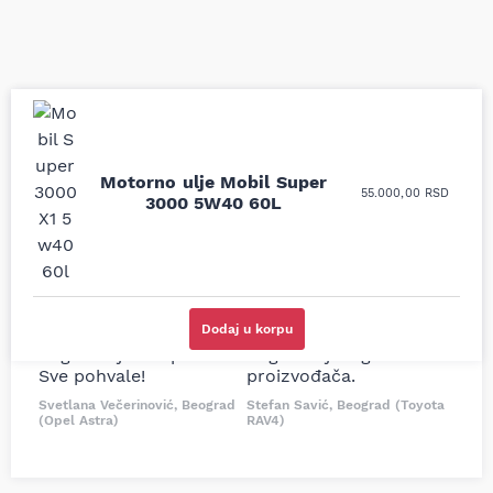
Uporedila sam sve
Odlična usluga i
Motorno ulje Mobil Super
moguće online
ljubazni prodavci.
55.000,00
RSD
3000 5W40 60L
prodavnice auto delova
Nisam bio siguran koji je
i definitivno najbolje
tačan naziv i tip
cene su ovde. Kupila
kočionog cilindra bio
sam više puta auto
potreban za moju
delove iz MD Auto. Uvek
Tojotu, ali me je Miloš
dobra preporuka za
podsetio, istražio i
Dodaj u korpu
proizvođača i
preporučio
odgovarajuću opremu.
odgovarajućeg
Sve pohvale!
proizvođača.
Svetlana Večerinović, Beograd
Stefan Savić, Beograd (Toyota
(Opel Astra)
RAV4)