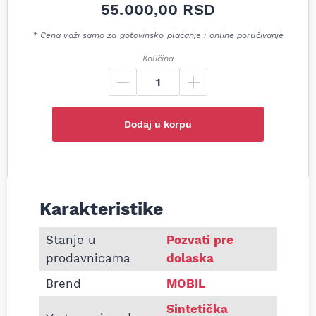
55.000,00
RSD
* Cena važi samo za gotovinsko plaćanje i online poručivanje
Količina
Dodaj u korpu
Karakteristike
Informacije o Motorno ulje Mobil Super 3000 5W
Stanje u
Pozvati pre
prodavnicama
dolaska
Brend
MOBIL
Sintetička