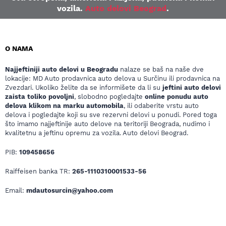
vozila.
Auto delovi Beograd
.
O NAMA
Najjeftiniji auto delovi u Beogradu
nalaze se baš na naše dve
lokacije: MD Auto prodavnica auto delova u Surčinu ili prodavnica na
Zvezdari. Ukoliko želite da se informišete da li su
jeftini auto delovi
zaista toliko povoljni
, slobodno pogledajte
online ponudu auto
delova klikom na marku automobila
, ili odaberite vrstu auto
delova i pogledajte koji su sve rezervni delovi u ponudi. Pored toga
što imamo najjeftinije auto delove na teritoriji Beograda, nudimo i
kvalitetnu a jeftinu opremu za vozila. Auto delovi Beograd.
PIB:
109458656
Raiffeisen banka TR:
265-1110310001533-56
Email:
mdautosurcin@yahoo.com