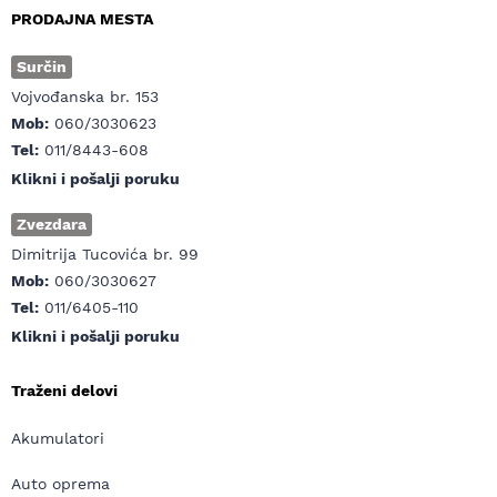
PRODAJNA MESTA
Surčin
Vojvođanska br. 153
Mob:
060/3030623
Tel:
011/8443-608
Klikni i pošalji poruku
Zvezdara
Dimitrija Tucovića br. 99
Mob:
060/3030627
Tel:
011/6405-110
Klikni i pošalji poruku
Traženi delovi
Akumulatori
Auto oprema