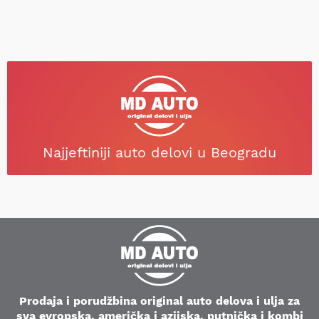
Najjeftiniji auto delovi u Beogradu
Prodaja i porudžbina original auto delova i ulja za
sva evropska, američka i azijska, putnička i kombi