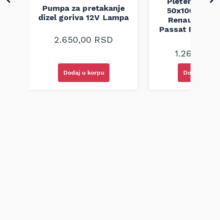
Pletenica au
Pumpa za pretakanje
50x100 Audi 
a
dizel goriva 12V Lampa
Renault Mega
Passat B5 B5.5 
94-08
2.650,00
RSD
1.260,00
R
Dodaj u korpu
Dodaj u kor