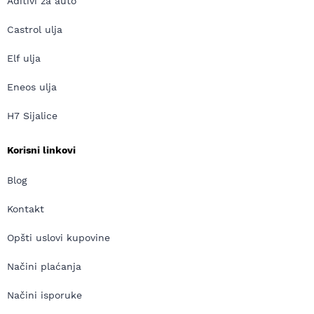
Aditivi za auto
Castrol ulja
Elf ulja
Eneos ulja
H7 Sijalice
Korisni linkovi
Blog
Kontakt
Opšti uslovi kupovine
Načini plaćanja
Načini isporuke