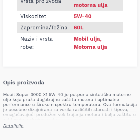
Vrsta proizvoda
motorna ulja
Viskozitet
5W-40
Zapremina/Težina
60L
Naziv i vrsta
Mobil ulja
,
robe:
Motorna ulja
Opis proizvoda
Mobil Super 3000 X1 5W-40 je potpuno sintetičko motorno
ulje koje pruža dugotrajnu zaštitu motora i optimalne
performanse u širokom spektru temperatura. Ova formulacija
je posebno dizajnirana za vozila različitih starosti i tipova,
omogućavajući produžen vek trajanja motora i bolju zaštitu u
zahtevnim uslovima rada.
Detaljnije
Primena
Mobil Super 3000 X1 5W-40 je idealan izbor za širok spektar