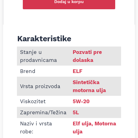
Dodaj u korpu
Karakteristike
Informacije o Motorno ulje Elf Evolution Fulltech
Stanje u
Pozvati pre
prodavnicama
dolaska
Brend
ELF
Sintetička
Vrsta proizvoda
motorna ulja
Viskozitet
5W-20
Zapremina/Težina
5L
Naziv i vrsta
Elf ulja
,
Motorna
robe:
ulja