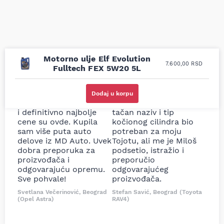
Motorno ulje Elf Evolution
7.600,00
RSD
Fulltech FEX 5W20 5L
Uporedila sam sve
Odlična usluga i
moguće online
ljubazni prodavci.
Dodaj u korpu
prodavnice auto delova
Nisam bio siguran koji je
i definitivno najbolje
tačan naziv i tip
cene su ovde. Kupila
kočionog cilindra bio
sam više puta auto
potreban za moju
delove iz MD Auto. Uvek
Tojotu, ali me je Miloš
dobra preporuka za
podsetio, istražio i
proizvođača i
preporučio
odgovarajuću opremu.
odgovarajućeg
Sve pohvale!
proizvođača.
Svetlana Večerinović, Beograd
Stefan Savić, Beograd (Toyota
(Opel Astra)
RAV4)