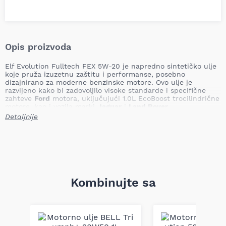
Opis proizvoda
Elf Evolution Fulltech FEX 5W-20 je napredno sintetičko ulje
koje pruža izuzetnu zaštitu i performanse, posebno
dizajnirano za moderne benzinske motore. Ovo ulje je
razvijeno kako bi zadovoljilo visoke standarde i specifične
zahteve
Ford
motora, uključujući 1.0L EcoBoost trocilindrične
motore, kao i vozila marki
Jaguar
i
Land Rover
.
Detaljnije
Primena
Elf Evolution Fulltech FEX 5W-20 je idealno za vozila
opremljena Ford benzinskim motorima, osim modela kao što
su Ford Ka, Focus ST i Focus RS. Namenjeno je motorima koji
zahtevaju ulje sa niskim sadržajem fosfora, čime se
optimizuje rad katalizatora i produžava njihov vek trajanja.
Ovo ulje je pogodno za sve uslove vožnje, uključujući sportski
Kombinujte sa
stil vožnje i vožnju na visokim obrtajima, osiguravajući
optimalne performanse tokom cele godine.
Tehničke specifikacije
Viskozitet
: SAE 5W-20