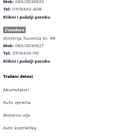
Mob:
060/3030623
Tel:
011/8443-608
Klikni i pošalji poruku
Zvezdara
Dimitrija Tucovića br. 99
Mob:
060/3030627
Tel:
011/6405-110
Klikni i pošalji poruku
Traženi delovi
Akumulatori
Auto oprema
Motorno ulje
Auto kozmetika