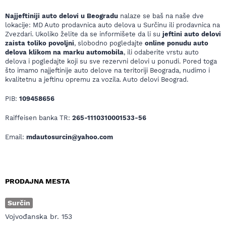
Najjeftiniji auto delovi u Beogradu
nalaze se baš na naše dve
lokacije: MD Auto prodavnica auto delova u Surčinu ili prodavnica na
Zvezdari. Ukoliko želite da se informišete da li su
jeftini auto delovi
zaista toliko povoljni
, slobodno pogledajte
online ponudu auto
delova klikom na marku automobila
, ili odaberite vrstu auto
delova i pogledajte koji su sve rezervni delovi u ponudi. Pored toga
što imamo najjeftinije auto delove na teritoriji Beograda, nudimo i
kvalitetnu a jeftinu opremu za vozila. Auto delovi Beograd.
PIB:
109458656
Raiffeisen banka TR:
265-1110310001533-56
Email:
mdautosurcin@yahoo.com
PRODAJNA MESTA
Surčin
Vojvođanska br. 153