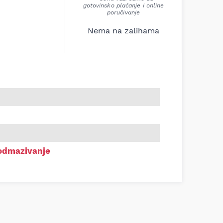
gotovinsko plaćanje i online
poručivanje
Nema na zalihama
odmazivanje