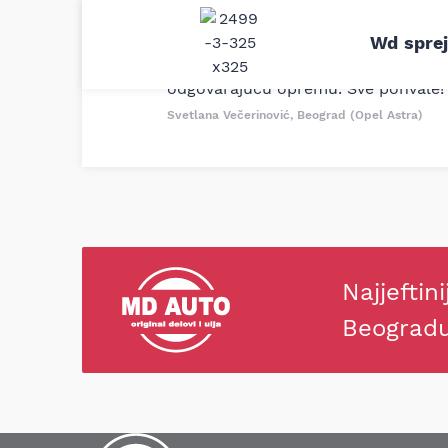
Uporedila sam sve moguće online pr
Wd spre
definitivno najbolje cene su ovde. K
delove iz MD Auto. Uvek dobra prep
odgovarajuću opremu. Sve pohvale!
Svetlana Večerinović, Beograd (Opel Astra)
Najjeftini
Beograd