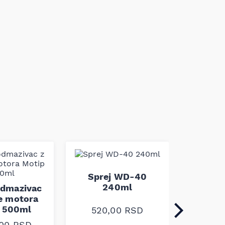
Sprej WD-40
Spre
240ml
1
odmazivac
ce motora
 500ml
520,00
RSD
450
,00
RSD