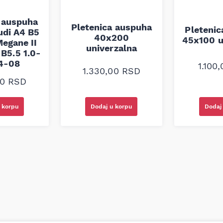
 auspuha
Pletenica auspuha
Pleteni
udi A4 B5
40x200
45x100 u
egane II
univerzalna
B5.5 1.0-
94-08
1.100
1.330,00
RSD
00
RSD
 korpu
Dodaj u korpu
Dodaj