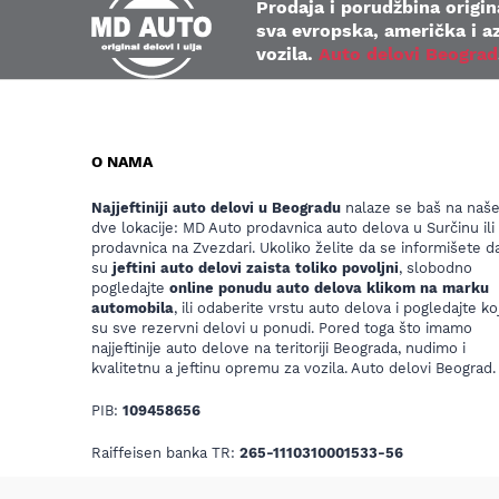
Prodaja i porudžbina origina
sva evropska, američka i az
vozila.
Auto delovi Beograd
O NAMA
Najjeftiniji auto delovi u Beogradu
nalaze se baš na naš
dve lokacije: MD Auto prodavnica auto delova u Surčinu ili
prodavnica na Zvezdari. Ukoliko želite da se informišete da
su
jeftini auto delovi zaista toliko povoljni
, slobodno
pogledajte
online ponudu auto delova klikom na marku
automobila
, ili odaberite vrstu auto delova i pogledajte koj
su sve rezervni delovi u ponudi. Pored toga što imamo
najjeftinije auto delove na teritoriji Beograda, nudimo i
kvalitetnu a jeftinu opremu za vozila. Auto delovi Beograd.
PIB:
109458656
Raiffeisen banka TR:
265-1110310001533-56
Email:
mdautosurcin@yahoo.com