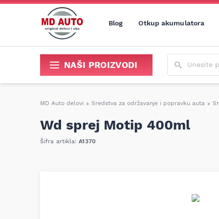
Blog
Otkup akumulatora
Unesite poja
NAŠI PROIZVODI
Sredstva za održavanje i popravku
MD Auto delovi
»
Sredstva za održavanje i popravku auta
»
Sr
Wd sprej Motip 400ml
Šifra artikla:
A1370