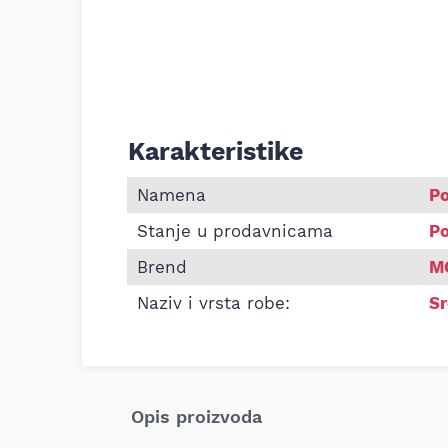
Karakteristike
Informacije o Wd sprej Motip 400ml
Namena
P
Stanje u prodavnicama
Po
Brend
M
Naziv i vrsta robe:
Sr
Opis proizvoda