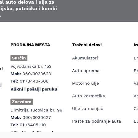
l auto delova i ulja za
ijska, putnička i kombi
.
PRODAJNA MESTA
Traženi delovi
I
e
Surčin
Akumulatori
E
Vojvođanska br. 153
 li
Auto oprema
E
Mob:
060/3030623
Tel:
011/8443-608
Motorno ulje
V
i
Klikni i pošalji poruku
Auto kozmetika
Ad
Zvezdara
Ulje za menjač
Ca
Dimitrija Tucovića br. 99
Mob:
060/3030627
Paste za poliranje auta
El
Tel:
011/6405-110
Klikni i pošalji poruku
Antifriz
E