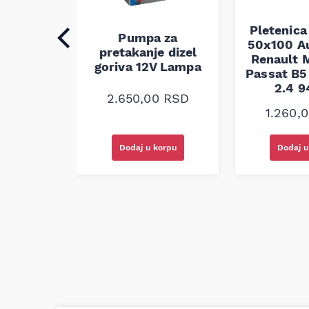
Pletenica
auspuha
Pumpa za
50x100 A
30
pretakanje dizel
Renault M
alna
goriva 12V Lampa
Passat B5 
2.4 
0
RSD
2.650,00
RSD
1.260,
korpu
Dodaj u korpu
Dodaj u