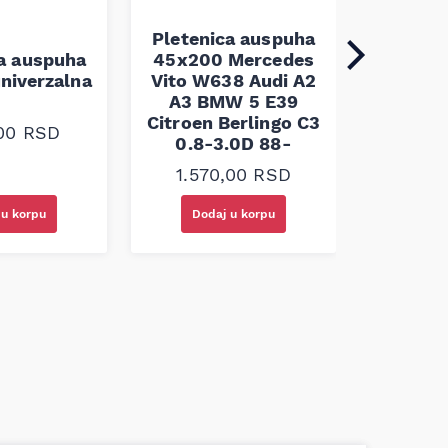
Pletenica auspuha
ca auspuha
45x200 Mercedes
Pleten
niverzalna
Vito W638 Audi A2
60x100 
A3 BMW 5 E39
Citroen Berlingo C3
,00
RSD
1.30
0.8-3.0D 88-
1.570,00
RSD
 u korpu
Dodaj u korpu
Doda