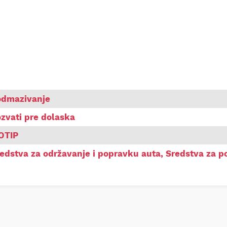
odmazivanje
zvati pre dolaska
OTIP
edstva za održavanje i popravku auta
,
Sredstva za p