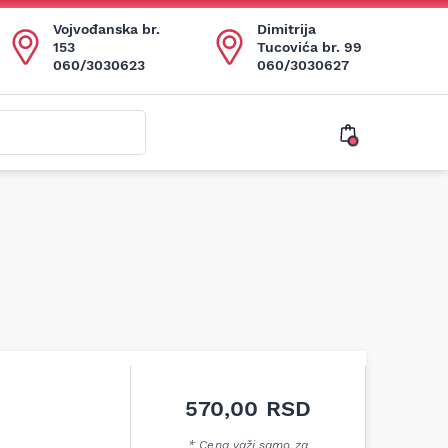
Vojvođanska br.
Dimitrija
153
Tucovića br. 99
060/3030623
060/3030627
570,00
RSD
* Cena važi samo za