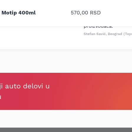
odavnice auto delova i
Odlična usluga i ljub
j Motip 400ml
570,00
RSD
upila sam više puta auto
tačan naziv i tip koč
oruka za proizvođača i
ali me je Miloš podse
proizvođača.
Stefan Savić, Beograd (Toy
ji auto delovi u
u