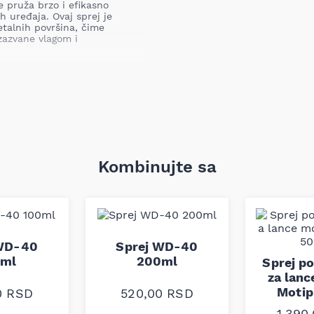
 pruža brzo i efikasno
h uređaja. Ovaj sprej je
etalnih površina, čime
izazvane vlagom i
tu od rđe, podmazivanje,
a mesta, oslobađajući
 i drugih oštećenja izazvanih
a podmazivanje pokretnih
Kombinujte sa
eni mehanizmi, šarke, i sl.
 zaštitni sloj.
ne sa udaljenosti od oko 15-
 WD-40
Sprej WD-40
0ml
200ml
krpom za maksimalnu
Sprej p
za lan
Motip
0
RSD
520,00
RSD
1.390