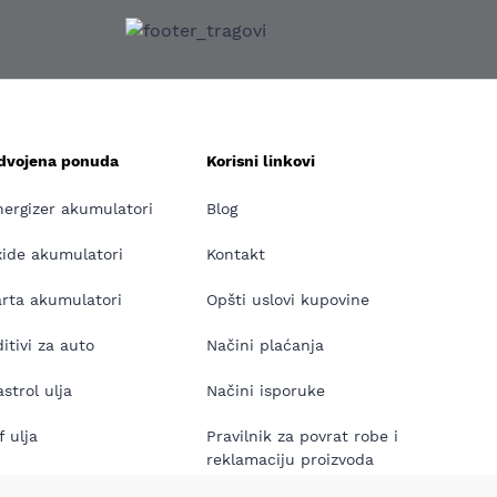
zdvojena ponuda
Korisni linkovi
nergizer akumulatori
Blog
xide akumulatori
Kontakt
arta akumulatori
Opšti uslovi kupovine
itivi za auto
Načini plaćanja
strol ulja
Načini isporuke
f ulja
Pravilnik za povrat robe i
reklamaciju proizvoda
neos ulja