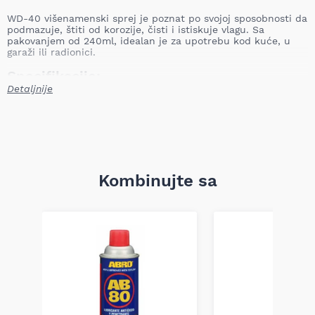
WD-40 višenamenski sprej je poznat po svojoj sposobnosti da
podmazuje, štiti od korozije, čisti i istiskuje vlagu. Sa
pakovanjem od 240ml, idealan je za upotrebu kod kuće, u
garaži ili radionici.
Specifikacije:
Detaljnije
Pakovanje: 240ml
Tip proizvoda: Višenamenski sprej
Sastojci:
Alifatski ugljovodonici: Koriste se za podmazivanje i zaštitu od
korozije.
Kombinujte sa
Naftni destilati: Daju spreju svojstva čišćenja i uklanjanja
masnoće.
Kerozin: Pomaže u istiskivanju vlage i podmazivanju.
Mineralna ulja: Osiguravaju dugotrajnu zaštitu i
podmazivanje.
Parafinski voskovi: Pružaju zaštitni sloj na tretiranim
površinama.
Ključne Karakteristike:
Podmazuje: Smanjuje trenje i habanje na zglobovima,
šarkama, bravama, lancima i alatu, omogućavajući im da rade
glatko i tiho.