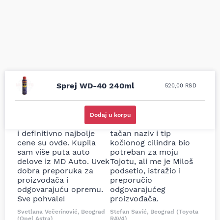
Sprej WD-40 240ml
520,00
RSD
Uporedila sam sve
Odlična usluga i
moguće online
ljubazni prodavci.
Dodaj u korpu
prodavnice auto delova
Nisam bio siguran koji je
i definitivno najbolje
tačan naziv i tip
cene su ovde. Kupila
kočionog cilindra bio
sam više puta auto
potreban za moju
delove iz MD Auto. Uvek
Tojotu, ali me je Miloš
dobra preporuka za
podsetio, istražio i
proizvođača i
preporučio
odgovarajuću opremu.
odgovarajućeg
Sve pohvale!
proizvođača.
Svetlana Večerinović, Beograd
Stefan Savić, Beograd (Toyota
(Opel Astra)
RAV4)