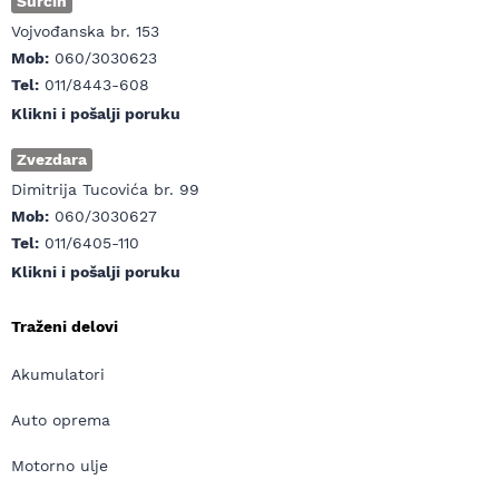
Surčin
Vojvođanska br. 153
Mob:
060/3030623
Tel:
011/8443-608
Klikni i pošalji poruku
Zvezdara
Dimitrija Tucovića br. 99
Mob:
060/3030627
Tel:
011/6405-110
Klikni i pošalji poruku
Traženi delovi
Akumulatori
Auto oprema
Motorno ulje