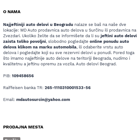
O NAMA
Najjeftiniji auto delovi u Beogradu
nalaze se baš na naše dve
lokacije: MD Auto prodavnica auto delova u Surčinu ili prodavnica na
Zvezdari. Ukoliko želite da se informišete da li su
jeftini auto delovi
zaista toliko povoljni
, slobodno pogledajte
online ponudu auto
delova klikom na marku automobila
, ili odaberite vrstu auto
delova i pogledajte koji su sve rezervni delovi u ponudi. Pored toga
što imamo najjeftinije auto delove na teritoriji Beograda, nudimo i
kvalitetnu a jeftinu opremu za vozila. Auto delovi Beograd.
PIB:
109458656
Raiffeisen banka TR:
265-1110310001533-56
Email:
mdautosurcin@yahoo.com
PRODAJNA MESTA