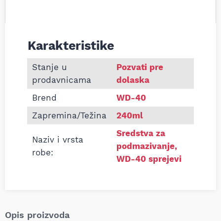
Karakteristike
Informacije o Sprej WD-40 240ml
Stanje u
Pozvati pre
prodavnicama
dolaska
Brend
WD-40
Zapremina/Težina
240ml
Sredstva za
Naziv i vrsta
podmazivanje
,
robe:
WD-40 sprejevi
Opis proizvoda