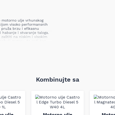
o motorno ulje vrhunskog
cijom visoko performansnih
 pruža brzu i efikasnu
 habanje i stvaranje taloga.
 zaštiti na niskim i visokim
mažući motoru da radi kao
na fluidnost omogućava brzo
turama, čime se smanjuje
mulj i talog, održavajući
Kombinujte sa
anjuje potrošnju ulja,
pod teškim uslovima vožnje.
eđuje pouzdanu zaštitu
ma, smanjujući rizik od
manjuje trenje, što
 radu motora.
o ulje
Motorno ulje
Motor