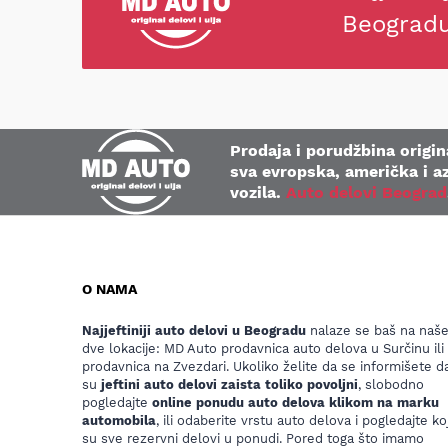
Beograd
Prodaja i porudžbina origina
sva evropska, američka i az
vozila.
Auto delovi Beograd
O NAMA
Najjeftiniji auto delovi u Beogradu
nalaze se baš na naš
dve lokacije: MD Auto prodavnica auto delova u Surčinu ili
prodavnica na Zvezdari. Ukoliko želite da se informišete da
su
jeftini auto delovi zaista toliko povoljni
, slobodno
pogledajte
online ponudu auto delova klikom na marku
automobila
, ili odaberite vrstu auto delova i pogledajte koj
su sve rezervni delovi u ponudi. Pored toga što imamo