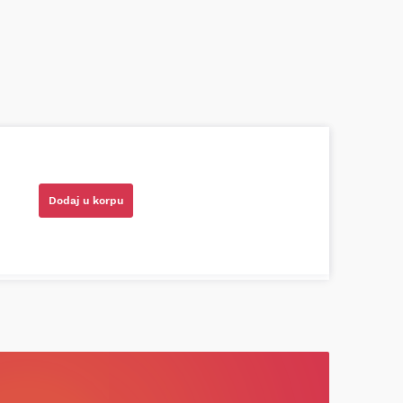
azni prodavci. Nisam bio siguran koji je
ionog cilindra bio potreban za moju Tojotu,
tio, istražio i preporučio odgovarajućeg
Dodaj u korpu
ota RAV4)