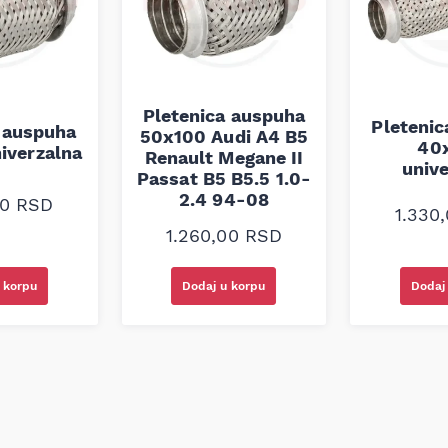
i izvanredne performanse i
novija vozila ili starija
 formula omogućava motorima
a i održavanje čistoće motora
Pletenica auspuha
Pleteni
 auspuha
50x100 Audi A4 B5
40
iverzalna
Renault Megane II
univ
Passat B5 B5.5 1.0-
2.4 94-08
00
RSD
1.330
1.260,00
RSD
 korpu
Dodaj u korpu
Dodaj