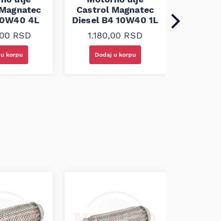
Diese
 Magnatec
Castrol Magnatec
10W40 4L
Diesel B4 10W40 1L
1.38
,00
RSD
1.180,00
RSD
 u korpu
Dodaj u korpu
Doda