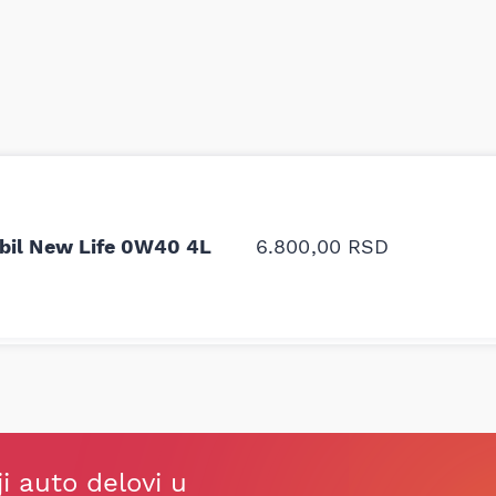
odavnice auto delova i
Odlična usluga i ljub
upila sam više puta auto
tačan naziv i tip koč
oruka za proizvođača i
ali me je Miloš podse
bil New Life 0W40 4L
6.800,00
RSD
proizvođača.
Stefan Savić, Beograd (Toy
ji auto delovi u