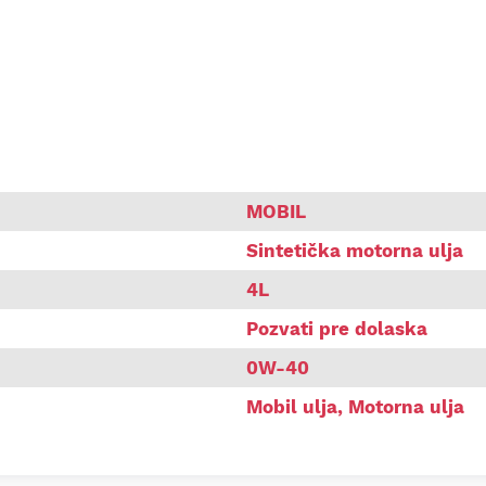
ife 0W40 4L
MOBIL
Sintetička motorna ulja
4L
Pozvati pre dolaska
0W-40
Mobil ulja
,
Motorna ulja