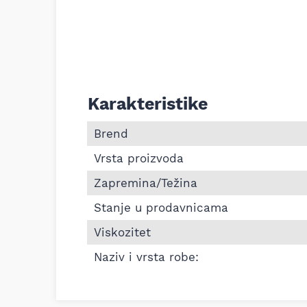
Karakteristike
Informacije o Motorno ulje Mobil New L
Brend
Vrsta proizvoda
Zapremina/Težina
Stanje u prodavnicama
Viskozitet
Naziv i vrsta robe: