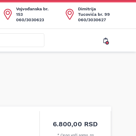
Vojvođanska br.
Dimitrija
153
Tucovića br. 99
060/3030623
060/3030627
6.800,00
RSD
* Cena važi samo za