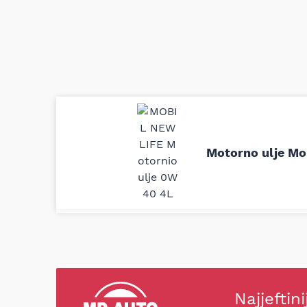
Uporedila sam sve moguće online pr
definitivno najbolje cene su ovde. K
delove iz MD Auto. Uvek dobra prep
Motorno ulje Mo
odgovarajuću opremu. Sve pohvale!
Svetlana Večerinović, Beograd (Opel Astra)
Najjeftini