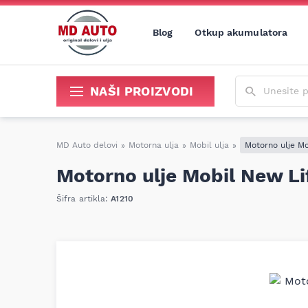
Blog
Otkup akumulatora
Unesite poja
NAŠI PROIZVODI
Sredstva za održavanje i popravku
MD Auto delovi
»
Motorna ulja
»
Mobil ulja
»
Motorno ulje M
Motorno ulje Mobil New L
Šifra artikla:
A1210