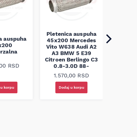
Pletenica auspuha
ca auspuha
45x200 Mercedes
Pleten
x200
Vito W638 Audi A2
45x100 
erzalna
A3 BMW 5 E39
Citroen Berlingo C3
1.10
,00
RSD
0.8-3.0D 88-
1.570,00
RSD
 u korpu
Dodaj u korpu
Doda