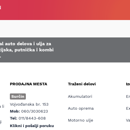
u
l auto delova i ulja za
ijska, putnička i kombi
.
PRODAJNA MESTA
Traženi delovi
I
e
Surčin
Akumulatori
E
Vojvođanska br. 153
 li
Auto oprema
E
Mob:
060/3030623
Tel:
011/8443-608
Motorno ulje
V
i
Klikni i pošalji poruku