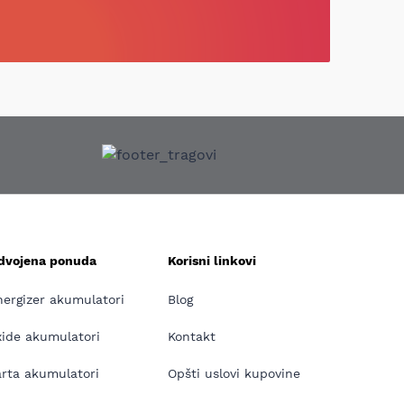
zdvojena ponuda
Korisni linkovi
nergizer akumulatori
Blog
xide akumulatori
Kontakt
arta akumulatori
Opšti uslovi kupovine