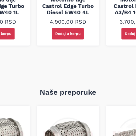
dge Turbo
Castrol Edge Turbo
Castrol
5W40 1L
Diesel 5W40 4L
A3/B4 
00
RSD
4.900,00
RSD
3.700
 korpu
Dodaj u korpu
Dodaj
ozila
Naše preporuke
m²/s
m²/s