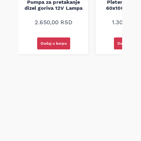
Pumpa za pretakanje
Pletenica au
a
dizel goriva 12V Lampa
60x100 unive
2.650,00
RSD
1.300,00
R
Dodaj u korpu
Dodaj u kor