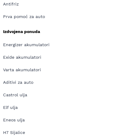
Antifriz
Prva pomoć za auto
Izdvojena ponuda
Energizer akumulatori
Exide akumulatori
Varta akumulatori
Aditivi za auto
Castrol ulja
Elf ulja
Eneos ulja
H7 Sijalice