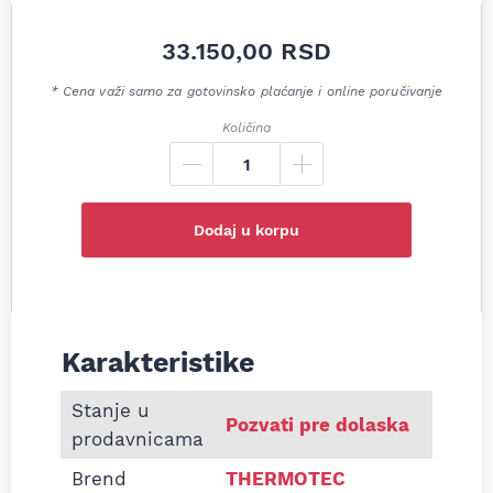
33.150,00
RSD
* Cena važi samo za gotovinsko plaćanje i online poručivanje
Količina
Dodaj u korpu
Karakteristike
Informacije o Kompresor klime Jeep Cherokee Chr
Stanje u
Pozvati pre dolaska
prodavnicama
Brend
THERMOTEC