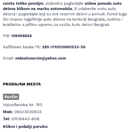
zaista toliko povoljni
, slobodno pogledajte
online ponudu auto
delova klikom na marku automobila
, ili odaberite vrstu auto
delova i pogledajte koji su sve rezervni delovi u ponudi. Pored toga
što imamo najjeftinije auto delove na teritoriji Beograda, nudimo i
kvalitetnu a jeftinu opremu za vozila. Auto delovi Beograd.
PIB:
109458656
Raiffeisen banka TR:
265-1110310001533-56
Email:
mdautosurcin@yahoo.com
PRODAJNA MESTA
Surčin
Vojvođanska br. 153
Mob:
060/3030623
Tel:
011/8443-608
Klikni i pošalji poruku