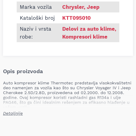
Marka vozila
Chrysler, Jeep
Kataloški broj
KTT095010
Naziv i vrsta
Delovi za auto klime
,
robe:
Kompresori klime
Opis proizvoda
Auto kompresor klime Thermotec predstavlja visokokvalitetni
deo namenjen za vozila kao što su Chrysler Voyager IV i Jeep
Cherokee 2.5D/2.8D, proizvedena od 02.2000. do 12.2008.
godine. Ovaj kompresor koristi rashladni gas R134a i ulje
PAG46, što ga čini idealnim rešenjem za efikasno hlađenje u
vašem vozilu.
Detaljnije
Tip kompresora:
10S20C
Napon:
12.0V
Vrsta rashladne tečnosti:
R134a
Vrsta ulja:
PAG46