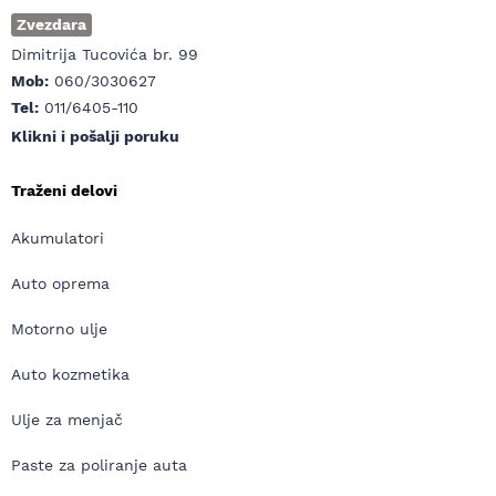
Zvezdara
Dimitrija Tucovića br. 99
Mob:
060/3030627
Tel:
011/6405-110
Klikni i pošalji poruku
Traženi delovi
Akumulatori
Auto oprema
Motorno ulje
Auto kozmetika
Ulje za menjač
Paste za poliranje auta