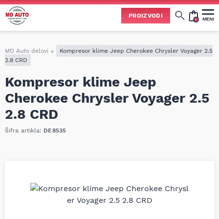
PROIZVODI
MENI
Cene svih vrsta ulja i aditiva trenutno su podložne čestim promenama
usled nestabilne situacije na tržištu i dešavanja na Bliskom istoku.
Zbog učestalih promena nabavnih cena, nije uvek moguće ažurirati cene na sajtu u realnom vremenu.
Molimo vas da pre poručivanja pozovete i proverite trenutno stanje i tačnu cenu.
MD Auto delovi
»
Kompresor klime Jeep Cherokee Chrysler Voyager 2.5
2.8 CRD
Kompresor klime Jeep
Cherokee Chrysler Voyager 2.5
2.8 CRD
Šifra artikla:
DE8535