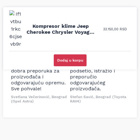
Kompresor klime Jeep
Uporedila sam sve
Odlična usluga i
33.150,00
RSD
Cherokee Chrysler Voyager
moguće online
ljubazni prodavci.
2.5 2.8 CRD
prodavnice auto delova
Nisam bio siguran koji je
i definitivno najbolje
tačan naziv i tip
cene su ovde. Kupila
kočionog cilindra bio
sam više puta auto
potreban za moju
Dodaj u korpu
delove iz MD Auto. Uvek
Tojotu, ali me je Miloš
dobra preporuka za
podsetio, istražio i
proizvođača i
preporučio
odgovarajuću opremu.
odgovarajućeg
Sve pohvale!
proizvođača.
Svetlana Večerinović, Beograd
Stefan Savić, Beograd (Toyota
(Opel Astra)
RAV4)