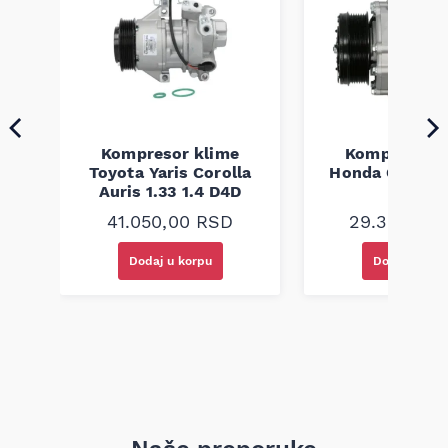
kompatibilnost kompresora po broju šasije (VIN) ili prema
oznaci sa originalnog kompresora, kako bi se osigurao tačan
odabir dela.
Kompresor klime
Kompresor k
zin
Toyota Yaris Corolla
Honda CR-V III
Auris 1.33 1.4 D4D
benzin
41.050,00
RSD
29.350,00
Dodaj u korpu
Dodaj u kor