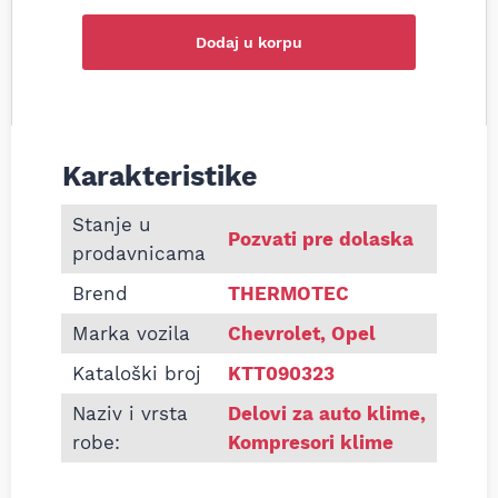
Dodaj u korpu
Karakteristike
Informacije o Kompresor klime Chevrolet Aveo Tra
Stanje u
Pozvati pre dolaska
prodavnicama
Brend
THERMOTEC
Marka vozila
Chevrolet, Opel
Kataloški broj
KTT090323
Naziv i vrsta
Delovi za auto klime
,
robe:
Kompresori klime