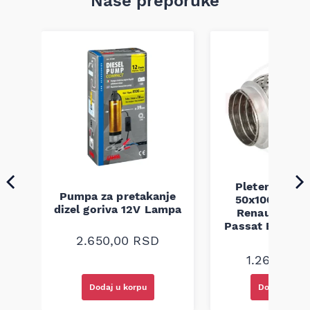
Naše preporuke
Pletenica au
Pumpa za pretakanje
50x100 Audi 
a
dizel goriva 12V Lampa
Renault Mega
Passat B5 B5.5 
94-08
2.650,00
RSD
1.260,00
R
Dodaj u korpu
Dodaj u kor