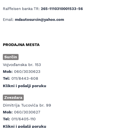
Raiffeisen banka TR:
265-1110310001533-56
Email:
mdautosurcin@yahoo.com
PRODAJNA MESTA
Surčin
Vojvođanska br. 153
Mob:
060/3030623
Tel:
011/8443-608
Klikni i pošalji poruku
Zvezdara
Dimitrija Tucovića br. 99
Mob:
060/3030627
Tel:
011/6405-110
Klikni i pošalji poruku