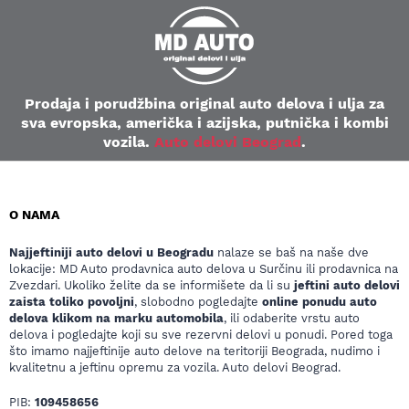
Prodaja i porudžbina original auto delova i ulja za
sva evropska, američka i azijska, putnička i kombi
vozila.
Auto delovi Beograd
.
O NAMA
Najjeftiniji auto delovi u Beogradu
nalaze se baš na naše dve
lokacije: MD Auto prodavnica auto delova u Surčinu ili prodavnica na
Zvezdari. Ukoliko želite da se informišete da li su
jeftini auto delovi
zaista toliko povoljni
, slobodno pogledajte
online ponudu auto
delova klikom na marku automobila
, ili odaberite vrstu auto
delova i pogledajte koji su sve rezervni delovi u ponudi. Pored toga
što imamo najjeftinije auto delove na teritoriji Beograda, nudimo i
kvalitetnu a jeftinu opremu za vozila. Auto delovi Beograd.
PIB:
109458656