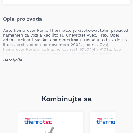
Opis proizvoda
Auto kompresor klime Thermotec je visokokvalitetni proizvod
namenjen za vozila kao što su Chevrolet Aveo, Trax, Opel
Adam, Mokka i Mokka X sa motorima u rasponu od 1.2 do 1.8
litara, proizvedena od novembra 2003. godine. Ovaj
kompresor koristi rashladne tečnosti R1234yf i R134a, kao i
ulje PAG 46 YF, čime obezbeđuje efikasno i pouzdano
hlađenje u vašem vozilu.
Detaljnije
Tip kompresora: QS90
Ograničenje proizvođača: EQUIVALEN – MITSUBISHI
Vrsta rashladne tečnosti: R1234yf / R134a
Vrsta ulja: PAG 46 YF
Količina sipanog ulja: 120 ml
Broj kanala: 6.0 kom
Broj rebara: 6.0 kom
Kombinujte sa
Prečnik remenice: 95.0 mm
Napon: 12.0 V
Težina: 5.32 kg
Ovaj kompresor klime pruža optimalnu funkcionalnost i
pouzdanost, čime će doprineti udobnosti i efikasnosti
hlađenja vašeg vozila. Napominjemo da je važno proveriti