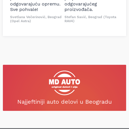
odgovarajuću opremu.
odgovarajućeg
Sve pohvale!
proizvođača.
Svetlana Večerinović, Beograd
Stefan Savić, Beograd (Toyota
(Opel Astra)
RAV4)
Najjeftiniji auto delovi u Beogradu