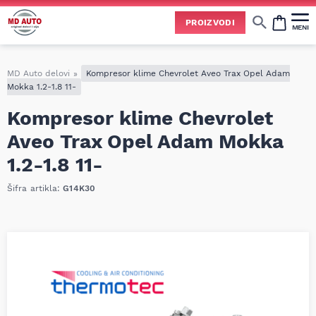
Uspešno ste dodali ovaj proizvod u vašu korpu.
PROIZVODI
MENI
Cene svih vrsta ulja i aditiva trenutno su podložne čestim promenama
usled nestabilne situacije na tržištu i dešavanja na Bliskom istoku.
Zbog učestalih promena nabavnih cena, nije uvek moguće ažurirati cene na sajtu u realnom vremenu.
Molimo vas da pre poručivanja pozovete i proverite trenutno stanje i tačnu cenu.
MD Auto delovi
»
Kompresor klime Chevrolet Aveo Trax Opel Adam
Mokka 1.2-1.8 11-
Kompresor klime Chevrolet
Aveo Trax Opel Adam Mokka
1.2-1.8 11-
Šifra artikla:
G14K30