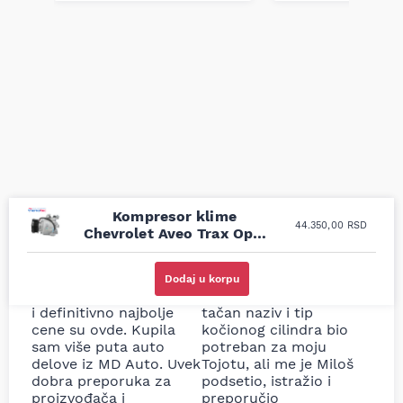
Kompresor klime
44.350,00
RSD
Chevrolet Aveo Trax Opel
Adam Mokka 1.2-1.8 11-
Uporedila sam sve
Odlična usluga i
moguće online
ljubazni prodavci.
Dodaj u korpu
prodavnice auto delova
Nisam bio siguran koji je
i definitivno najbolje
tačan naziv i tip
cene su ovde. Kupila
kočionog cilindra bio
sam više puta auto
potreban za moju
delove iz MD Auto. Uvek
Tojotu, ali me je Miloš
dobra preporuka za
podsetio, istražio i
proizvođača i
preporučio