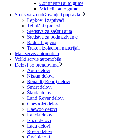
Continental auto gume
Michelin auto gume
Sredstva za održavanje i popravku
Lepkovi i zaptivači
Tehnički sprejevi
Sredstva za zaštitu auta
Sredstva za podmazivanje
Radna higijena
Trake i izolacioni materijali
Mali servis automobila
Veliki servis automobila
Delovi po brendovima
Audi delovi
Nissan delovi
Renault (Reno) delovi
Smart delovi
Škoda delovi
Land Rover delovi
Chevrolet delovi
Daewoo delovi
Lancia delovi
Isuzu delovi
Lada delovi
Rover delovi
Opel delovi