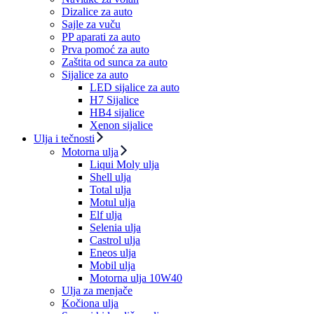
Dizalice za auto
Sajle za vuču
PP aparati za auto
Prva pomoć za auto
Zaštita od sunca za auto
Sijalice za auto
LED sijalice za auto
H7 Sijalice
HB4 sijalice
Xenon sijalice
Ulja i tečnosti
Motorna ulja
Liqui Moly ulja
Shell ulja
Total ulja
Motul ulja
Elf ulja
Selenia ulja
Castrol ulja
Eneos ulja
Mobil ulja
Motorna ulja 10W40
Ulja za menjače
Kočiona ulja