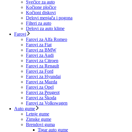
Svećice za auto
Kočione pločice
Kočioni diskovi
Delovi menjača i pogona
Filteri za auto
Delovi za auto klime
Farovi
Farovi za Alfa Romeo
Farovi za Fiat
Farovi za BMW
Farovi za Audi
Farovi za Citroen
Farovi za Renault
Farovi za Ford
Farovi za Hyundai
Farovi za Mazda
Farovi za Opel
Farovi za Peugeot
Farovi za Škoda
Farovi za Volkswagen
Auto gume
Letnje gume
Zimske gume
Brendovi guma
Tigar auto gume