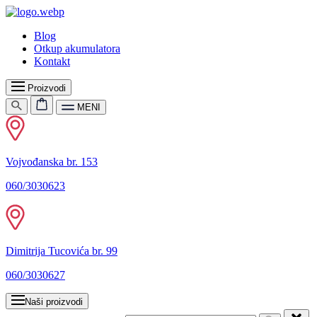
Blog
Otkup akumulatora
Kontakt
Proizvodi
MENI
Vojvođanska br. 153
060/3030623
Dimitrija Tucovića br. 99
060/3030627
Naši proizvodi