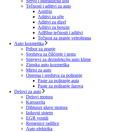
Servo i hidraulična ulja
Tečnosti i aditivi za auto
Antifriz
Aditivi za ulje
Aditivi za dizel
Aditivi za benzin
AdBlue tečnosti i aditivi
Tečnost za pranje vetrobrana
Auto kozmetika
Pribor za pranje
Sredstva za čišćenje i negu
Sprejevi za dezinfekciju auto klime
Zimska auto kozmetika
Mirisi za auto
Oprema i sredstva za poliranje
Paste za poliranje auta
Paste za poliranje farova
Delovi za auto
Delovi motora
Karoserija
Dihtunzi glave motora
Izduvni sistem
EGR ventili
Remenice radilice
Auto elektrika