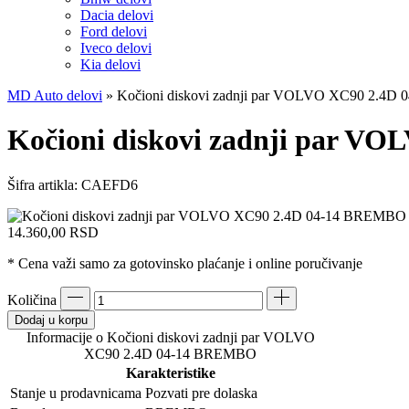
Dacia delovi
Ford delovi
Iveco delovi
Kia delovi
MD Auto delovi
»
Kočioni diskovi zadnji par VOLVO XC90 2.4
Kočioni diskovi zadnji par 
Šifra artikla:
CAEFD6
14.360,00
RSD
* Cena važi samo za gotovinsko plaćanje i online poručivanje
Količina
Dodaj u korpu
Informacije o Kočioni diskovi zadnji par VOLVO
XC90 2.4D 04-14 BREMBO
Karakteristike
Stanje u prodavnicama
Pozvati pre dolaska