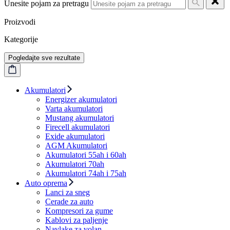
Unesite pojam za pretragu
Proizvodi
Kategorije
Pogledajte sve rezultate
Akumulatori
Energizer akumulatori
Varta akumulatori
Mustang akumulatori
Firecell akumulatori
Exide akumulatori
AGM Akumulatori
Akumulatori 55ah i 60ah
Akumulatori 70ah
Akumulatori 74ah i 75ah
Auto oprema
Lanci za sneg
Cerade za auto
Kompresori za gume
Kablovi za paljenje
Navlake za volan