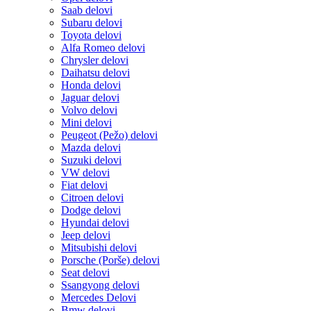
Saab delovi
Subaru delovi
Toyota delovi
Alfa Romeo delovi
Chrysler delovi
Daihatsu delovi
Honda delovi
Jaguar delovi
Volvo delovi
Mini delovi
Peugeot (Pežo) delovi
Mazda delovi
Suzuki delovi
VW delovi
Fiat delovi
Citroen delovi
Dodge delovi
Hyundai delovi
Jeep delovi
Mitsubishi delovi
Porsche (Porše) delovi
Seat delovi
Ssangyong delovi
Mercedes Delovi
Bmw delovi